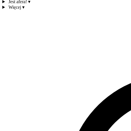
Jest afera!
▾
Więcej
▾