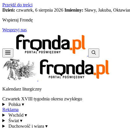
Przejdź do treści
Dzień:
czwartek, 6 sierpnia 2026
Imieniny:
Sławy, Jakuba, Oktawia
Wspieraj Frondę
Wesprzyj nas
Kalendarz liturgiczny
Czwartek XVIII tygodnia okresu zwykłego
Polska
▾
Reklama
Wschód
▾
Świat
▾
Duchowość i wiara
▾