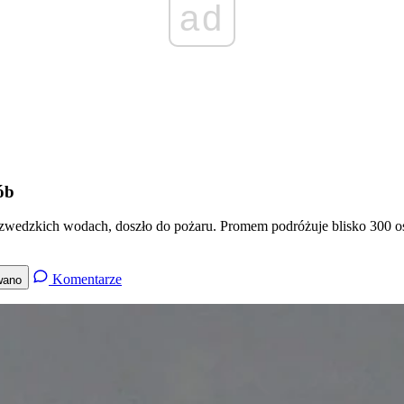
ad
ób
na szwedzkich wodach, doszło do pożaru. Promem podróżuje blisko 300 
Komentarze
wano