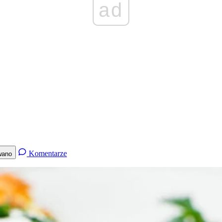
ad
Komentarze
wano