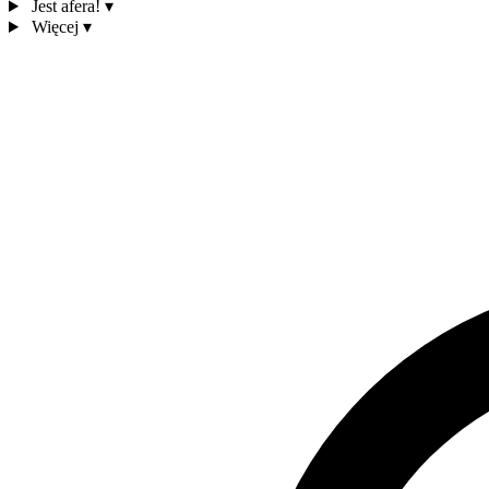
Jest afera!
▾
Więcej
▾