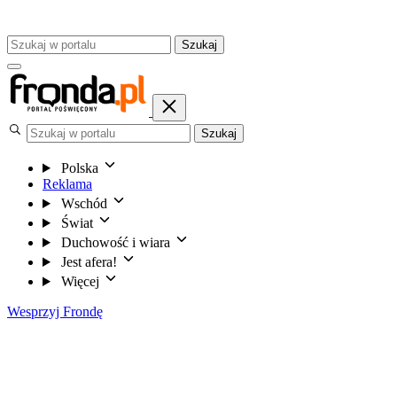
Szukaj
Szukaj
Polska
Reklama
Wschód
Świat
Duchowość i wiara
Jest afera!
Więcej
Wesprzyj Frondę