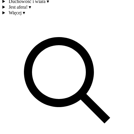
Duchowość i wiara
▾
Jest afera!
▾
Więcej
▾