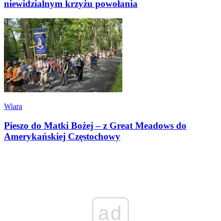
niewidzialnym krzyżu powołania
Wiara
Pieszo do Matki Bożej – z Great Meadows do
Amerykańskiej Częstochowy
ad