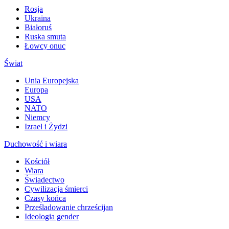
Rosja
Ukraina
Białoruś
Ruska smuta
Łowcy onuc
Świat
Unia Europejska
Europa
USA
NATO
Niemcy
Izrael i Żydzi
Duchowość i wiara
Kościół
Wiara
Świadectwo
Cywilizacja śmierci
Czasy końca
Prześladowanie chrześcijan
Ideologia gender