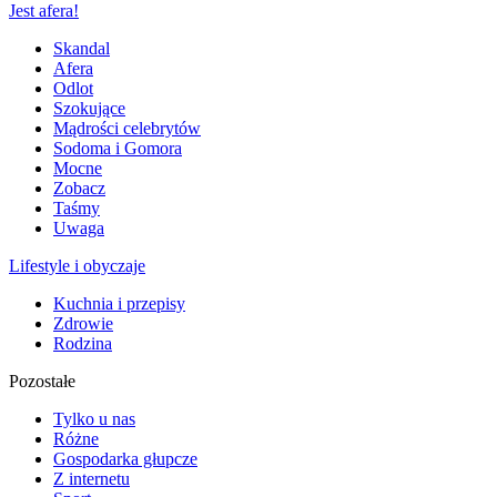
Jest afera!
Skandal
Afera
Odlot
Szokujące
Mądrości celebrytów
Sodoma i Gomora
Mocne
Zobacz
Taśmy
Uwaga
Lifestyle i obyczaje
Kuchnia i przepisy
Zdrowie
Rodzina
Pozostałe
Tylko u nas
Różne
Gospodarka głupcze
Z internetu