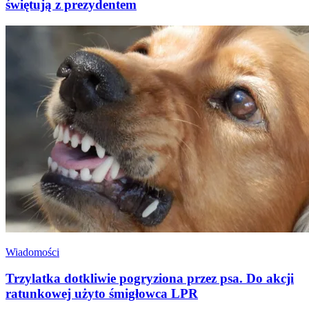
świętują z prezydentem
Wiadomości
Trzylatka dotkliwie pogryziona przez psa. Do akcji
ratunkowej użyto śmigłowca LPR