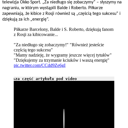
telewizja Okko Sport. „Za niedługo się zobaczymy” – słyszymy na
nagraniu, w którym wystąpili Balde i Roberto. Piłkarze
zapewniają, że kibice z Rosji również są „częścią tego sukcesu” i
dziękują za ich „energię”.
Piłkarze Barcelony, Balde i S. Roberto, dziękują fanom
z Rosji za kibicowanie...
"Za niedługo się zobaczymy!" "Również jesteście
częścią tego sukcesu"
"Mamy nadzieję, że wygramy jeszcze więcej tytułów"
"Dziękujemy za trzymanie kciuków i waszą energię"
pic.twitter.com/CCdd9Ze6gI
Dalsza część artykułu pod video
Play