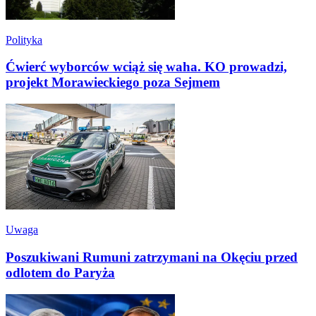
Polityka
Ćwierć wyborców wciąż się waha. KO prowadzi,
projekt Morawieckiego poza Sejmem
Uwaga
Poszukiwani Rumuni zatrzymani na Okęciu przed
odlotem do Paryża