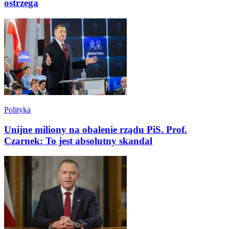
ostrzega
Polityka
Unijne miliony na obalenie rządu PiS. Prof.
Czarnek: To jest absolutny skandal