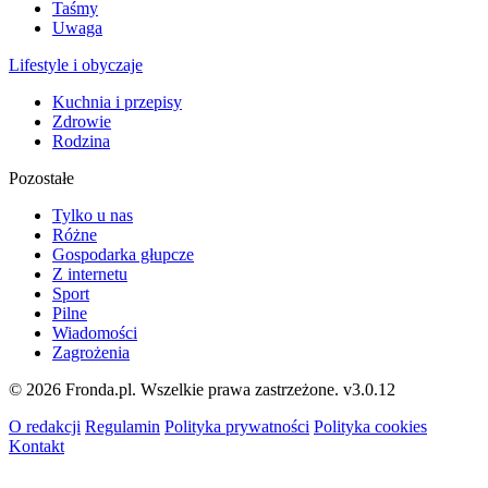
Taśmy
Uwaga
Lifestyle i obyczaje
Kuchnia i przepisy
Zdrowie
Rodzina
Pozostałe
Tylko u nas
Różne
Gospodarka głupcze
Z internetu
Sport
Pilne
Wiadomości
Zagrożenia
© 2026 Fronda.pl. Wszelkie prawa zastrzeżone.
v3.0.12
O redakcji
Regulamin
Polityka prywatności
Polityka cookies
Kontakt