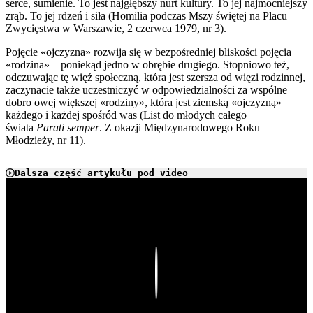
serce, sumienie. To jest najgłębszy nurt kultury. To jej najmocniejszy
zrąb. To jej rdzeń i siła (Homilia podczas Mszy świętej na Placu
Zwycięstwa w Warszawie, 2 czerwca 1979, nr 3).
Pojęcie «ojczyzna» rozwija się w bezpośredniej bliskości pojęcia
«rodzina» – poniekąd jedno w obrębie drugiego. Stopniowo też,
odczuwając tę więź społeczną, która jest szersza od więzi rodzinnej,
zaczynacie także uczestniczyć w odpowiedzialności za wspólne
dobro owej większej «rodziny», która jest ziemską «ojczyzną»
każdego i każdej spośród was (List do młodych całego
świata
Parati semper
. Z okazji Międzynarodowego Roku
Młodzieży, nr 11).
Dalsza część artykułu pod video
Play