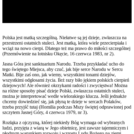
Polska jest matką szczególną. Niełatwe są jej dzieje, zwłaszcza na
przestrzeni ostatnich stuleci. Jest matką, która wiele przecierpiała i
wciąż na nowo cierpi. Dlatego też ma prawo do miłości szczególnej
(Przemówienie na lotnisku Okęcie, 16 czerwca 1983, nr 2).
Jasna Góra jest sanktuarium Narodu. Trzeba przykładać ucho do
tego świętego Miejsca, aby czuć, jak bije serce Narodu w Sercu
Matki. Bije zaś ono, jak wiemy, wszystkimi tonami dziejów,
wszystkimi odgłosami życia. Ileż razy biło jękiem polskich cierpień
dziejowych! Ale również okrzykami radości i zwycięstwa! Można
na różne sposoby pisać dzieje Polski, zwłaszcza ostatnich stuleci,
można je interpretować wedle wielorakiego klucza. Jeśli jednakże
chcemy dowiedzieć się, jak płyną te dzieje w sercach Polaków,
trzeba przyjść tutaj (Homilia podczas Mszy świętej odprawionej pod
szczytem Jasnej Góry, 4 czerwca 1979, nr 3).
Rozłąka z ojczyzną, której niekiedy Bóg wymaga od wybranych
ludzi, przyjęta z wiarą w Jego obietnicę, jest zawsze tajemniczym i
płodnym warunkiem rozwoju i wzrostu Ludu Bożego na ziemi