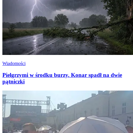
Wiadomości
Pielgrzymi w środku burzy. Konar spadł na dwie
pątniczki