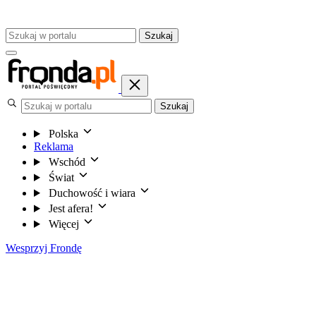
Szukaj
Szukaj
Polska
Reklama
Wschód
Świat
Duchowość i wiara
Jest afera!
Więcej
Wesprzyj Frondę