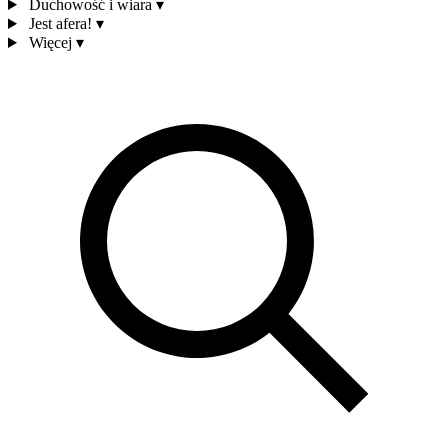
Duchowość i wiara
▾
Jest afera!
▾
Więcej
▾