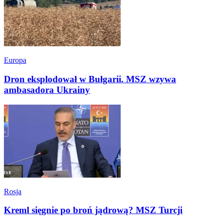
Europa
Dron eksplodował w Bułgarii. MSZ wzywa
ambasadora Ukrainy
Rosja
Kreml sięgnie po broń jądrową? MSZ Turcji