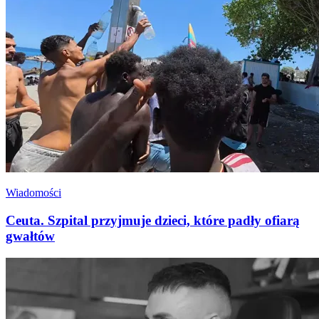
Wiadomości
Ceuta. Szpital przyjmuje dzieci, które padły ofiarą
gwałtów