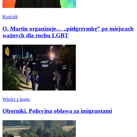
Kościół
O. Martin organizuje… „pielgrzymkę” po miejscach
ważnych dla ruchu LGBT
Wieści z kraju
Oborniki. Policyjna obława za imigrantami