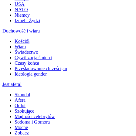
USA
NATO
Niemcy
Izrael i Żydzi
Duchowość i wiara
Kościół
Wiara
Świadectwo
Cywilizacja śmierci
Czasy końca
Prześladowanie chrześcijan
Ideologia gender
Jest afera!
Skandal
Afera
Odlot
Szokujące
Mądrości celebrytów
Sodoma i Gomora
Mocne
Zobacz