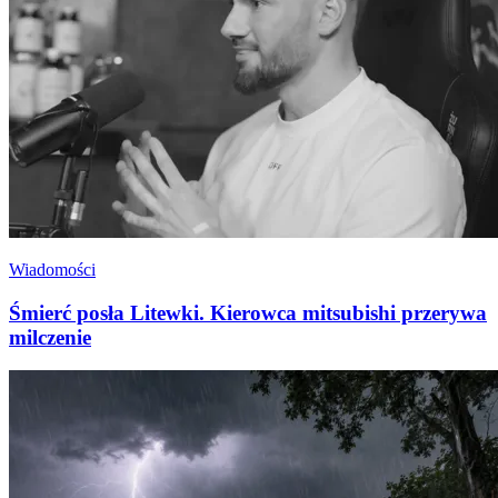
Wiadomości
Śmierć posła Litewki. Kierowca mitsubishi przerywa
milczenie