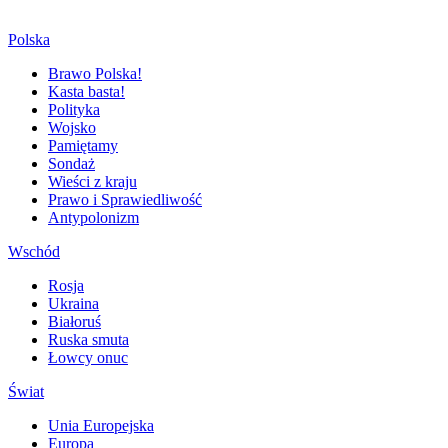
Polska
Brawo Polska!
Kasta basta!
Polityka
Wojsko
Pamiętamy
Sondaż
Wieści z kraju
Prawo i Sprawiedliwość
Antypolonizm
Wschód
Rosja
Ukraina
Białoruś
Ruska smuta
Łowcy onuc
Świat
Unia Europejska
Europa