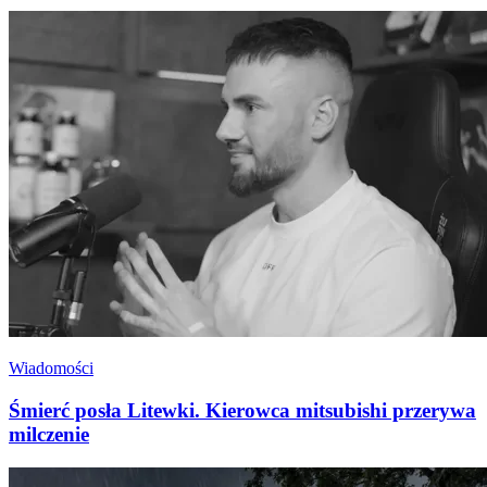
Wiadomości
Śmierć posła Litewki. Kierowca mitsubishi przerywa
milczenie