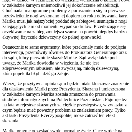
w zakładzie karnym uniemożliwił jej dokończenie rehabilitacji.
Choć nadal ma ogromne problemy z poruszaniem się, to pierwsze
prześwietlenie nogi wykonano jej dopiero po roku odbywania kary.
Marika musi jak najszybciej poddać się zabiegowi usunięcia z nogi
zalegających tam od momentu wypadku drutów. Przedłużające się
oczekiwanie na zabieg zmniejsza szanse na powrót niegdyś bardzo
aktywnej fizycznie dziewczyny do pełnej sprawności.
Ostatecznie te same argumenty, które przekonały mnie do podjęcia
interwencji, przemówiły również do Prokuratora Generalnego oraz
do sądu, który pierwotnie skazał Marikę. Sąd wziął także pod
uwagę, że Marika dowiodła w więzieniu, że nie jest
zdeprawowanym rabusiem, ale zwyczajną, młodą dziewczyną,
która popełniła błąd i dziś go żałuje.
Wierzę, że pozytywna opinia sądu będzie miała kluczowe znaczenie
dla ułaskawienia Mariki przez Prezydenta. Skazana i umieszczona
w zakładzie karnym Marika została zmuszona do przerwania
studiów informatycznych na Politechnice Poznańskiej. Figuruje też
na lata w rejestrze skazanych za ciężkie przestępstwa, w związku z
czym będzie mieć poważny problem ze znalezieniem pracy. Tylko
akt łaski Prezydenta Rzeczypospolitej może zatrzeć ten efekt
skazania.
Marika pragnie odzyskać swoje normalne życie. Chce wrócić na