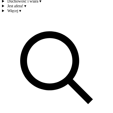
Duchowość i wiara
▾
Jest afera!
▾
Więcej
▾