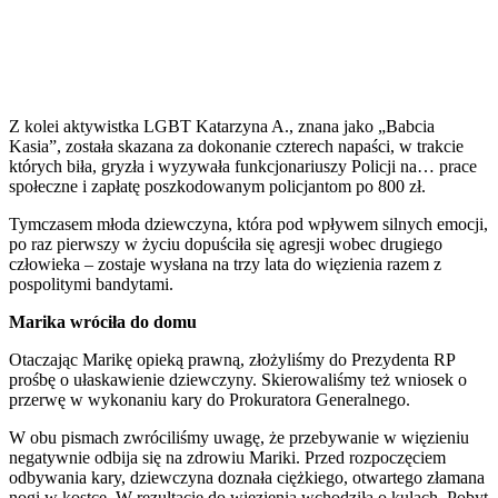
Z kolei aktywistka LGBT Katarzyna A., znana jako „Babcia
Kasia”, została skazana za dokonanie czterech napaści, w trakcie
których biła, gryzła i wyzywała funkcjonariuszy Policji na… prace
społeczne i zapłatę poszkodowanym policjantom po 800 zł.
Tymczasem młoda dziewczyna, która pod wpływem silnych emocji,
po raz pierwszy w życiu dopuściła się agresji wobec drugiego
człowieka – zostaje wysłana na trzy lata do więzienia razem z
pospolitymi bandytami.
Marika wróciła do domu
Otaczając Marikę opieką prawną, złożyliśmy do Prezydenta RP
prośbę o ułaskawienie dziewczyny. Skierowaliśmy też wniosek o
przerwę w wykonaniu kary do Prokuratora Generalnego.
W obu pismach zwróciliśmy uwagę, że przebywanie w więzieniu
negatywnie odbija się na zdrowiu Mariki. Przed rozpoczęciem
odbywania kary, dziewczyna doznała ciężkiego, otwartego złamana
nogi w kostce. W rezultacie do więzienia wchodziła o kulach. Pobyt