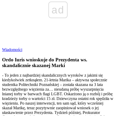
ad
Wiadomości
Ordo Iuris wnioskuje do Prezydenta ws.
skandalicznie skazanej Marki
- To jeden z najbardziej skandalicznych wyroków z jakimi się
kiedykolwiek zetknąłem. 21-letnia Marika – aktywna społecznie
studentka Politechniki Poznańskiej – została skazana na 3 lata
bezwzględnego więzienia za… nieudaną próbę wyszarpnięcia
lnianej torby w barwach flagi LGBT. Oskarżono ją o rozbój i próbę
kradzieży torby o wartości 15 zł. Dziewczyna ostatni rok spędziła w
więzieniu. Po naszej interwencji, ten sam sąd, który wcześniej
skazał Marikę, teraz pozytywnie zaopiniował wniosek o jej
ułaskawienie przez Prezydenta. Tydzień później, Prokurator