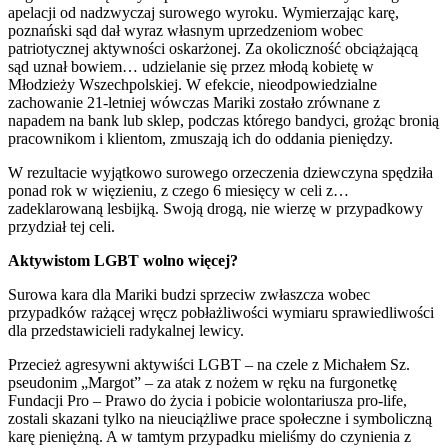
apelacji od nadzwyczaj surowego wyroku. Wymierzając karę,
poznański sąd dał wyraz własnym uprzedzeniom wobec
patriotycznej aktywności oskarżonej. Za okoliczność obciążającą
sąd uznał bowiem… udzielanie się przez młodą kobietę w
Młodzieży Wszechpolskiej. W efekcie, nieodpowiedzialne
zachowanie 21-letniej wówczas Mariki zostało zrównane z
napadem na bank lub sklep, podczas którego bandyci, grożąc bronią
pracownikom i klientom, zmuszają ich do oddania pieniędzy.
W rezultacie wyjątkowo surowego orzeczenia dziewczyna spędziła
ponad rok w więzieniu, z czego 6 miesięcy w celi z…
zadeklarowaną lesbijką. Swoją drogą, nie wierzę w przypadkowy
przydział tej celi.
Aktywistom LGBT wolno więcej?
Surowa kara dla Mariki budzi sprzeciw zwłaszcza wobec
przypadków rażącej wręcz pobłażliwości wymiaru sprawiedliwości
dla przedstawicieli radykalnej lewicy.
Przecież agresywni aktywiści LGBT – na czele z Michałem Sz.
pseudonim „Margot” – za atak z nożem w ręku na furgonetkę
Fundacji Pro – Prawo do życia i pobicie wolontariusza pro-life,
zostali skazani tylko na nieuciążliwe prace społeczne i symboliczną
karę pieniężną. A w tamtym przypadku mieliśmy do czynienia z