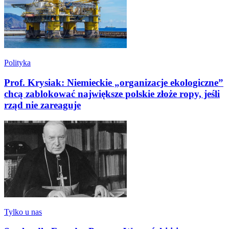
Polityka
Prof. Krysiak: Niemieckie „organizacje ekologiczne”
chcą zablokować największe polskie złoże ropy, jeśli
rząd nie zareaguje
Tylko u nas