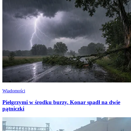
Wiadomości
Pielgrzymi w środku burzy. Konar spadł na dwie
pątniczki