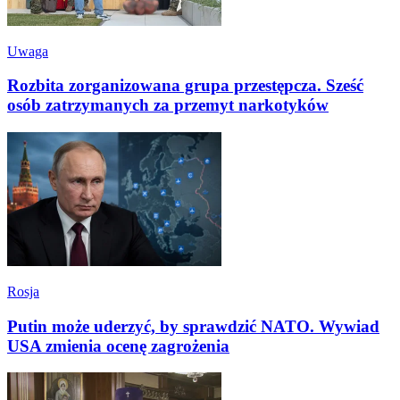
Uwaga
Rozbita zorganizowana grupa przestępcza. Sześć
osób zatrzymanych za przemyt narkotyków
Rosja
Putin może uderzyć, by sprawdzić NATO. Wywiad
USA zmienia ocenę zagrożenia