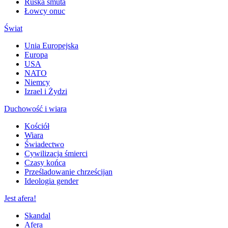
Ruska smuta
Łowcy onuc
Świat
Unia Europejska
Europa
USA
NATO
Niemcy
Izrael i Żydzi
Duchowość i wiara
Kościół
Wiara
Świadectwo
Cywilizacja śmierci
Czasy końca
Prześladowanie chrześcijan
Ideologia gender
Jest afera!
Skandal
Afera