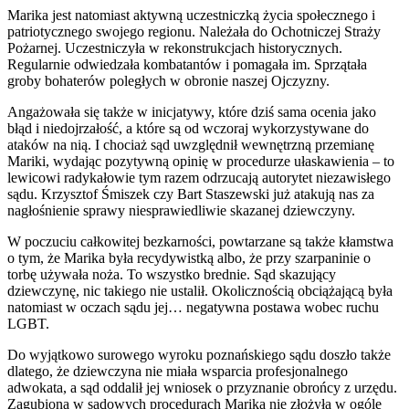
Marika jest natomiast aktywną uczestniczką życia społecznego i
patriotycznego swojego regionu. Należała do Ochotniczej Straży
Pożarnej. Uczestniczyła w rekonstrukcjach historycznych.
Regularnie odwiedzała kombatantów i pomagała im. Sprzątała
groby bohaterów poległych w obronie naszej Ojczyzny.
Angażowała się także w inicjatywy, które dziś sama ocenia jako
błąd i niedojrzałość, a które są od wczoraj wykorzystywane do
ataków na nią. I chociaż sąd uwzględnił wewnętrzną przemianę
Mariki, wydając pozytywną opinię w procedurze ułaskawienia – to
lewicowi radykałowie tym razem odrzucają autorytet niezawisłego
sądu. Krzysztof Śmiszek czy Bart Staszewski już atakują nas za
nagłośnienie sprawy niesprawiedliwie skazanej dziewczyny.
W poczuciu całkowitej bezkarności, powtarzane są także kłamstwa
o tym, że Marika była recydywistką albo, że przy szarpaninie o
torbę używała noża. To wszystko brednie. Sąd skazujący
dziewczynę, nic takiego nie ustalił. Okolicznością obciążającą była
natomiast w oczach sądu jej… negatywna postawa wobec ruchu
LGBT.
Do wyjątkowo surowego wyroku poznańskiego sądu doszło także
dlatego, że dziewczyna nie miała wsparcia profesjonalnego
adwokata, a sąd oddalił jej wniosek o przyznanie obrońcy z urzędu.
Zagubiona w sądowych procedurach Marika nie złożyła w ogóle