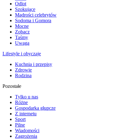
Odlot
Szokujące
Mądrości celebrytów
Sodoma i Gomora
Mocne
Zobacz
Taśmy
Uwaga
Lifestyle i obyczaje
Kuchnia i przepisy
Zdrowie
Rodzina
Pozostałe
Tylko u nas
Różne
Gospodarka głupcze
Z internetu
Sport
Pilne
Wiadomości
Zagrożenia