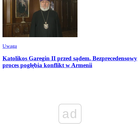
Uwaga
Katolikos Garegin II przed sądem. Bezprecedensowy
proces pogłębia konflikt w Armenii
ad