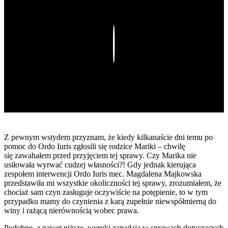
Play
Z pewnym wstydem przyznam, że kiedy kilkanaście dni temu po
pomoc do Ordo Iuris zgłosili się rodzice Mariki – chwilę
się zawahałem przed przyjęciem tej sprawy. Czy Marika nie
usiłowała wyrwać cudzej własności?! Gdy jednak kierująca
zespołem interwencji Ordo Iuris mec. Magdalena Majkowska
przedstawiła mi wszystkie okoliczności tej sprawy, zrozumiałem, że
chociaż sam czyn zasługuje oczywiście na potępienie, to w tym
przypadku mamy do czynienia z karą zupełnie niewspółmierną do
winy i rażącą nierównością wobec prawa.
Podobne, a nawet niższe, wyroki zapadają w sprawach dotyczących