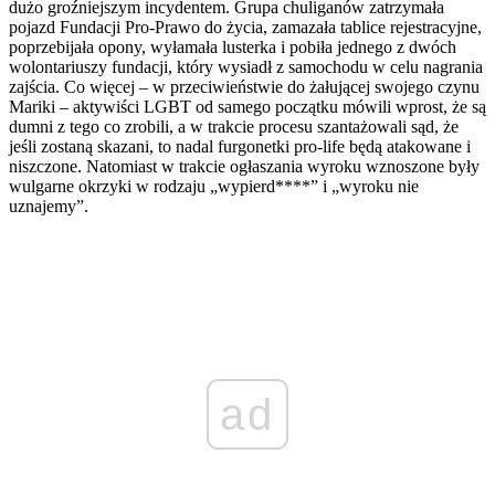
dużo groźniejszym incydentem. Grupa chuliganów zatrzymała
pojazd Fundacji Pro-Prawo do życia, zamazała tablice rejestracyjne,
poprzebijała opony, wyłamała lusterka i pobiła jednego z dwóch
wolontariuszy fundacji, który wysiadł z samochodu w celu nagrania
zajścia. Co więcej – w przeciwieństwie do żałującej swojego czynu
Mariki – aktywiści LGBT od samego początku mówili wprost, że są
dumni z tego co zrobili, a w trakcie procesu szantażowali sąd, że
jeśli zostaną skazani, to nadal furgonetki pro-life będą atakowane i
niszczone. Natomiast w trakcie ogłaszania wyroku wznoszone były
wulgarne okrzyki w rodzaju „wypierd****” i „wyroku nie
uznajemy”.
ad