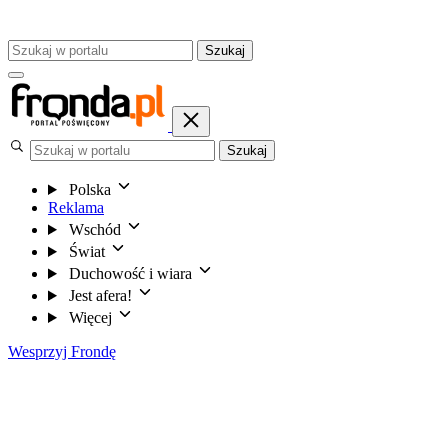
Szukaj
Szukaj
Polska
Reklama
Wschód
Świat
Duchowość i wiara
Jest afera!
Więcej
Wesprzyj Frondę