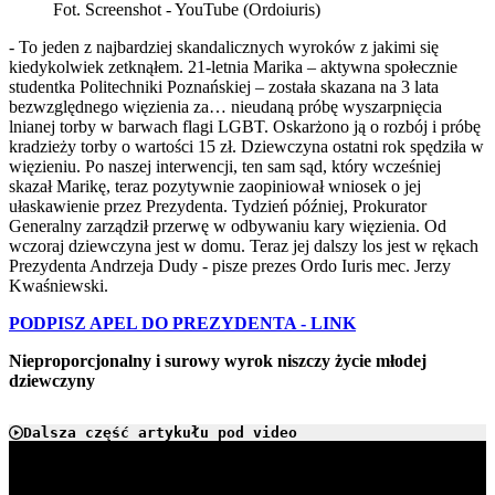
Fot. Screenshot - YouTube (Ordoiuris)
- To jeden z najbardziej skandalicznych wyroków z jakimi się
kiedykolwiek zetknąłem. 21-letnia Marika – aktywna społecznie
studentka Politechniki Poznańskiej – została skazana na 3 lata
bezwzględnego więzienia za… nieudaną próbę wyszarpnięcia
lnianej torby w barwach flagi LGBT. Oskarżono ją o rozbój i próbę
kradzieży torby o wartości 15 zł. Dziewczyna ostatni rok spędziła w
więzieniu. Po naszej interwencji, ten sam sąd, który wcześniej
skazał Marikę, teraz pozytywnie zaopiniował wniosek o jej
ułaskawienie przez Prezydenta. Tydzień później, Prokurator
Generalny zarządził przerwę w odbywaniu kary więzienia. Od
wczoraj dziewczyna jest w domu. Teraz jej dalszy los jest w rękach
Prezydenta Andrzeja Dudy - pisze prezes Ordo Iuris mec. Jerzy
Kwaśniewski.
PODPISZ APEL DO PREZYDENTA - LINK
Nieproporcjonalny i surowy wyrok niszczy życie młodej
dziewczyny
Dalsza część artykułu pod video