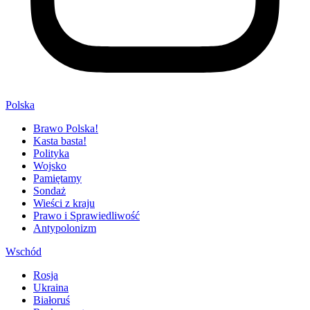
Polska
Brawo Polska!
Kasta basta!
Polityka
Wojsko
Pamiętamy
Sondaż
Wieści z kraju
Prawo i Sprawiedliwość
Antypolonizm
Wschód
Rosja
Ukraina
Białoruś