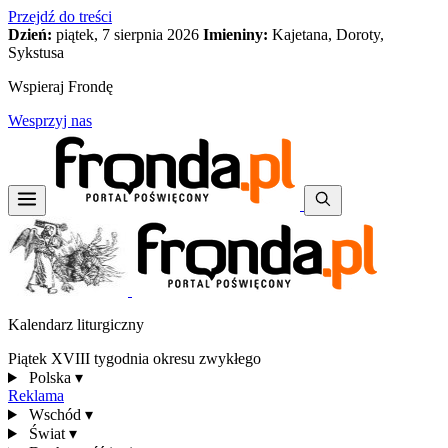
Przejdź do treści
Dzień:
piątek, 7 sierpnia 2026
Imieniny:
Kajetana, Doroty,
Sykstusa
Wspieraj Frondę
Wesprzyj nas
Kalendarz liturgiczny
Piątek XVIII tygodnia okresu zwykłego
Polska
▾
Reklama
Wschód
▾
Świat
▾