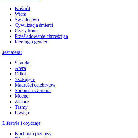
Kościół
Wiara
Świadectwo
Cywilizacja śmierci
Czasy końca
Prześladowanie chrześcijan
Ideologia gender
Jest afera!
Skandal
Afera
Odlot
Szokujące
Mądrości celebrytów
Sodoma i Gomora
Mocne
Zobacz
Taśmy
Uwaga
Lifestyle i obyczaje
Kuchnia i przepisy