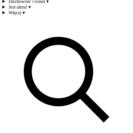
Duchowość i wiara
▾
Jest afera!
▾
Więcej
▾