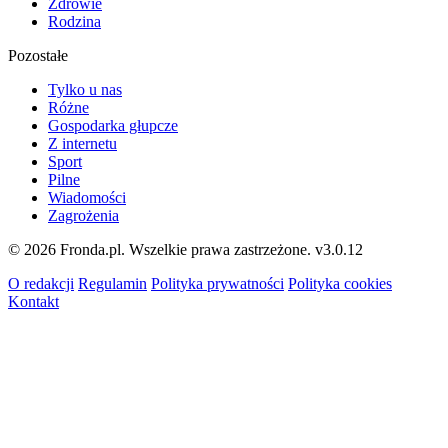
Zdrowie
Rodzina
Pozostałe
Tylko u nas
Różne
Gospodarka głupcze
Z internetu
Sport
Pilne
Wiadomości
Zagrożenia
© 2026 Fronda.pl. Wszelkie prawa zastrzeżone.
v3.0.12
O redakcji
Regulamin
Polityka prywatności
Polityka cookies
Kontakt