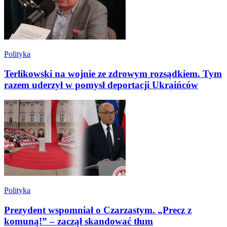
Polityka
Terlikowski na wojnie ze zdrowym rozsądkiem. Tym
razem uderzył w pomysł deportacji Ukraińców
Polityka
Prezydent wspomniał o Czarzastym. „Precz z
komuną!” – zaczął skandować tłum