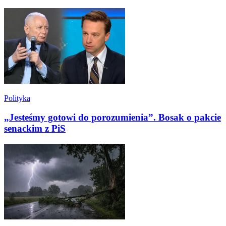
Polityka
„Jesteśmy gotowi do porozumienia”. Bosak o pakcie
senackim z PiS