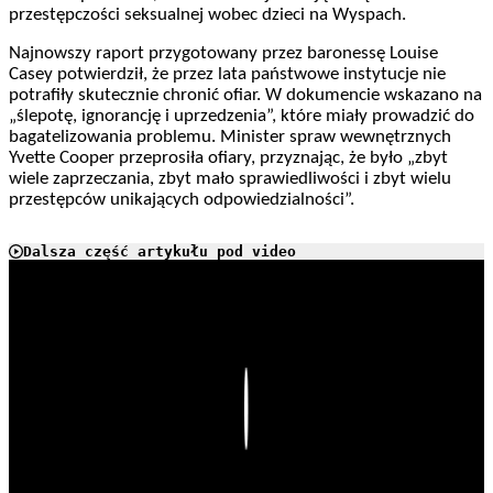
przestępczości seksualnej wobec dzieci na Wyspach.
Najnowszy raport przygotowany przez baronessę Louise
Casey potwierdził, że przez lata państwowe instytucje nie
potrafiły skutecznie chronić ofiar. W dokumencie wskazano na
„ślepotę, ignorancję i uprzedzenia”, które miały prowadzić do
bagatelizowania problemu. Minister spraw wewnętrznych
Yvette Cooper przeprosiła ofiary, przyznając, że było „zbyt
wiele zaprzeczania, zbyt mało sprawiedliwości i zbyt wielu
przestępców unikających odpowiedzialności”.
Dalsza część artykułu pod video
Play