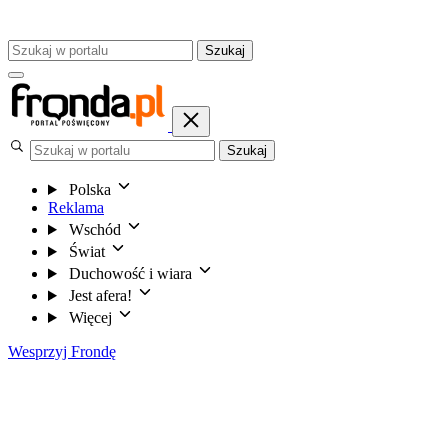
Szukaj
Szukaj
Polska
Reklama
Wschód
Świat
Duchowość i wiara
Jest afera!
Więcej
Wesprzyj Frondę