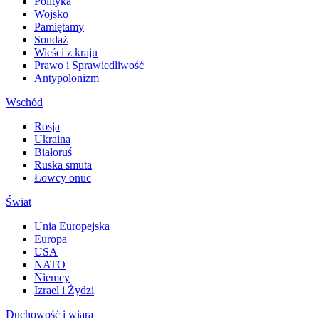
Polityka
Wojsko
Pamiętamy
Sondaż
Wieści z kraju
Prawo i Sprawiedliwość
Antypolonizm
Wschód
Rosja
Ukraina
Białoruś
Ruska smuta
Łowcy onuc
Świat
Unia Europejska
Europa
USA
NATO
Niemcy
Izrael i Żydzi
Duchowość i wiara