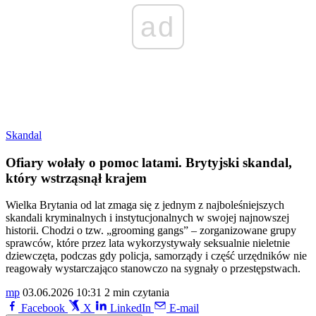
ad
Skandal
Ofiary wołały o pomoc latami. Brytyjski skandal,
który wstrząsnął krajem
Wielka Brytania od lat zmaga się z jednym z najboleśniejszych
skandali kryminalnych i instytucjonalnych w swojej najnowszej
historii. Chodzi o tzw. „grooming gangs” – zorganizowane grupy
sprawców, które przez lata wykorzystywały seksualnie nieletnie
dziewczęta, podczas gdy policja, samorządy i część urzędników nie
reagowały wystarczająco stanowczo na sygnały o przestępstwach.
mp
03.06.2026 10:31
2 min czytania
Facebook
X
LinkedIn
E-mail