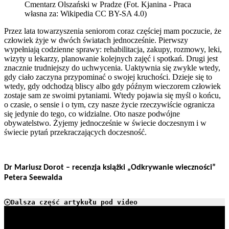
Cmentarz Olszański w Pradze (Fot. Kjanina - Praca
własna za: Wikipedia CC BY-SA 4.0)
Przez lata towarzyszenia seniorom coraz częściej mam poczucie, że
człowiek żyje w dwóch światach jednocześnie. Pierwszy
wypełniają codzienne sprawy: rehabilitacja, zakupy, rozmowy, leki,
wizyty u lekarzy, planowanie kolejnych zajęć i spotkań. Drugi jest
znacznie trudniejszy do uchwycenia. Uaktywnia się zwykle wtedy,
gdy ciało zaczyna przypominać o swojej kruchości. Dzieje się to
wtedy, gdy odchodzą bliscy albo gdy późnym wieczorem człowiek
zostaje sam ze swoimi pytaniami. Wtedy pojawia się myśl o końcu,
o czasie, o sensie i o tym, czy nasze życie rzeczywiście ogranicza
się jedynie do tego, co widzialne. Oto nasze podwójne
obywatelstwo. Żyjemy jednocześnie w świecie doczesnym i w
świecie pytań przekraczających doczesność.
Dr Mariusz Dorot – recenzja książki „Odkrywanie wieczności”
Petera Seewalda
Dalsza część artykułu pod video