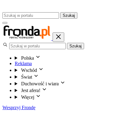
Szukaj
Szukaj
Polska
Reklama
Wschód
Świat
Duchowość i wiara
Jest afera!
Więcej
Wesprzyj Frondę