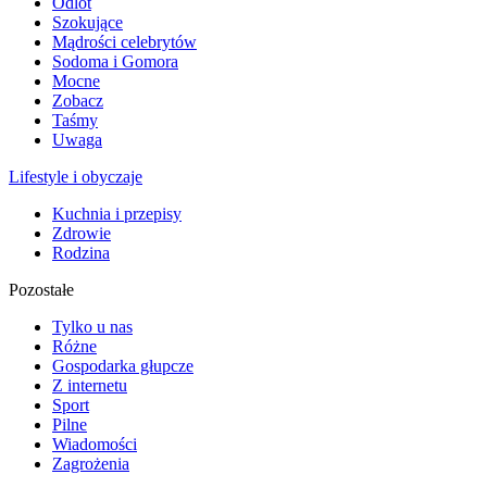
Odlot
Szokujące
Mądrości celebrytów
Sodoma i Gomora
Mocne
Zobacz
Taśmy
Uwaga
Lifestyle i obyczaje
Kuchnia i przepisy
Zdrowie
Rodzina
Pozostałe
Tylko u nas
Różne
Gospodarka głupcze
Z internetu
Sport
Pilne
Wiadomości
Zagrożenia