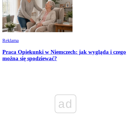
Reklama
Praca Opiekunki w Niemczech: jak wygląda i czego
można się spodziewać?
ad