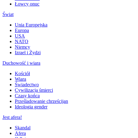
Łowcy onuc
Świat
Unia Europejska
Europa
USA
NATO
Niemcy
Izrael i Żydzi
Duchowość i wiara
Kościół
Wiara
Świadectwo
Cywilizacja śmierci
Czasy końca
Prześladowanie chrześcijan
Ideologia gender
Jest afera!
Skandal
Afera