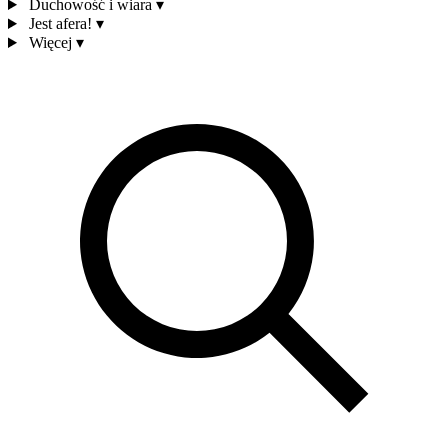
Duchowość i wiara
▾
Jest afera!
▾
Więcej
▾