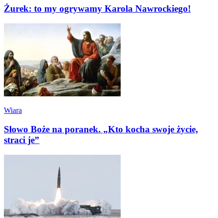
Żurek: to my ogrywamy Karola Nawrockiego!
Wiara
Słowo Boże na poranek. „Kto kocha swoje życie,
straci je”