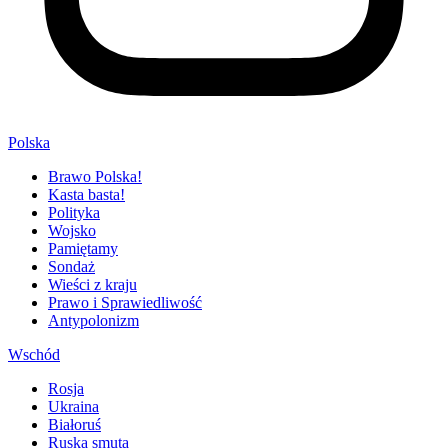
Polska
Brawo Polska!
Kasta basta!
Polityka
Wojsko
Pamiętamy
Sondaż
Wieści z kraju
Prawo i Sprawiedliwość
Antypolonizm
Wschód
Rosja
Ukraina
Białoruś
Ruska smuta