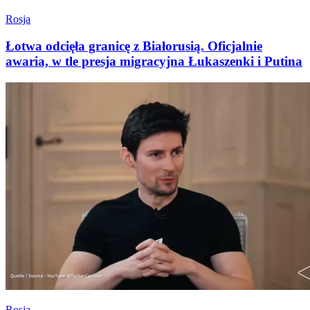
Rosja
Łotwa odcięła granicę z Białorusią. Oficjalnie
awaria, w tle presja migracyjna Łukaszenki i Putina
Rosja