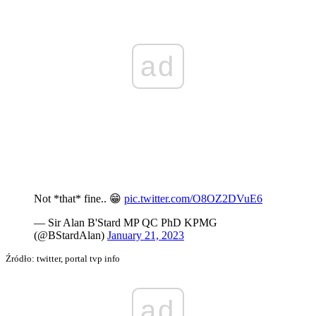
ad
Not *that* fine.. 😁
pic.twitter.com/O8OZ2DVuE6
— Sir Alan B'Stard MP QC PhD KPMG
(@BStardAlan)
January 21, 2023
Źródło: twitter, portal tvp info
ad