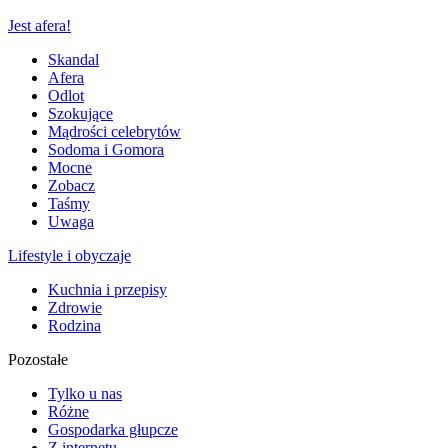
Jest afera!
Skandal
Afera
Odlot
Szokujące
Mądrości celebrytów
Sodoma i Gomora
Mocne
Zobacz
Taśmy
Uwaga
Lifestyle i obyczaje
Kuchnia i przepisy
Zdrowie
Rodzina
Pozostałe
Tylko u nas
Różne
Gospodarka głupcze
Z internetu