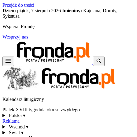
Przejdź do treści
Dzień:
piątek, 7 sierpnia 2026
Imieniny:
Kajetana, Doroty,
Sykstusa
Wspieraj Frondę
Wesprzyj nas
Kalendarz liturgiczny
Piątek XVIII tygodnia okresu zwykłego
Polska
▾
Reklama
Wschód
▾
Świat
▾