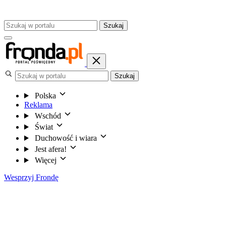
Szukaj
Szukaj
Polska
Reklama
Wschód
Świat
Duchowość i wiara
Jest afera!
Więcej
Wesprzyj Frondę