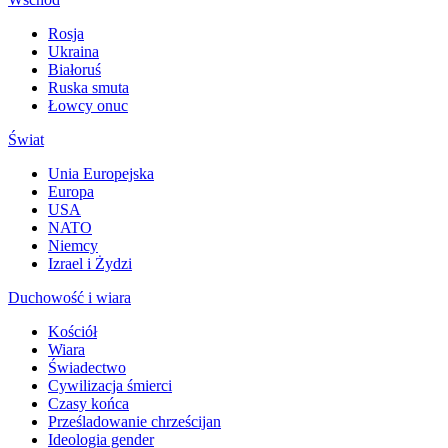
Rosja
Ukraina
Białoruś
Ruska smuta
Łowcy onuc
Świat
Unia Europejska
Europa
USA
NATO
Niemcy
Izrael i Żydzi
Duchowość i wiara
Kościół
Wiara
Świadectwo
Cywilizacja śmierci
Czasy końca
Prześladowanie chrześcijan
Ideologia gender