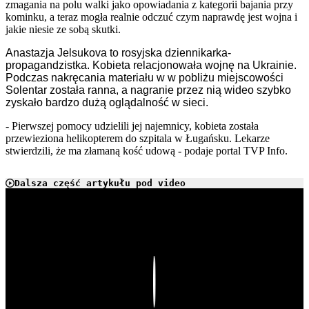
zmagania na polu walki jako opowiadania z kategorii bajania przy
kominku, a teraz mogła realnie odczuć czym naprawdę jest wojna i
jakie niesie ze sobą skutki.
Anastazja Jelsukova to rosyjska dziennikarka-
propagandzistka. Kobieta relacjonowała wojnę na Ukrainie.
Podczas nakręcania materiału w w pobliżu miejscowości
Solentar została ranna, a nagranie przez nią wideo szybko
zyskało bardzo dużą oglądalność w sieci.
- Pierwszej pomocy udzielili jej najemnicy, kobieta została
przewieziona helikopterem do szpitala w Ługańsku. Lekarze
stwierdzili, że ma złamaną kość udową - podaje portal TVP Info.
Dalsza część artykułu pod video
Play