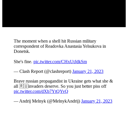
The moment when a shell hit Russian military
correspondent of Readovka Anastasia Yelsukova in
Donetsk.
She's fine.
pic.twitter.com/CHxUtJdkSm
— Clash Report (@clashreport)
January 21, 2023
Brave russian propagandist in Ukraine gets what she &
all 🇷🇺invaders deserve. So you just better piss off
pic.twitter.com/dXb7YtQYvQ
— Andrij Melnyk (@MelnykAndrij)
January 21, 2023