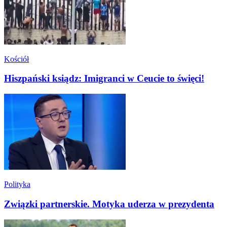
Kościół
Hiszpański ksiądz: Imigranci w Ceucie to święci!
Polityka
Związki partnerskie. Motyka uderza w prezydenta