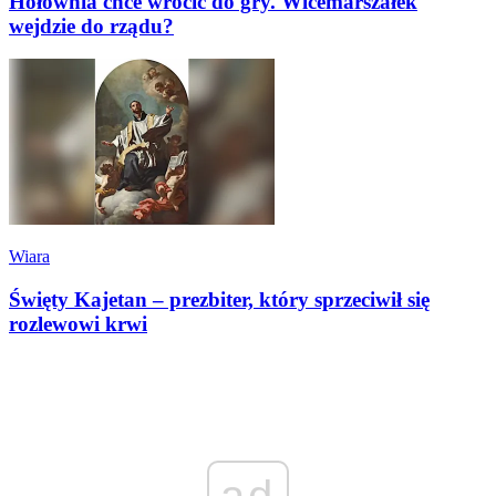
Hołownia chce wrócić do gry. Wicemarszałek
wejdzie do rządu?
Wiara
Święty Kajetan – prezbiter, który sprzeciwił się
rozlewowi krwi
ad