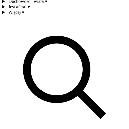
Duchowość i wiara
▾
Jest afera!
▾
Więcej
▾