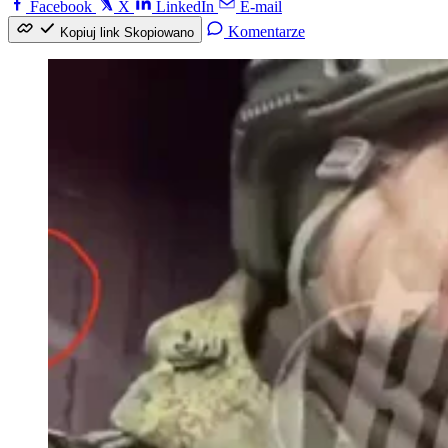
Facebook
X
LinkedIn
E-mail
Komentarze
Kopiuj link
Skopiowano