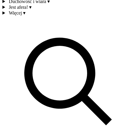
Duchowość i wiara
▾
Jest afera!
▾
Więcej
▾