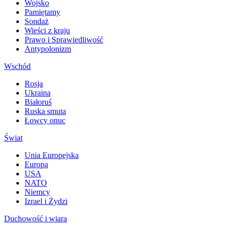
Wojsko
Pamiętamy
Sondaż
Wieści z kraju
Prawo i Sprawiedliwość
Antypolonizm
Wschód
Rosja
Ukraina
Białoruś
Ruska smuta
Łowcy onuc
Świat
Unia Europejska
Europa
USA
NATO
Niemcy
Izrael i Żydzi
Duchowość i wiara