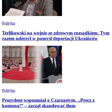
Polityka
Terlikowski na wojnie ze zdrowym rozsądkiem. Tym
razem uderzył w pomysł deportacji Ukraińców
Polityka
Prezydent wspomniał o Czarzastym. „Precz z
komuną!” – zaczął skandować tłum