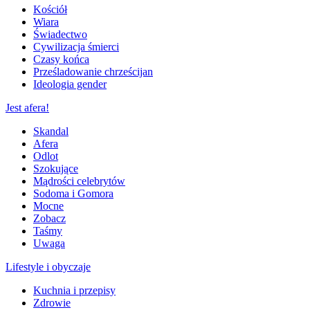
Kościół
Wiara
Świadectwo
Cywilizacja śmierci
Czasy końca
Prześladowanie chrześcijan
Ideologia gender
Jest afera!
Skandal
Afera
Odlot
Szokujące
Mądrości celebrytów
Sodoma i Gomora
Mocne
Zobacz
Taśmy
Uwaga
Lifestyle i obyczaje
Kuchnia i przepisy
Zdrowie