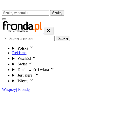
Szukaj
Szukaj
Polska
Reklama
Wschód
Świat
Duchowość i wiara
Jest afera!
Więcej
Wesprzyj Frondę