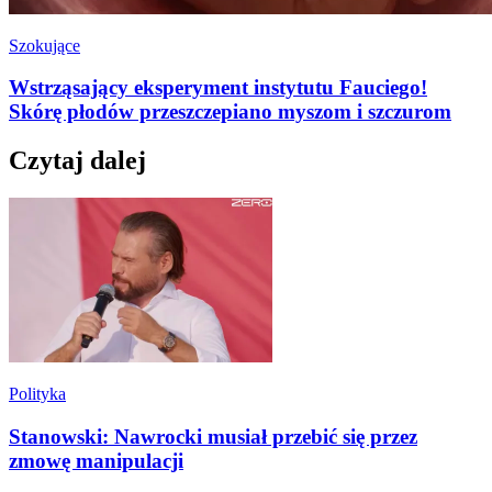
Szokujące
Wstrząsający eksperyment instytutu Fauciego!
Skórę płodów przeszczepiano myszom i szczurom
Czytaj dalej
Polityka
Stanowski: Nawrocki musiał przebić się przez
zmowę manipulacji