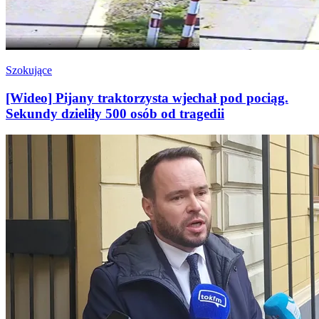
Szokujące
[Wideo] Pijany traktorzysta wjechał pod pociąg.
Sekundy dzieliły 500 osób od tragedii