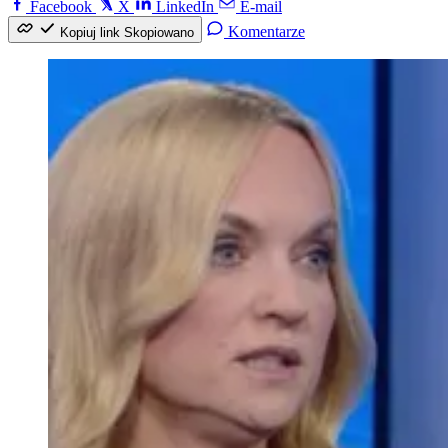
Facebook
X
LinkedIn
E-mail
Komentarze
Kopiuj link
Skopiowano