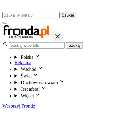
Szukaj
Szukaj
Polska
Reklama
Wschód
Świat
Duchowość i wiara
Jest afera!
Więcej
Wesprzyj Frondę