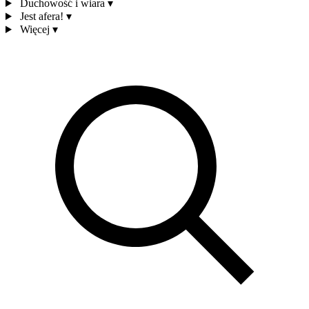
Duchowość i wiara
▾
Jest afera!
▾
Więcej
▾