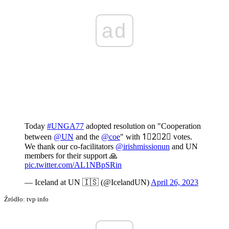
ad
Today
#UNGA77
adopted resolution on "Cooperation
between
@UN
and the
@coe
" with 1⃣2⃣2⃣ votes.
We thank our co-facilitators
@irishmissionun
and UN
members for their support 🙏
pic.twitter.com/AL1NBpSRin
— Iceland at UN 🇮🇸 (@IcelandUN)
April 26, 2023
Źródło: tvp info