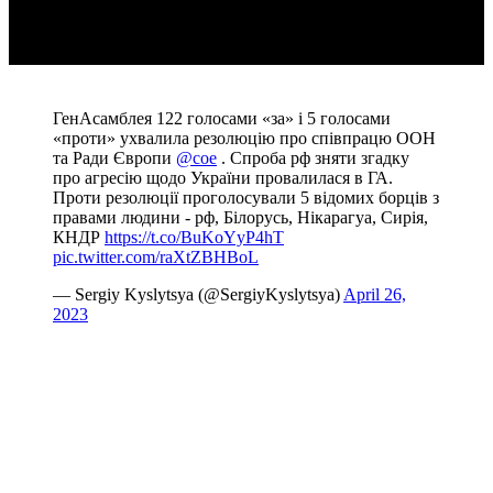
ГенАсамблея 122 голосами «за» і 5 голосами
«проти» ухвалила резолюцію про співпрацю ООН
та Ради Європи
@coe
. Спроба рф зняти згадку
про агресію щодо України провалилася в ГА.
Проти резолюції проголосували 5 відомих борців з
правами людини - рф, Білорусь, Нікарагуа, Сирія,
КНДР
https://t.co/BuKoYyP4hT
pic.twitter.com/raXtZBHBoL
— Sergiy Kyslytsya (@SergiyKyslytsya)
April 26,
2023