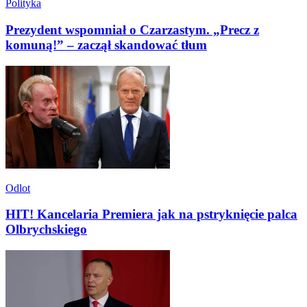
Polityka
Prezydent wspomniał o Czarzastym. „Precz z
komuną!” – zaczął skandować tłum
Odlot
HIT! Kancelaria Premiera jak na pstryknięcie palca
Olbrychskiego