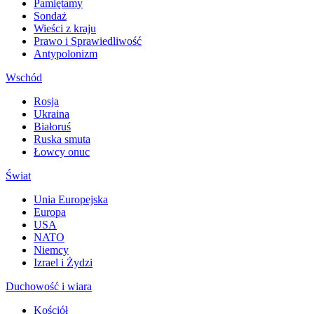
Pamiętamy
Sondaż
Wieści z kraju
Prawo i Sprawiedliwość
Antypolonizm
Wschód
Rosja
Ukraina
Białoruś
Ruska smuta
Łowcy onuc
Świat
Unia Europejska
Europa
USA
NATO
Niemcy
Izrael i Żydzi
Duchowość i wiara
Kościół