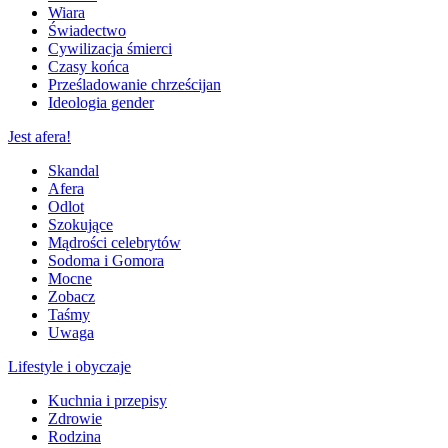
Wiara
Świadectwo
Cywilizacja śmierci
Czasy końca
Prześladowanie chrześcijan
Ideologia gender
Jest afera!
Skandal
Afera
Odlot
Szokujące
Mądrości celebrytów
Sodoma i Gomora
Mocne
Zobacz
Taśmy
Uwaga
Lifestyle i obyczaje
Kuchnia i przepisy
Zdrowie
Rodzina