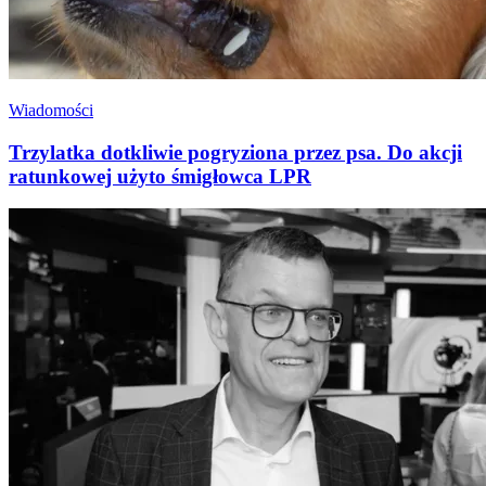
Wiadomości
Trzylatka dotkliwie pogryziona przez psa. Do akcji
ratunkowej użyto śmigłowca LPR