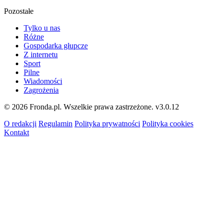
Pozostałe
Tylko u nas
Różne
Gospodarka głupcze
Z internetu
Sport
Pilne
Wiadomości
Zagrożenia
© 2026 Fronda.pl. Wszelkie prawa zastrzeżone.
v3.0.12
O redakcji
Regulamin
Polityka prywatności
Polityka cookies
Kontakt