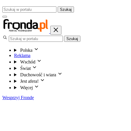
Szukaj
Szukaj
Polska
Reklama
Wschód
Świat
Duchowość i wiara
Jest afera!
Więcej
Wesprzyj Frondę