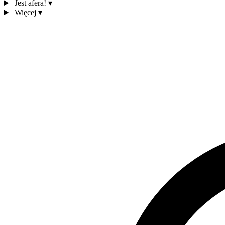
Jest afera!
▾
Więcej
▾