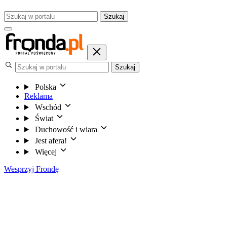
Szukaj
Szukaj
Polska
Reklama
Wschód
Świat
Duchowość i wiara
Jest afera!
Więcej
Wesprzyj Frondę