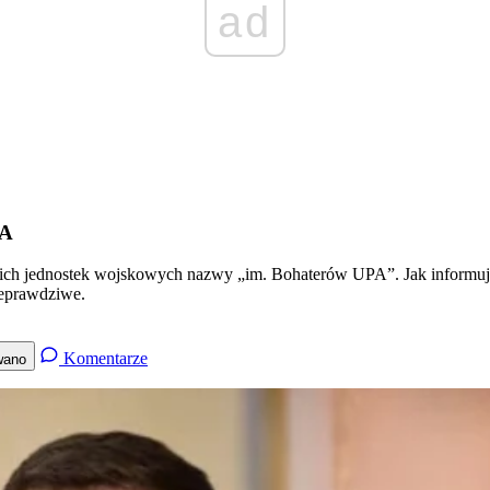
ad
PA
woich jednostek wojskowych nazwy „im. Bohaterów UPA”. Jak informują 
ieprawdziwe.
Komentarze
wano