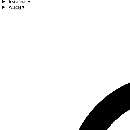
Jest afera!
▾
Więcej
▾