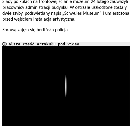
Ślady po kulach na frontowej ścianie muzeum 24 lutego zauważyli
pracownicy administracji budynku. W ostrzale uszkodzone zostały
dwie szyby, podświetlany napis „Schwules Museum” i umieszczona
przed wejściem instalacja artystyczna.
Sprawą zajęła się berlińska policja.
Dalsza część artykułu pod video
Play