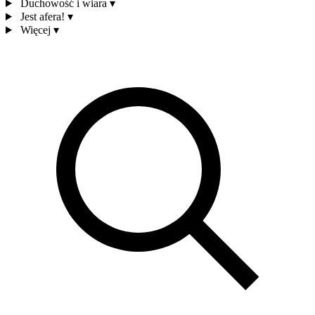
Duchowość i wiara
▾
Jest afera!
▾
Więcej
▾