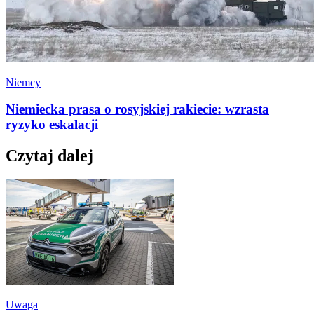
Niemcy
Niemiecka prasa o rosyjskiej rakiecie: wzrasta
ryzyko eskalacji
Czytaj dalej
Uwaga