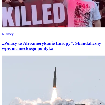
Niemcy
„Polacy to Afroamerykanie Europy”. Skandaliczny
wpis niemieckiego polityka