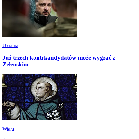
Ukraina
Już trzech kontrkandydatów może wygrać z
Zełenskim
Wiara