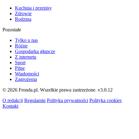
Kuchnia i przepisy
Zdrowie
Rodzina
Pozostałe
Tylko u nas
Różne
Gospodarka głupcze
Z internetu
Sport
Pilne
Wiadomości
Zagrożenia
© 2026 Fronda.pl. Wszelkie prawa zastrzeżone.
v3.0.12
O redakcji
Regulamin
Polityka prywatności
Polityka cookies
Kontakt