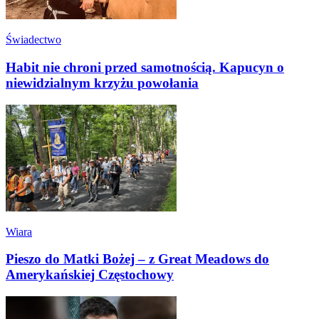
Świadectwo
Habit nie chroni przed samotnością. Kapucyn o
niewidzialnym krzyżu powołania
Wiara
Pieszo do Matki Bożej – z Great Meadows do
Amerykańskiej Częstochowy