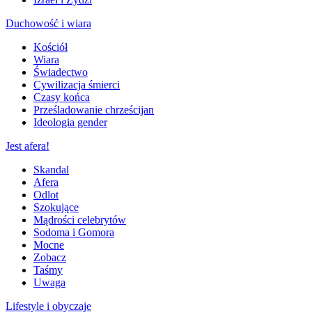
Duchowość i wiara
Kościół
Wiara
Świadectwo
Cywilizacja śmierci
Czasy końca
Prześladowanie chrześcijan
Ideologia gender
Jest afera!
Skandal
Afera
Odlot
Szokujące
Mądrości celebrytów
Sodoma i Gomora
Mocne
Zobacz
Taśmy
Uwaga
Lifestyle i obyczaje