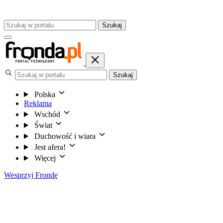
Szukaj
Szukaj
Polska
Reklama
Wschód
Świat
Duchowość i wiara
Jest afera!
Więcej
Wesprzyj Frondę