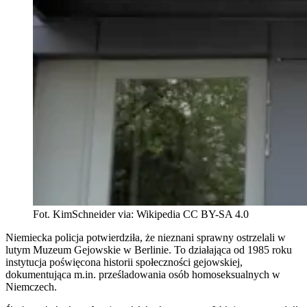
Fot. KimSchneider via: Wikipedia CC BY-SA 4.0
Niemiecka policja potwierdziła, że nieznani sprawny ostrzelali w
lutym Muzeum Gejowskie w Berlinie. To działająca od 1985 roku
instytucja poświęcona historii społeczności gejowskiej,
dokumentująca m.in. prześladowania osób homoseksualnych w
Niemczech.