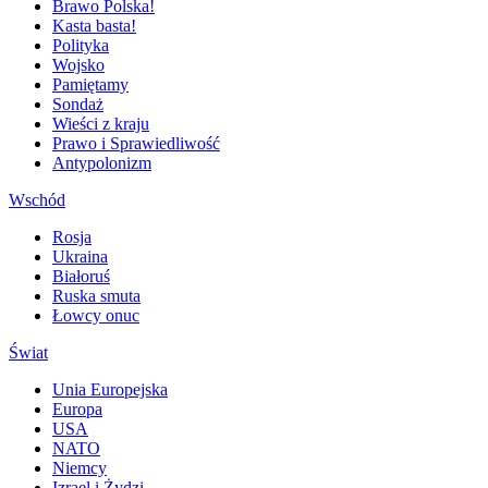
Brawo Polska!
Kasta basta!
Polityka
Wojsko
Pamiętamy
Sondaż
Wieści z kraju
Prawo i Sprawiedliwość
Antypolonizm
Wschód
Rosja
Ukraina
Białoruś
Ruska smuta
Łowcy onuc
Świat
Unia Europejska
Europa
USA
NATO
Niemcy
Izrael i Żydzi