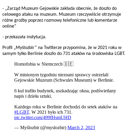
- „Zarząd Muzeum Gejowskie zakłada obecnie, że doszło do
celowego ataku na muzeum. Muzeum rzeczywiście otrzymuje
różne groźby poprzez rozmowy telefoniczne lub komentarze
online”
- przekazała instytucja.
Profil „Myślozbir” na Twitterze przypomina, że w 2021 roku w
samym tylko Berlinie doszło do 731 ataków na środowiska LGBT.
Homofobia w Niemczech 🇩🇪
W minionym tygodniu nieznani sprawcy ostrzelali
Gejowskie Muzeum (Schwules Museum) w Berlinie.
6 kul trafiło budynek, uszkadzając okna, podświetlany
napis i dzieła sztuki.
Każdego roku w Berlinie dochodzi do setek ataków na
#LGBT
. W 2021 było ich 731.
pic.twitter.com/499fHsmUHD
— Myślozbir (@myslozbir)
March 2, 2023