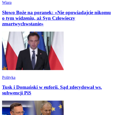
Wiara
Słowo Boże na poranek: «Nie opowiadajcie nikomu
o tym widzeniu, aż Syn Człowieczy
zmartwychwstanie»
Polityka
Tusk i Domański w euforii. Sąd zdecydował ws.
subwencji PiS