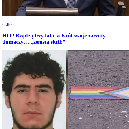
Odlot
HIT! Rządzą trzy lata, a Król swoje zarzuty
tłumaczy… „zemstą służb”