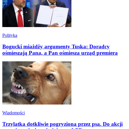
Polityka
Bogucki miażdży argumenty Tuska: Doradcy
ośmieszają Pana, a Pan ośmiesza urząd premiera
Wiadomości
Trzylatka dotkliwie pogryziona przez psa. Do akcji