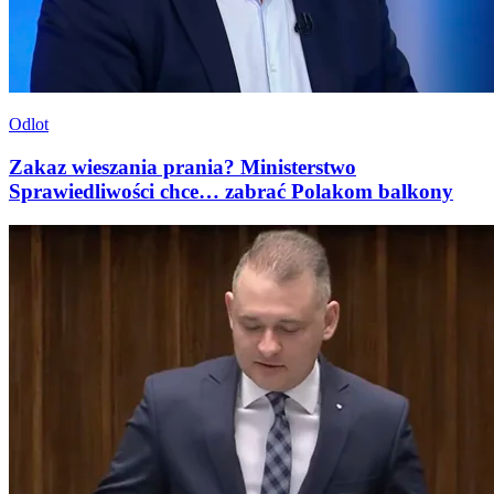
Odlot
Zakaz wieszania prania? Ministerstwo
Sprawiedliwości chce… zabrać Polakom balkony