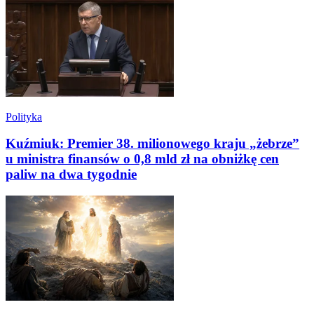
Polityka
Kuźmiuk: Premier 38. milionowego kraju „żebrze”
u ministra finansów o 0,8 mld zł na obniżkę cen
paliw na dwa tygodnie