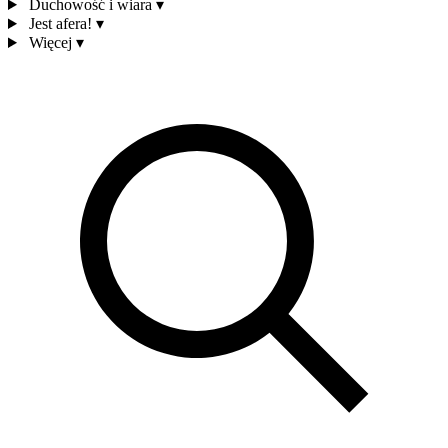
Duchowość i wiara
▾
Jest afera!
▾
Więcej
▾