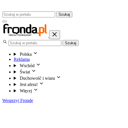
Szukaj
Szukaj
Polska
Reklama
Wschód
Świat
Duchowość i wiara
Jest afera!
Więcej
Wesprzyj Frondę