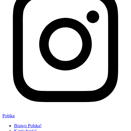
Polska
Brawo Polska!
Kasta basta!