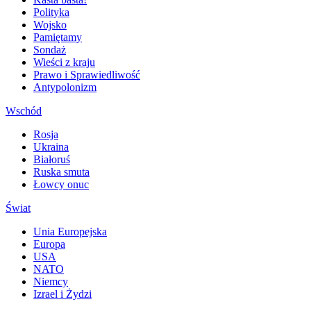
Polityka
Wojsko
Pamiętamy
Sondaż
Wieści z kraju
Prawo i Sprawiedliwość
Antypolonizm
Wschód
Rosja
Ukraina
Białoruś
Ruska smuta
Łowcy onuc
Świat
Unia Europejska
Europa
USA
NATO
Niemcy
Izrael i Żydzi