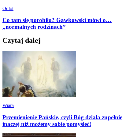
Odlot
Co tam się porobiło? Gawkowski mówi o…
„normalnych rodzinach”
Czytaj dalej
Wiara
Przemienienie Pańskie, czyli Bóg działa zupełnie
inaczej niż możemy sobie pomyśleć!