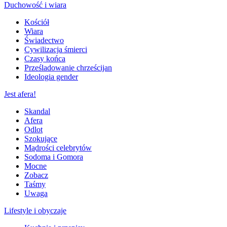
Duchowość i wiara
Kościół
Wiara
Świadectwo
Cywilizacja śmierci
Czasy końca
Prześladowanie chrześcijan
Ideologia gender
Jest afera!
Skandal
Afera
Odlot
Szokujące
Mądrości celebrytów
Sodoma i Gomora
Mocne
Zobacz
Taśmy
Uwaga
Lifestyle i obyczaje