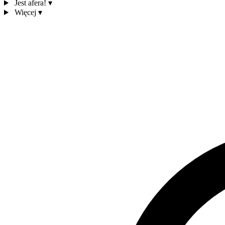
Jest afera!
▾
Więcej
▾