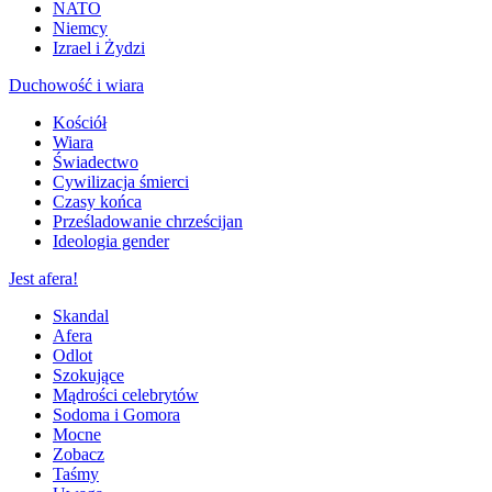
NATO
Niemcy
Izrael i Żydzi
Duchowość i wiara
Kościół
Wiara
Świadectwo
Cywilizacja śmierci
Czasy końca
Prześladowanie chrześcijan
Ideologia gender
Jest afera!
Skandal
Afera
Odlot
Szokujące
Mądrości celebrytów
Sodoma i Gomora
Mocne
Zobacz
Taśmy