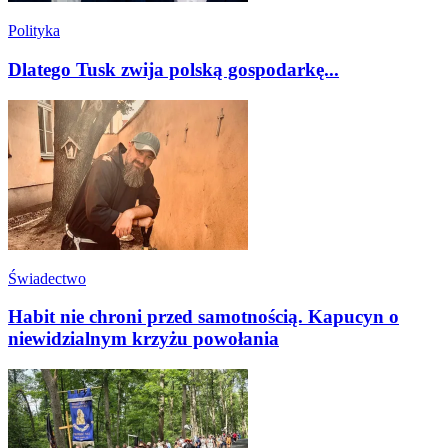
Polityka
Dlatego Tusk zwija polską gospodarkę...
Świadectwo
Habit nie chroni przed samotnością. Kapucyn o
niewidzialnym krzyżu powołania