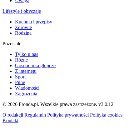
Uwaga
Lifestyle i obyczaje
Kuchnia i przepisy
Zdrowie
Rodzina
Pozostałe
Tylko u nas
Różne
Gospodarka głupcze
Z internetu
Sport
Pilne
Wiadomości
Zagrożenia
© 2026 Fronda.pl. Wszelkie prawa zastrzeżone.
v3.0.12
O redakcji
Regulamin
Polityka prywatności
Polityka cookies
Kontakt