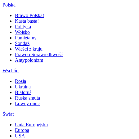
Polska
Brawo Polska!
Kasta basta!
Polityka
Wojsko
Pamiętamy
Sondaż
Wieści z kraju
Prawo i Sprawiedliwość
Antypolonizm
Wschód
Rosja
Ukraina
Białoruś
Ruska smuta
Łowcy onuc
Świat
Unia Europejska
Europa
USA