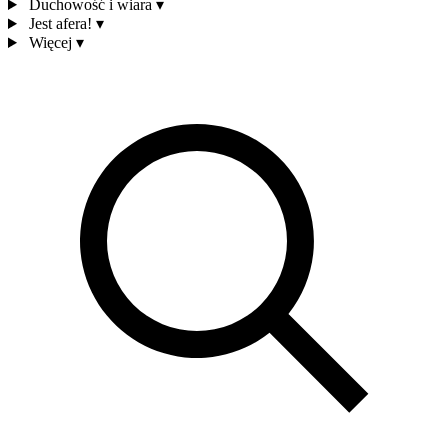
Duchowość i wiara
▾
Jest afera!
▾
Więcej
▾