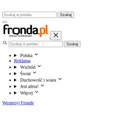
Szukaj
Szukaj
Polska
Reklama
Wschód
Świat
Duchowość i wiara
Jest afera!
Więcej
Wesprzyj Frondę