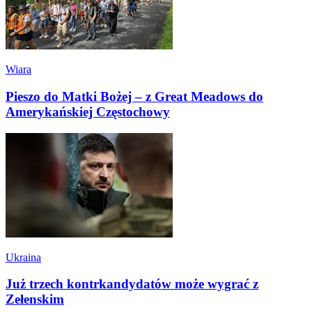
Wiara
Pieszo do Matki Bożej – z Great Meadows do
Amerykańskiej Częstochowy
Ukraina
Już trzech kontrkandydatów może wygrać z
Zełenskim