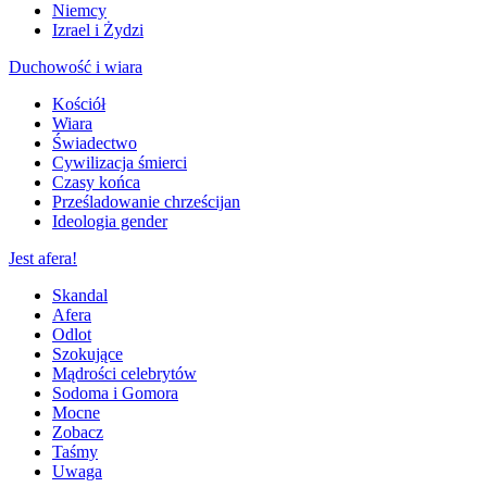
Niemcy
Izrael i Żydzi
Duchowość i wiara
Kościół
Wiara
Świadectwo
Cywilizacja śmierci
Czasy końca
Prześladowanie chrześcijan
Ideologia gender
Jest afera!
Skandal
Afera
Odlot
Szokujące
Mądrości celebrytów
Sodoma i Gomora
Mocne
Zobacz
Taśmy
Uwaga