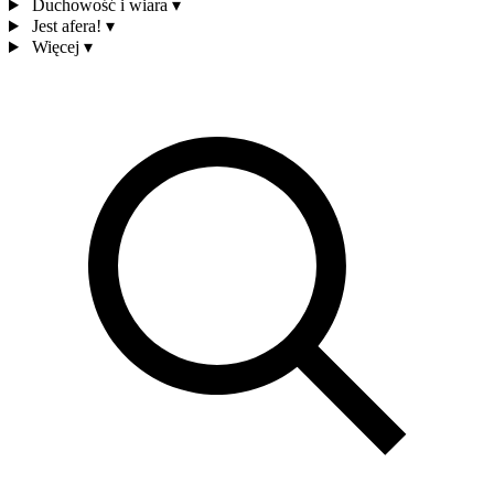
Duchowość i wiara
▾
Jest afera!
▾
Więcej
▾