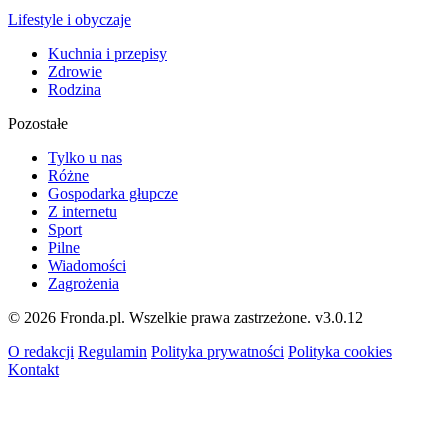
Lifestyle i obyczaje
Kuchnia i przepisy
Zdrowie
Rodzina
Pozostałe
Tylko u nas
Różne
Gospodarka głupcze
Z internetu
Sport
Pilne
Wiadomości
Zagrożenia
© 2026 Fronda.pl. Wszelkie prawa zastrzeżone.
v3.0.12
O redakcji
Regulamin
Polityka prywatności
Polityka cookies
Kontakt