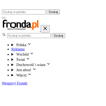
Szukaj
Szukaj
Polska
Reklama
Wschód
Świat
Duchowość i wiara
Jest afera!
Więcej
Wesprzyj Frondę