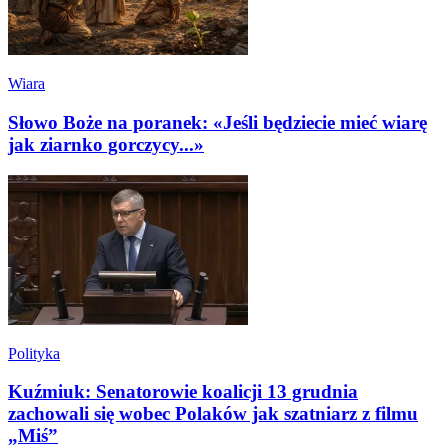
Wiara
Słowo Boże na poranek: «Jeśli będziecie mieć wiarę
jak ziarnko gorczycy...»
Polityka
Kuźmiuk: Senatorowie koalicji 13 grudnia
zachowali się wobec Polaków jak szatniarz z filmu
„Miś”