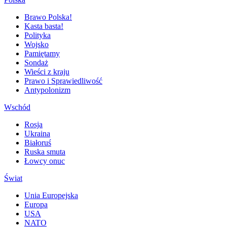
Brawo Polska!
Kasta basta!
Polityka
Wojsko
Pamiętamy
Sondaż
Wieści z kraju
Prawo i Sprawiedliwość
Antypolonizm
Wschód
Rosja
Ukraina
Białoruś
Ruska smuta
Łowcy onuc
Świat
Unia Europejska
Europa
USA
NATO