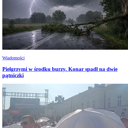
Wiadomości
Pielgrzymi w środku burzy. Konar spadł na dwie
pątniczki