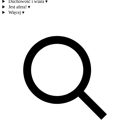
Duchowość i wiara
▾
Jest afera!
▾
Więcej
▾