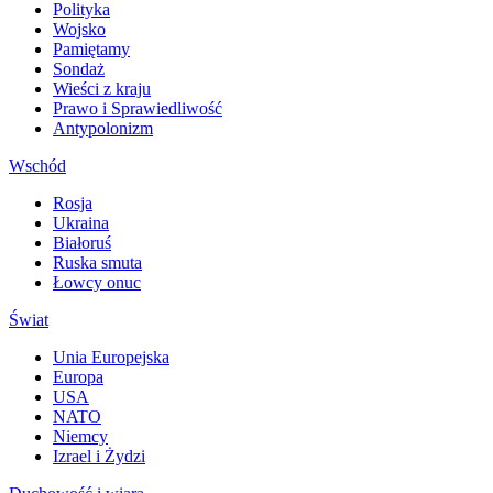
Polityka
Wojsko
Pamiętamy
Sondaż
Wieści z kraju
Prawo i Sprawiedliwość
Antypolonizm
Wschód
Rosja
Ukraina
Białoruś
Ruska smuta
Łowcy onuc
Świat
Unia Europejska
Europa
USA
NATO
Niemcy
Izrael i Żydzi