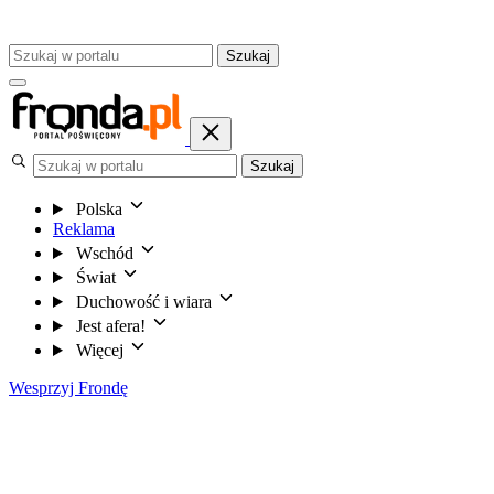
Szukaj
Szukaj
Polska
Reklama
Wschód
Świat
Duchowość i wiara
Jest afera!
Więcej
Wesprzyj Frondę