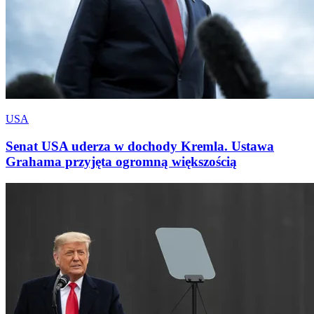
USA
Senat USA uderza w dochody Kremla. Ustawa
Grahama przyjęta ogromną większością