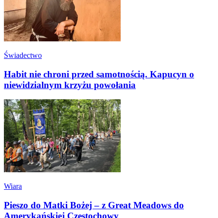
Świadectwo
Habit nie chroni przed samotnością. Kapucyn o
niewidzialnym krzyżu powołania
Wiara
Pieszo do Matki Bożej – z Great Meadows do
Amerykańskiej Częstochowy