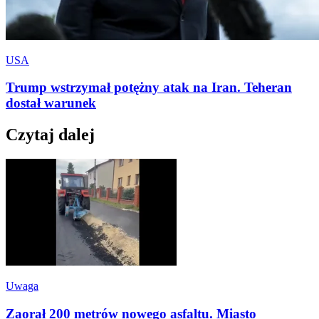
USA
Trump wstrzymał potężny atak na Iran. Teheran
dostał warunek
Czytaj dalej
Uwaga
Zaorał 200 metrów nowego asfaltu. Miasto