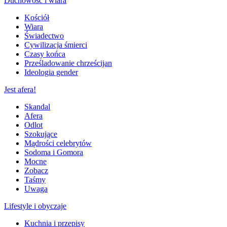
Duchowość i wiara
Kościół
Wiara
Świadectwo
Cywilizacja śmierci
Czasy końca
Prześladowanie chrześcijan
Ideologia gender
Jest afera!
Skandal
Afera
Odlot
Szokujące
Mądrości celebrytów
Sodoma i Gomora
Mocne
Zobacz
Taśmy
Uwaga
Lifestyle i obyczaje
Kuchnia i przepisy