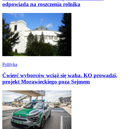
odpowiada na roszczenia rolnika
Polityka
Ćwierć wyborców wciąż się waha. KO prowadzi,
projekt Morawieckiego poza Sejmem