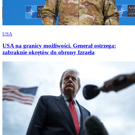
USA
USA na granicy możliwości. Generał ostrzega:
zabraknie okrętów do obrony Izraela