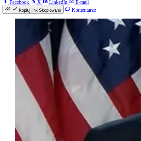
Facebook
X
LinkedIn
E-mail
Komentarze
Kopiuj link
Skopiowano