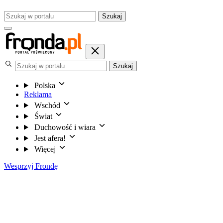
Szukaj
Szukaj
Polska
Reklama
Wschód
Świat
Duchowość i wiara
Jest afera!
Więcej
Wesprzyj Frondę