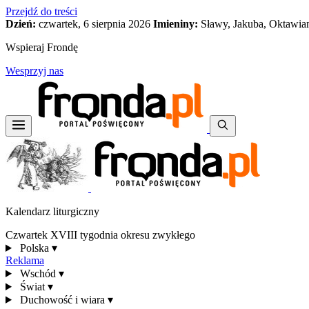
Przejdź do treści
Dzień:
czwartek, 6 sierpnia 2026
Imieniny:
Sławy, Jakuba, Oktawia
Wspieraj Frondę
Wesprzyj nas
Kalendarz liturgiczny
Czwartek XVIII tygodnia okresu zwykłego
Polska
▾
Reklama
Wschód
▾
Świat
▾
Duchowość i wiara
▾