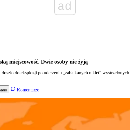
ad
ską miejscowość. Dwie osoby nie żyją
oszło do eksplozji po uderzeniu „zabłąkanych rakiet” wystrzelonych p
Komentarze
wano