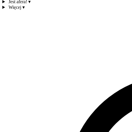
Jest afera!
▾
Więcej
▾