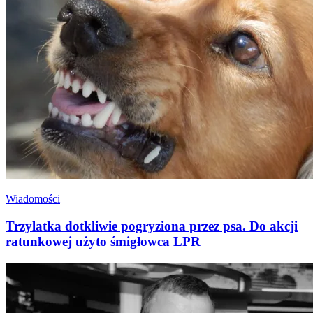
Wiadomości
Trzylatka dotkliwie pogryziona przez psa. Do akcji
ratunkowej użyto śmigłowca LPR