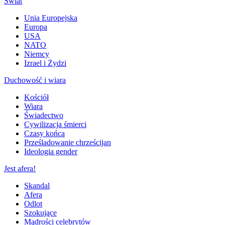
Świat
Unia Europejska
Europa
USA
NATO
Niemcy
Izrael i Żydzi
Duchowość i wiara
Kościół
Wiara
Świadectwo
Cywilizacja śmierci
Czasy końca
Prześladowanie chrześcijan
Ideologia gender
Jest afera!
Skandal
Afera
Odlot
Szokujące
Mądrości celebrytów