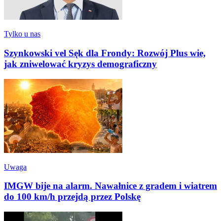
Tylko u nas
Szynkowski vel Sęk dla Frondy: Rozwój Plus wie,
jak zniwelować kryzys demograficzny
Uwaga
IMGW bije na alarm. Nawałnice z gradem i wiatrem
do 100 km/h przejdą przez Polskę