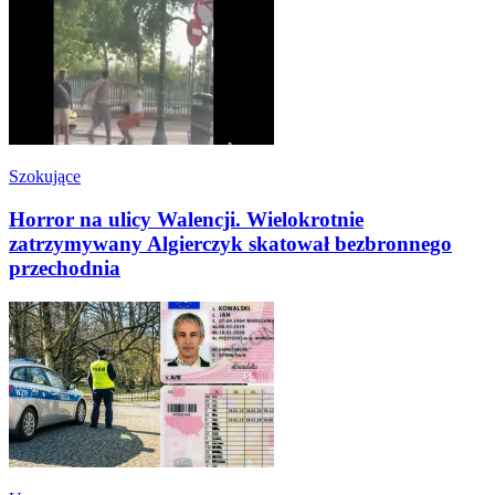
Szokujące
Horror na ulicy Walencji. Wielokrotnie
zatrzymywany Algierczyk skatował bezbronnego
przechodnia