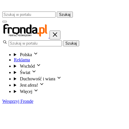
Szukaj
Szukaj
Polska
Reklama
Wschód
Świat
Duchowość i wiara
Jest afera!
Więcej
Wesprzyj Frondę