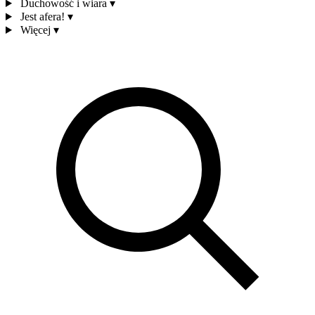
Duchowość i wiara
▾
Jest afera!
▾
Więcej
▾