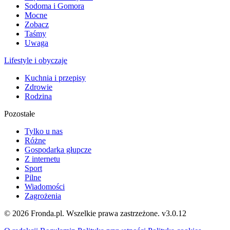
Sodoma i Gomora
Mocne
Zobacz
Taśmy
Uwaga
Lifestyle i obyczaje
Kuchnia i przepisy
Zdrowie
Rodzina
Pozostałe
Tylko u nas
Różne
Gospodarka głupcze
Z internetu
Sport
Pilne
Wiadomości
Zagrożenia
© 2026 Fronda.pl. Wszelkie prawa zastrzeżone.
v3.0.12