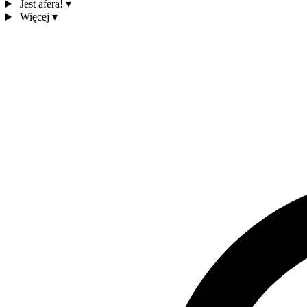
Jest afera!
▾
Więcej
▾