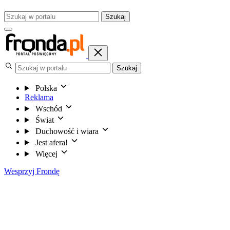
Szukaj
Szukaj
Polska
Reklama
Wschód
Świat
Duchowość i wiara
Jest afera!
Więcej
Wesprzyj Frondę