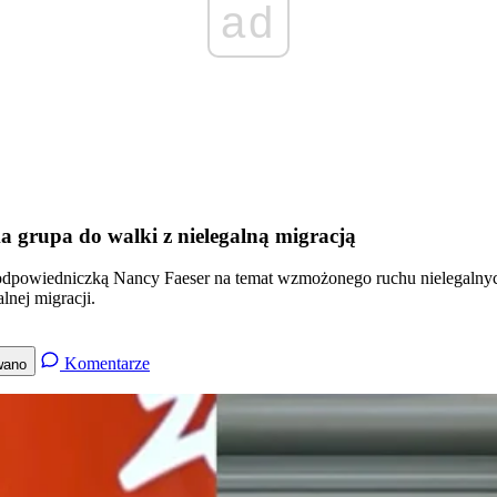
ad
a grupa do walki z nielegalną migracją
owiedniczką Nancy Faeser na temat wzmożonego ruchu nielegalnych mig
lnej migracji.
Komentarze
wano