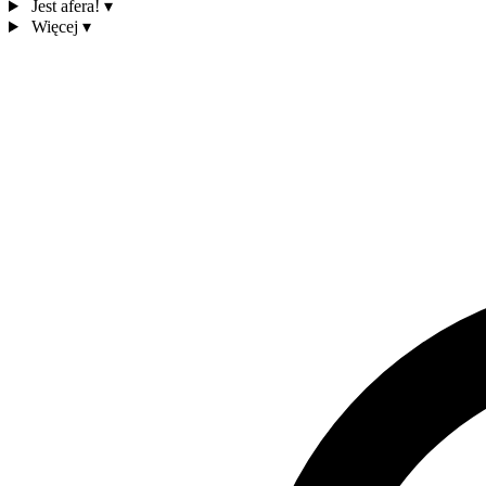
Jest afera!
▾
Więcej
▾