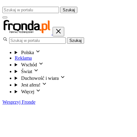
Szukaj
Szukaj
Polska
Reklama
Wschód
Świat
Duchowość i wiara
Jest afera!
Więcej
Wesprzyj Frondę