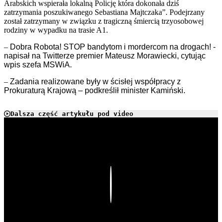
Arabskich wspierała lokalną Policję która dokonała dziś
zatrzymania poszukiwanego Sebastiana Majtczaka”. Podejrzany
został zatrzymany w związku z tragiczną śmiercią trzyosobowej
rodziny w wypadku na trasie A1.
–
Dobra Robota! STOP bandytom i mordercom na drogach! -
napisał na Twitterze premier Mateusz Morawiecki, cytując
wpis szefa MSWiA.
–
Zadania realizowane były w ścisłej współpracy z
Prokuraturą Krajową – podkreślił minister Kamiński.
Dalsza część artykułu pod video
Play