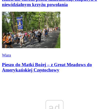
niewidzialnym krzyżu powołania
Wiara
Pieszo do Matki Bożej – z Great Meadows do
Amerykańskiej Częstochowy
ad