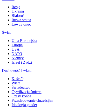
Rosja
Ukraina
Białoruś
Ruska smuta
Łowcy onuc
Świat
Unia Europejska
Europa
USA
NATO
Niemcy
Izrael i Żydzi
Duchowość i wiara
Kościół
Wiara
Świadectwo
Cywilizacja śmierci
Czasy końca
Prześladowanie chrześcijan
Ideologia gender