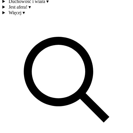
Duchowość i wiara
▾
Jest afera!
▾
Więcej
▾