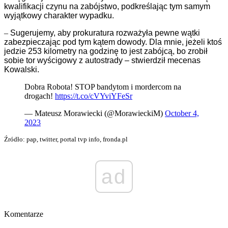
kwalifikacji czynu na zabójstwo, podkreślając tym samym
wyjątkowy charakter wypadku.
–
Sugerujemy, aby prokuratura rozważyła pewne wątki
zabezpieczając pod tym kątem dowody. Dla mnie, jeżeli ktoś
jedzie 253 kilometry na godzinę to jest zabójcą, bo zrobił
sobie tor wyścigowy z autostrady – stwierdził mecenas
Kowalski.
Dobra Robota! STOP bandytom i mordercom na
drogach!
https://t.co/cVYviYFeSr
— Mateusz Morawiecki (@MorawieckiM)
October 4,
2023
Źródło: pap, twitter, portal tvp info, fronda.pl
ad
Komentarze