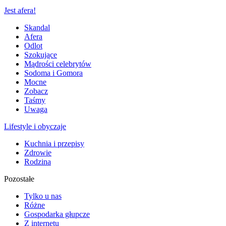
Jest afera!
Skandal
Afera
Odlot
Szokujące
Mądrości celebrytów
Sodoma i Gomora
Mocne
Zobacz
Taśmy
Uwaga
Lifestyle i obyczaje
Kuchnia i przepisy
Zdrowie
Rodzina
Pozostałe
Tylko u nas
Różne
Gospodarka głupcze
Z internetu