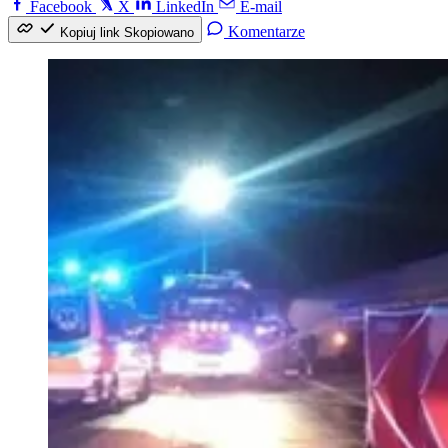
Facebook
X
LinkedIn
E-mail
Komentarze
Kopiuj link
Skopiowano