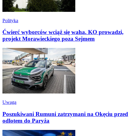
Polityka
Ćwierć wyborców wciąż się waha. KO prowadzi,
projekt Morawieckiego poza Sejmem
Uwaga
Poszukiwani Rumuni zatrzymani na Okęciu przed
odlotem do Paryża