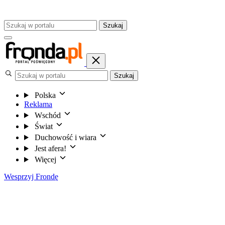
Szukaj
Szukaj
Polska
Reklama
Wschód
Świat
Duchowość i wiara
Jest afera!
Więcej
Wesprzyj Frondę