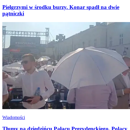
Pielgrzymi w środku burzy. Konar spadł na dwie
pątniczki
Wiadomości
Tłumy na dziedzińcu Pałacu Prezydenckiego. Polacy