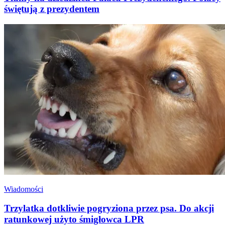
świętują z prezydentem
Wiadomości
Trzylatka dotkliwie pogryziona przez psa. Do akcji
ratunkowej użyto śmigłowca LPR