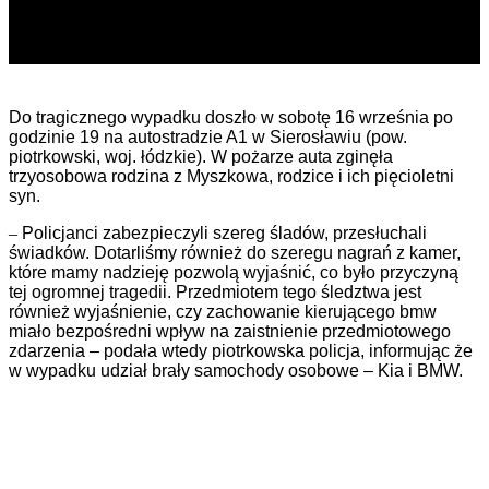
Do tragicznego wypadku doszło w sobotę 16 września po
godzinie 19 na autostradzie A1 w Sierosławiu (pow.
piotrkowski, woj. łódzkie). W pożarze auta zginęła
trzyosobowa rodzina z Myszkowa, rodzice i ich pięcioletni
syn.
–
Policjanci zabezpieczyli szereg śladów, przesłuchali
świadków. Dotarliśmy również do szeregu nagrań z kamer,
które mamy nadzieję pozwolą wyjaśnić, co było przyczyną
tej ogromnej tragedii. Przedmiotem tego śledztwa jest
również wyjaśnienie, czy zachowanie kierującego bmw
miało bezpośredni wpływ na zaistnienie przedmiotowego
zdarzenia – podała wtedy piotrkowska policja, informując że
w wypadku udział brały samochody osobowe – Kia i BMW.