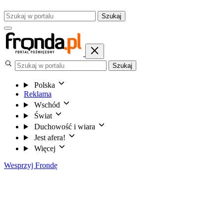
Szukaj
Szukaj
Polska
Reklama
Wschód
Świat
Duchowość i wiara
Jest afera!
Więcej
Wesprzyj Frondę