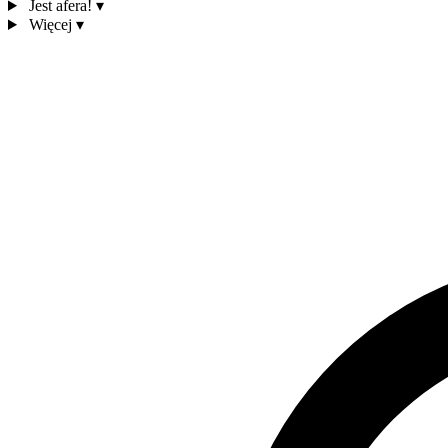
Jest afera!
▾
Więcej
▾