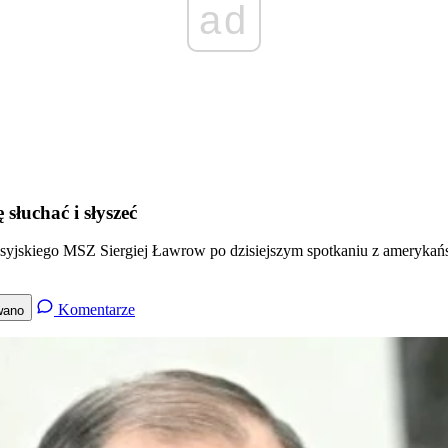
ad
łuchać i słyszeć
rosyjskiego MSZ Siergiej Ławrow po dzisiejszym spotkaniu z amerykańs
Komentarze
wano