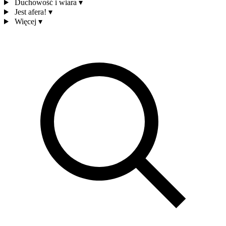
Duchowość i wiara
▾
Jest afera!
▾
Więcej
▾