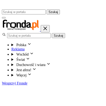
Szukaj
Szukaj
Polska
Reklama
Wschód
Świat
Duchowość i wiara
Jest afera!
Więcej
Wesprzyj Frondę