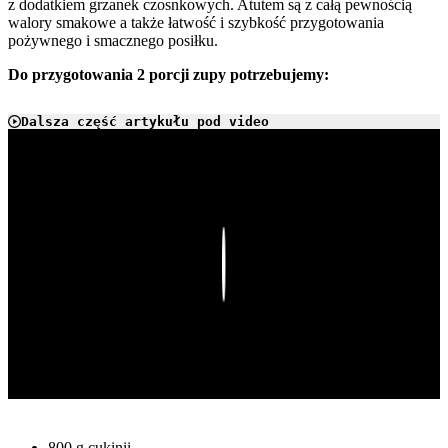
z dodatkiem grzanek czosnkowych. Atutem są z całą pewnością
walory smakowe a także łatwość i szybkość przygotowania
pożywnego i smacznego posiłku.
Do przygotowania 2 porcji zupy potrzebujemy:
Dalsza część artykułu pod video
Play
800 g cukinii