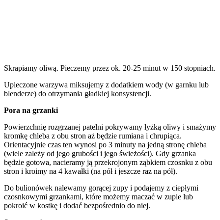
Skrapiamy oliwą. Pieczemy przez ok. 20-25 minut w 150 stopniach.
Upieczone warzywa miksujemy z dodatkiem wody (w garnku lub
blenderze) do otrzymania gładkiej konsystencji.
Pora na grzanki
Powierzchnię rozgrzanej patelni pokrywamy łyżką oliwy i smażymy
kromkę chleba z obu stron aż będzie rumiana i chrupiąca.
Orientacyjnie czas ten wynosi po 3 minuty na jedną stronę chleba
(wiele zależy od jego grubości i jego świeżości). Gdy grzanka
będzie gotowa, nacieramy ją przekrojonym ząbkiem czosnku z obu
stron i kroimy na 4 kawałki (na pół i jeszcze raz na pół).
Do bulionówek nalewamy gorącej zupy i podajemy z ciepłymi
czosnkowymi grzankami, które możemy maczać w zupie lub
pokroić w kostkę i dodać bezpośrednio do niej.