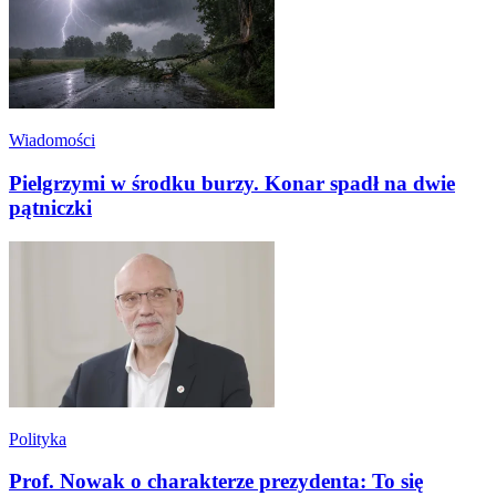
Wiadomości
Pielgrzymi w środku burzy. Konar spadł na dwie
pątniczki
Polityka
Prof. Nowak o charakterze prezydenta: To się