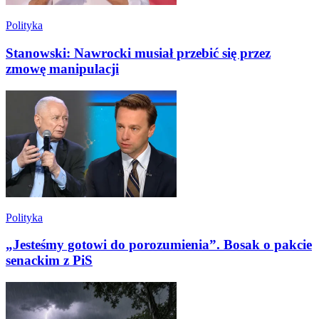
Polityka
Stanowski: Nawrocki musiał przebić się przez
zmowę manipulacji
Polityka
„Jesteśmy gotowi do porozumienia”. Bosak o pakcie
senackim z PiS