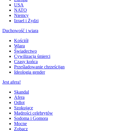
USA
NATO
Niemcy
Izrael i Żydzi
Duchowość i wiara
Kościół
Wiara
Świadectwo
Cywilizacja śmierci
Czasy końca
Prześladowanie chrześcijan
Ideologia gender
Jest afera!
Skandal
Afera
Odlot
Szokujące
Mądrości celebrytów
Sodoma i Gomora
Mocne
Zobacz