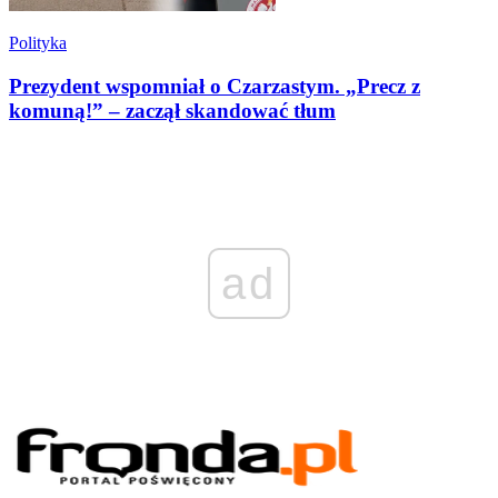
Polityka
Prezydent wspomniał o Czarzastym. „Precz z
komuną!” – zaczął skandować tłum
ad