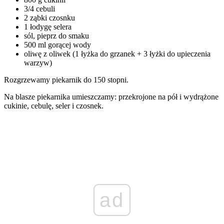
3/4 cebuli
2 ząbki czosnku
1 łodygę selera
sól, pieprz do smaku
500 ml gorącej wody
oliwę z oliwek (1 łyżka do grzanek + 3 łyżki do upieczenia
warzyw)
Rozgrzewamy piekarnik do 150 stopni.
Na blasze piekarnika umieszczamy: przekrojone na pół i wydrążone
cukinie, cebulę, seler i czosnek.
ad