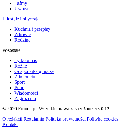
Taśmy
Uwaga
Lifestyle i obyczaje
Kuchnia i przepisy
Zdrowie
Rodzina
Pozostałe
Tylko u nas
Różne
Gospodarka głupcze
Z internetu
Sport
Pilne
Wiadomości
Zagrożenia
© 2026 Fronda.pl. Wszelkie prawa zastrzeżone.
v3.0.12
O redakcji
Regulamin
Polityka prywatności
Polityka cookies
Kontakt