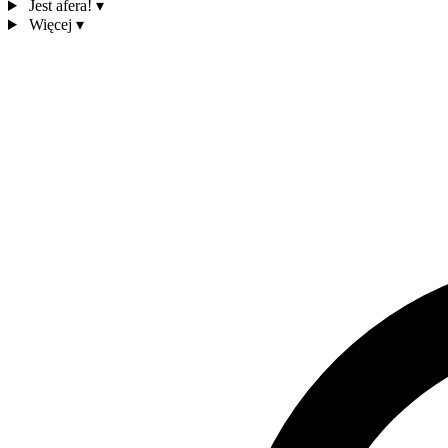
Jest afera!
▾
Więcej
▾