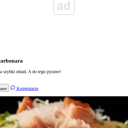
ad
carbonara
a szybki obiad. A do tego pyszne!
Komentarze
wano