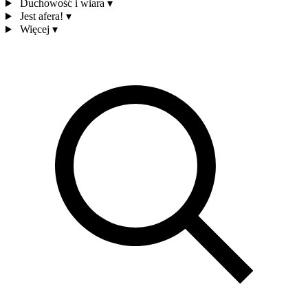
Duchowość i wiara
▾
Jest afera!
▾
Więcej
▾