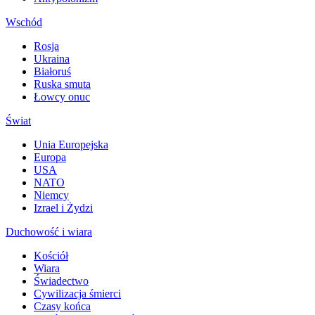
Wschód
Rosja
Ukraina
Białoruś
Ruska smuta
Łowcy onuc
Świat
Unia Europejska
Europa
USA
NATO
Niemcy
Izrael i Żydzi
Duchowość i wiara
Kościół
Wiara
Świadectwo
Cywilizacja śmierci
Czasy końca