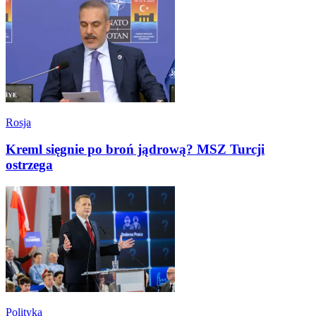
Rosja
Kreml sięgnie po broń jądrową? MSZ Turcji
ostrzega
Polityka