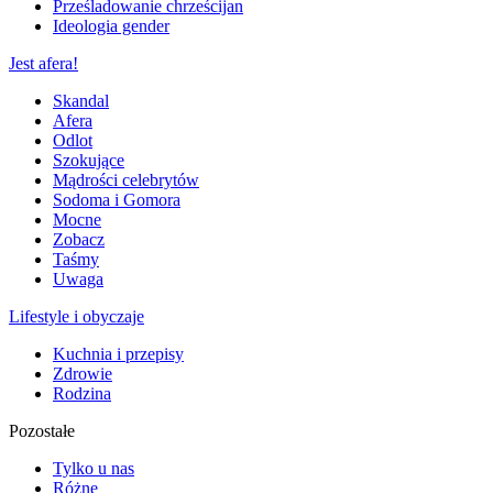
Prześladowanie chrześcijan
Ideologia gender
Jest afera!
Skandal
Afera
Odlot
Szokujące
Mądrości celebrytów
Sodoma i Gomora
Mocne
Zobacz
Taśmy
Uwaga
Lifestyle i obyczaje
Kuchnia i przepisy
Zdrowie
Rodzina
Pozostałe
Tylko u nas
Różne