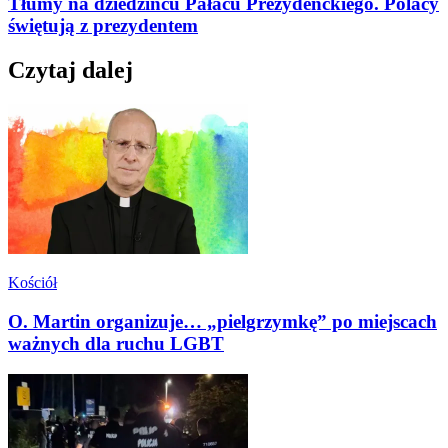
Tłumy na dziedzińcu Pałacu Prezydenckiego. Polacy
świętują z prezydentem
Czytaj dalej
Kościół
O. Martin organizuje… „pielgrzymkę” po miejscach
ważnych dla ruchu LGBT