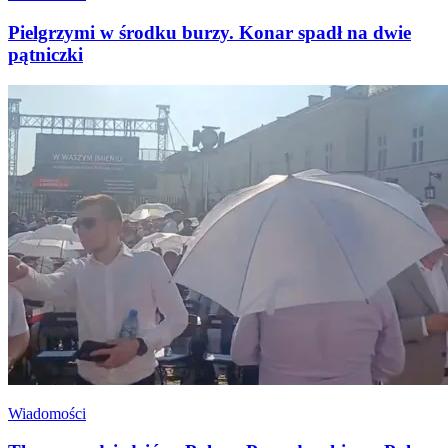
Pielgrzymi w środku burzy. Konar spadł na dwie
pątniczki
Wiadomości