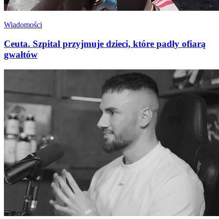
Wiadomości
Ceuta. Szpital przyjmuje dzieci, które padły ofiarą
gwałtów