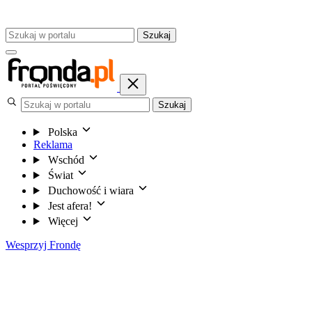
Szukaj
Szukaj
Polska
Reklama
Wschód
Świat
Duchowość i wiara
Jest afera!
Więcej
Wesprzyj Frondę