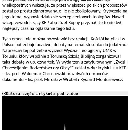
wielkopostnych wskazuje, że przez większość polskich proboszczów
został po prostu zignorowany, o ile nie zbojkotowany. Krytycznie na
jego temat wypowiedziało się szereg cenionych teologów. Nawet
wiceprzewodniczący KEP abp Józef Kupny przyznał, że to nie był
najlepszy czas na ogłaszanie tego listu.
Tych emocji nie można pozostawić bez reakcji. Kościół katolicki w
Polsce potrzebuje uczciwej debaty na temat stosunku do judaizmu.
Naprzeciw tej potrzebie wyszedł Wydział Teologiczny UMK w
Toruniu, który wspólnie z Toruńską Szkołą Biblijną zorganizował
taką debatę w ub. czwartek. W wydarzeniu zatytułowanym „Żydzi i
Chrześcijanie: Rodzeństwo czy Obcy?” udział wziął krytyk listu KEP
– ks. prof. Waldemar Chrostowski oraz dwóch obrońców
dokumentu – ks. prof. Mirosław Wróbel i Ryszard Montusiewicz.
Dalsza część artykułu pod video