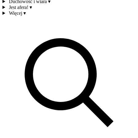
Duchowość i wiara
▾
Jest afera!
▾
Więcej
▾