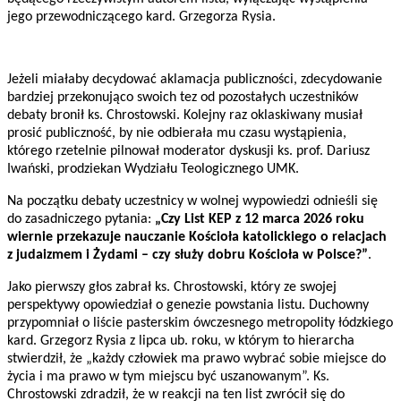
jego przewodniczącego kard. Grzegorza Rysia.
Jeżeli miałaby decydować aklamacja publiczności, zdecydowanie
bardziej przekonująco swoich tez od pozostałych uczestników
debaty bronił ks. Chrostowski. Kolejny raz oklaskiwany musiał
prosić publiczność, by nie odbierała mu czasu wystąpienia,
którego rzetelnie pilnował moderator dyskusji ks. prof. Dariusz
Iwański, prodziekan Wydziału Teologicznego UMK.
Na początku debaty uczestnicy w wolnej wypowiedzi odnieśli się
do zasadniczego pytania:
„Czy List KEP z 12 marca 2026 roku
wiernie przekazuje nauczanie Kościoła katolickiego o relacjach
z judaizmem i Żydami – czy służy dobru Kościoła w Polsce?”
.
Jako pierwszy głos zabrał ks. Chrostowski, który ze swojej
perspektywy opowiedział o genezie powstania listu. Duchowny
przypomniał o liście pasterskim ówczesnego metropolity łódzkiego
kard. Grzegorz Rysia z lipca ub. roku, w którym to hierarcha
stwierdził, że „każdy człowiek ma prawo wybrać sobie miejsce do
życia i ma prawo w tym miejscu być uszanowanym”. Ks.
Chrostowski zdradził, że w reakcji na ten list zwrócił się do