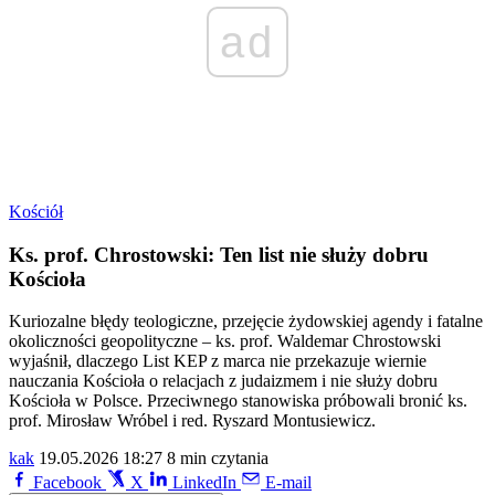
ad
Kościół
Ks. prof. Chrostowski: Ten list nie służy dobru
Kościoła
Kuriozalne błędy teologiczne, przejęcie żydowskiej agendy i fatalne
okoliczności geopolityczne – ks. prof. Waldemar Chrostowski
wyjaśnił, dlaczego List KEP z marca nie przekazuje wiernie
nauczania Kościoła o relacjach z judaizmem i nie służy dobru
Kościoła w Polsce. Przeciwnego stanowiska próbowali bronić ks.
prof. Mirosław Wróbel i red. Ryszard Montusiewicz.
kak
19.05.2026 18:27
8 min czytania
Facebook
X
LinkedIn
E-mail