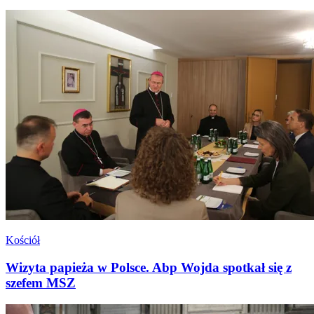
Kościół
Wizyta papieża w Polsce. Abp Wojda spotkał się z
szefem MSZ