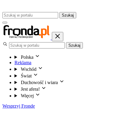
Szukaj
Szukaj
Polska
Reklama
Wschód
Świat
Duchowość i wiara
Jest afera!
Więcej
Wesprzyj Frondę