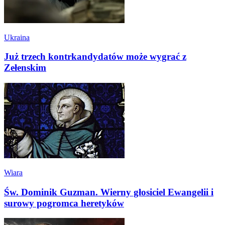
Ukraina
Już trzech kontrkandydatów może wygrać z
Zełenskim
Wiara
Św. Dominik Guzman. Wierny głosiciel Ewangelii i
surowy pogromca heretyków