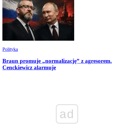
Polityka
Braun promuje „normalizację” z agresorem.
Cenckiewicz alarmuje
ad