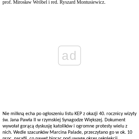
prof. Mirosław Wróbel i red. Ryszard Montusiewicz.
ad
Nie milkną echa po ogłoszeniu listu KEP z okazji 40. rocznicy wizyty
św. Jana Pawła II w rzymskiej Synagodze Większej. Dokument
wywołał gorącą dyskusję katolików i ogromne protesty wielu z
nich. Wedle szacunków Marcina Palade, przeczytano go w ok. 10
proc. parafii, co nawet biorąc pod uwagę okres rekolekcji