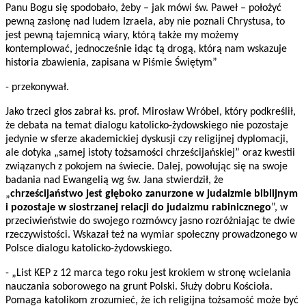
Panu Bogu się spodobało, żeby – jak mówi św. Paweł – położyć
pewną zasłonę nad ludem Izraela, aby nie poznali Chrystusa, to
jest pewną tajemnicą wiary, którą także my możemy
kontemplować, jednocześnie idąc tą drogą, którą nam wskazuje
historia zbawienia, zapisana w Piśmie Świętym”
- przekonywał.
Jako trzeci głos zabrał ks. prof. Mirosław Wróbel, który podkreślił,
że debata na temat dialogu katolicko-żydowskiego nie pozostaje
jedynie w sferze akademickiej dyskusji czy religijnej dyplomacji,
ale dotyka „samej istoty tożsamości chrześcijańskiej” oraz kwestii
związanych z pokojem na świecie. Dalej, powołując się na swoje
badania nad Ewangelią wg św. Jana stwierdził, że
„
chrześcijaństwo jest głęboko zanurzone w judaizmie biblijnym
i pozostaje w siostrzanej relacji do judaizmu rabinicznego
”, w
przeciwieństwie do swojego rozmówcy jasno rozróżniając te dwie
rzeczywistości. Wskazał też na wymiar społeczny prowadzonego w
Polsce dialogu katolicko-żydowskiego.
- „List KEP z 12 marca tego roku jest krokiem w stronę wcielania
nauczania soborowego na grunt Polski. Służy dobru Kościoła.
Pomaga katolikom zrozumieć, że ich religijna tożsamość może być