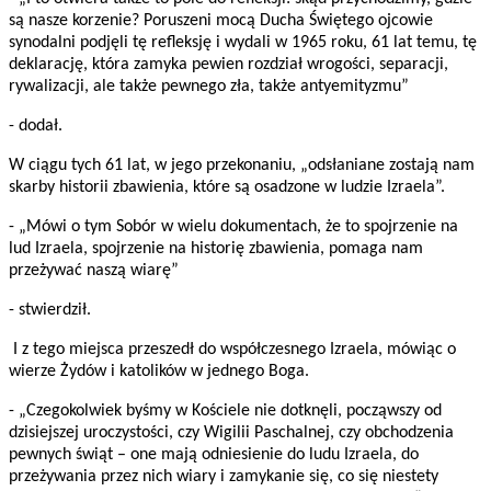
są nasze korzenie? Poruszeni mocą Ducha Świętego ojcowie
synodalni podjęli tę refleksję i wydali w 1965 roku, 61 lat temu, tę
deklarację, która zamyka pewien rozdział wrogości, separacji,
rywalizacji, ale także pewnego zła, także antyemityzmu”
- dodał.
W ciągu tych 61 lat, w jego przekonaniu, „odsłaniane zostają nam
skarby historii zbawienia, które są osadzone w ludzie Izraela”.
- „Mówi o tym Sobór w wielu dokumentach, że to spojrzenie na
lud Izraela, spojrzenie na historię zbawienia, pomaga nam
przeżywać naszą wiarę”
- stwierdził.
I z tego miejsca przeszedł do współczesnego Izraela, mówiąc o
wierze Żydów i katolików w jednego Boga.
- „Czegokolwiek byśmy w Kościele nie dotknęli, począwszy od
dzisiejszej uroczystości, czy Wigilii Paschalnej, czy obchodzenia
pewnych świąt – one mają odniesienie do ludu Izraela, do
przeżywania przez nich wiary i zamykanie się, co się niestety