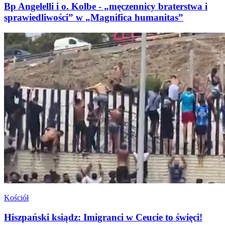
Bp Angelelli i o. Kolbe - „męczennicy braterstwa i
sprawiedliwości” w „Magnifica humanitas”
Kościół
Hiszpański ksiądz: Imigranci w Ceucie to święci!