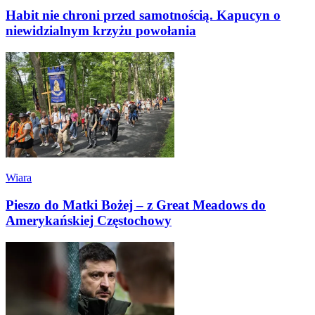
Habit nie chroni przed samotnością. Kapucyn o
niewidzialnym krzyżu powołania
Wiara
Pieszo do Matki Bożej – z Great Meadows do
Amerykańskiej Częstochowy