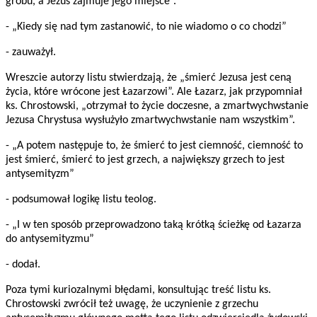
grobu, a Jezus zajmuje jego miejsce”.
- „Kiedy się nad tym zastanowić, to nie wiadomo o co chodzi”
- zauważył.
Wreszcie autorzy listu stwierdzają, że „śmierć Jezusa jest ceną
życia, które wrócone jest Łazarzowi”. Ale Łazarz, jak przypomniał
ks. Chrostowski, „otrzymał to życie doczesne, a zmartwychwstanie
Jezusa Chrystusa wysłużyło zmartwychwstanie nam wszystkim”.
- „A potem następuje to, że śmierć to jest ciemność, ciemność to
jest śmierć, śmierć to jest grzech, a największy grzech to jest
antysemityzm”
- podsumował logikę listu teolog.
- „I w ten sposób przeprowadzono taką krótką ścieżkę od Łazarza
do antysemityzmu”
- dodał.
Poza tymi kuriozalnymi błędami, konsultując treść listu ks.
Chrostowski zwrócił też uwagę, że uczynienie z grzechu