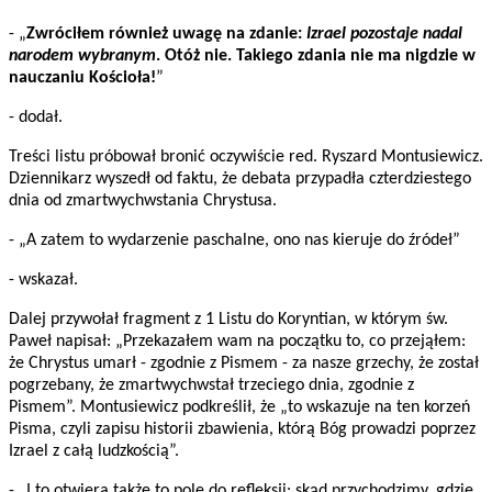
- „
Zwróciłem również uwagę na zdanie:
Izrael pozostaje nadal
narodem wybranym
. Otóż nie. Takiego zdania nie ma nigdzie w
nauczaniu Kościoła!
”
- dodał.
Treści listu próbował bronić oczywiście red. Ryszard Montusiewicz.
Dziennikarz wyszedł od faktu, że debata przypadła czterdziestego
dnia od zmartwychwstania Chrystusa.
- „A zatem to wydarzenie paschalne, ono nas kieruje do źródeł”
- wskazał.
Dalej przywołał fragment z 1 Listu do Koryntian, w którym św.
Paweł napisał: „Przekazałem wam na początku to, co przejąłem:
że Chrystus umarł - zgodnie z Pismem - za nasze grzechy, że został
pogrzebany, że zmartwychwstał trzeciego dnia, zgodnie z
Pismem”. Montusiewicz podkreślił, że „to wskazuje na ten korzeń
Pisma, czyli zapisu historii zbawienia, którą Bóg prowadzi poprzez
Izrael z całą ludzkością”.
- „I to otwiera także to pole do refleksji: skąd przychodzimy, gdzie