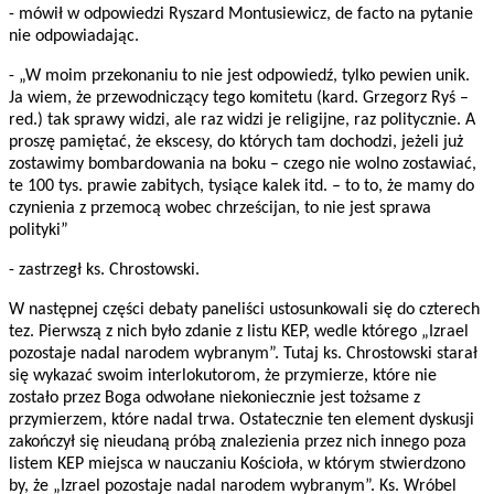
- mówił w odpowiedzi Ryszard Montusiewicz, de facto na pytanie
nie odpowiadając.
- „W moim przekonaniu to nie jest odpowiedź, tylko pewien unik.
Ja wiem, że przewodniczący tego komitetu (kard. Grzegorz Ryś –
red.) tak sprawy widzi, ale raz widzi je religijne, raz politycznie. A
proszę pamiętać, że ekscesy, do których tam dochodzi, jeżeli już
zostawimy bombardowania na boku – czego nie wolno zostawiać,
te 100 tys. prawie zabitych, tysiące kalek itd. – to to, że mamy do
czynienia z przemocą wobec chrześcijan, to nie jest sprawa
polityki”
- zastrzegł ks. Chrostowski.
W następnej części debaty paneliści ustosunkowali się do czterech
tez. Pierwszą z nich było zdanie z listu KEP, wedle którego „Izrael
pozostaje nadal narodem wybranym”. Tutaj ks. Chrostowski starał
się wykazać swoim interlokutorom, że przymierze, które nie
zostało przez Boga odwołane niekoniecznie jest tożsame z
przymierzem, które nadal trwa. Ostatecznie ten element dyskusji
zakończył się nieudaną próbą znalezienia przez nich innego poza
listem KEP miejsca w nauczaniu Kościoła, w którym stwierdzono
by, że „Izrael pozostaje nadal narodem wybranym”. Ks. Wróbel