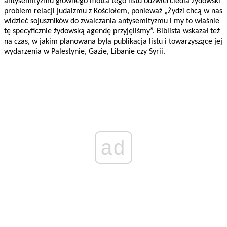
antysemityzmu głównego motta tego listu odzwierciedla żydowski
problem relacji judaizmu z Kościołem, ponieważ „Żydzi chcą w nas
widzieć sojuszników do zwalczania antysemityzmu i my to właśnie
tę specyficznie żydowską agendę przyjęliśmy”. Biblista wskazał też
na czas, w jakim planowana była publikacja listu i towarzyszące jej
wydarzenia w Palestynie, Gazie, Libanie czy Syrii.
ad