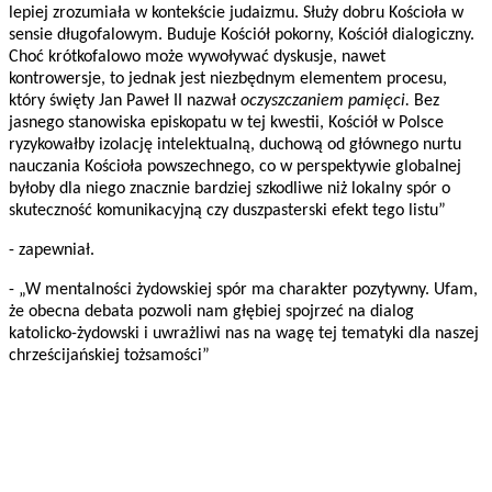
lepiej zrozumiała w kontekście judaizmu. Służy dobru Kościoła w
sensie długofalowym. Buduje Kościół pokorny, Kościół dialogiczny.
Choć krótkofalowo może wywoływać dyskusje, nawet
kontrowersje, to jednak jest niezbędnym elementem procesu,
który święty Jan Paweł II nazwał
oczyszczaniem pamięci.
Bez
jasnego stanowiska episkopatu w tej kwestii, Kościół w Polsce
ryzykowałby izolację intelektualną, duchową od głównego nurtu
nauczania Kościoła powszechnego, co w perspektywie globalnej
byłoby dla niego znacznie bardziej szkodliwe niż lokalny spór o
skuteczność komunikacyjną czy duszpasterski efekt tego listu”
- zapewniał.
- „W mentalności żydowskiej spór ma charakter pozytywny. Ufam,
że obecna debata pozwoli nam głębiej spojrzeć na dialog
katolicko-żydowski i uwrażliwi nas na wagę tej tematyki dla naszej
chrześcijańskiej tożsamości”