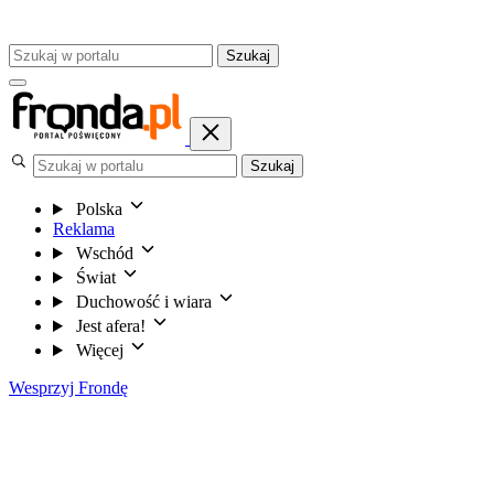
Szukaj
Szukaj
Polska
Reklama
Wschód
Świat
Duchowość i wiara
Jest afera!
Więcej
Wesprzyj Frondę