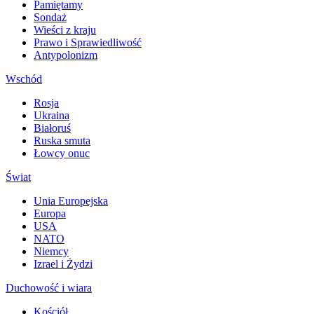
Pamiętamy
Sondaż
Wieści z kraju
Prawo i Sprawiedliwość
Antypolonizm
Wschód
Rosja
Ukraina
Białoruś
Ruska smuta
Łowcy onuc
Świat
Unia Europejska
Europa
USA
NATO
Niemcy
Izrael i Żydzi
Duchowość i wiara
Kościół