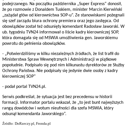
podejrzanego. Na początku października „Super Express” donosił,
że po rozmowie z Donaldem Tuskiem, minister Marcin Kierwiński
„zażądał głów od kierownictwa SOP-u”. Ze stanowiskami pożegnali
się szef zarządu biura ochrony premiera oraz jego zastępca. Od
obowiązków został też odsunięty komendant Radosław Jaworski. W
ub. tygodniu TVN24 informował o liście kadry kierowniczej SOP,
która domagała się od MSWiA umożliwienia gen. Jaworskiemu
powrotu do pełnienia obowiązków.
- „Potwierdziliśmy w kilku niezależnych źródłach, że list trafił do
Ministerstwa Spraw Wewnętrznych i Administracji w piątkowe
popołudnie. Podpisało się pod nim kilkunastu dyrektorów ze Służby
Ochrony Państwa. Nie podpisały się jedynie dwie osoby z kadry
kierowniczej SOP”
- podał portal TVN24.pl.
Serwis podkreślał, że sytuacja jest bez precedensu w historii
formacji. Informator portalu wskazał, że „to jest bunt najwyższych
rangą dowódców i wotum nieufności dla szefa MSWiA, który
odsunął komendanta Jaworskiego”.
Źródło: DoRzeczy.pl, Fronda.pl