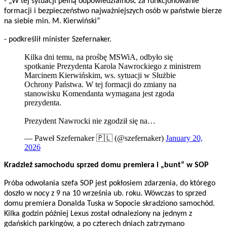
- „W tej sytuacji pełną odpowiedzialność za funkcjonowanie
formacji i bezpieczeństwo najważniejszych osób w państwie bierze
na siebie min. M. Kierwiński”
- podkreślił minister Szefernaker.
Kilka dni temu, na prośbę MSWiA, odbyło się
spotkanie Prezydenta Karola Nawrockiego z ministrem
Marcinem Kierwińskim, ws. sytuacji w Służbie
Ochrony Państwa. W tej formacji do zmiany na
stanowisku Komendanta wymagana jest zgoda
prezydenta.
Prezydent Nawrocki nie zgodził się na…
— Paweł Szefernaker 🇵🇱 (@szefernaker)
January 20,
2026
Kradzież samochodu sprzed domu premiera i „bunt” w SOP
Próba odwołania szefa SOP jest pokłosiem zdarzenia, do którego
doszło w nocy z 9 na 10 września ub. roku. Wówczas to sprzed
domu premiera Donalda Tuska w Sopocie skradziono samochód.
Kilka godzin później Lexus został odnaleziony na jednym z
gdańskich parkingów, a po czterech dniach zatrzymano