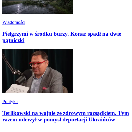
Wiadomości
Pielgrzymi w środku burzy. Konar spadł na dwie
pątniczki
Polityka
Terlikowski na wojnie ze zdrowym rozsądkiem. Tym
razem uderzył w pomysł deportacji Ukraińców