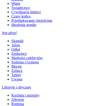
Wiara
Świadectwo
Cywilizacja śmierci
Czasy końca
Prześladowanie chrześcijan
Ideologia gender
Jest afera!
Skandal
Afera
Odlot
Szokujące
Mądrości celebrytów
Sodoma i Gomora
Mocne
Zobacz
Taśmy
Uwaga
Lifestyle i obyczaje
Kuchnia i przepisy
Zdrowie
Rodzina