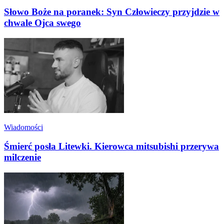
Słowo Boże na poranek: Syn Człowieczy przyjdzie w
chwale Ojca swego
Wiadomości
Śmierć posła Litewki. Kierowca mitsubishi przerywa
milczenie