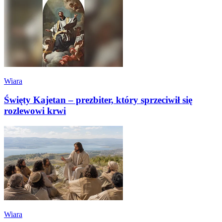
Wiara
Święty Kajetan – prezbiter, który sprzeciwił się
rozlewowi krwi
Wiara