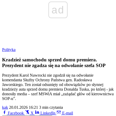
ad
Polityka
Kradzież samochodu sprzed domu premiera.
Prezydent nie zgadza się na odwołanie szefa SOP
Prezydent Karol Nawrocki nie zgodził się na odwołanie
komendanta Służby Ochrony Państwa gen. Radosława
Jaworskiego. Ten został odsunięty od obowiązków po słynnej
kradzieży auta sprzed domu premiera Donalda Tuska, po której - jak
donosiły media – szef MSWiA miał „zażądać głów od kierownictwa
SOP-u”.
kak
20.01.2026 16:21
3 min czytania
Facebook
X
LinkedIn
E-mail