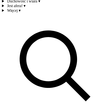
Duchowość i wiara
▾
Jest afera!
▾
Więcej
▾