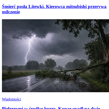
Śmierć posła Litewki. Kierowca mitsubishi przerywa
milczenie
Wiadomości
Pielgrzymi w środku burzy. Konar spadł na dwie