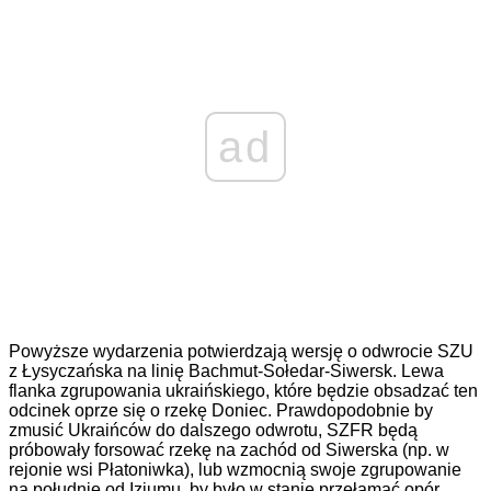
ad
Powyższe wydarzenia potwierdzają wersję o odwrocie SZU
z Łysyczańska na linię Bachmut-Sołedar-Siwersk. Lewa
flanka zgrupowania ukraińskiego, które będzie obsadzać ten
odcinek oprze się o rzekę Doniec. Prawdopodobnie by
zmusić Ukraińców do dalszego odwrotu, SZFR będą
próbowały forsować rzekę na zachód od Siwerska (np. w
rejonie wsi Płatoniwka), lub wzmocnią swoje zgrupowanie
na południe od Izjumu, by było w stanie przełamać opór