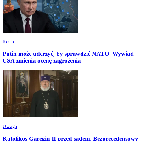
Rosja
Putin może uderzyć, by sprawdzić NATO. Wywiad
USA zmienia ocenę zagrożenia
Uwaga
Katolikos Garegin II przed sądem. Bezprecedensowy