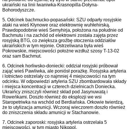
ukraiński na linii Iwaniwka-Krasnopilla-Dołyna-
Bohorodyszcze.
5. Odcinek bachmucko-popasański: SZU odparły rosyjskie
ataki na wieś Kłynowe oraz elektrownię wuhłehirską.
Prawdopodobnie wieś Semyhirja, położona na południe od
Bachmutu i na zachód od elektrowni została zajęta przez
rosyjską BTG, co zwiększa groźbę otoczenia oddziałów
ukraińskich w tym rejonie. Ostrzeliwana była wieś
Pokrowskie, miejscowości położne wzdłuż szosy T-13-02
oraz sam Bachmut.
6. Odcinek horliwsko-doniecki: oddział rosyjski próbował
zająć wieś Pawliwka, ale poniósł porażkę. Rosyjska artyleria
i lotnictwo ostrzelały co najmniej 4 miejscowości na tym
odcinku. W odpowiedzi artyleria SZU zbombardowała składy
i miejsca koncentracji w czterech dzielnicach Doniecka.
Ukraińcy zniszczyli również skład pod Jasynuwatą i
Roweńkami. Doszło również do eksplozji we wsi
Staropetriwka na wschód od Berdiańska. Orkowie twierdzą,
że to utylizacja amunicji. Wczoraj wieczorem doszło również
do zniszczenia składu amunicji w Stachanowie.
7. Odcinek zaporoski: rosyjska artyleria ostrzelała 5
miejscowości, w tym miasto Nikopol.