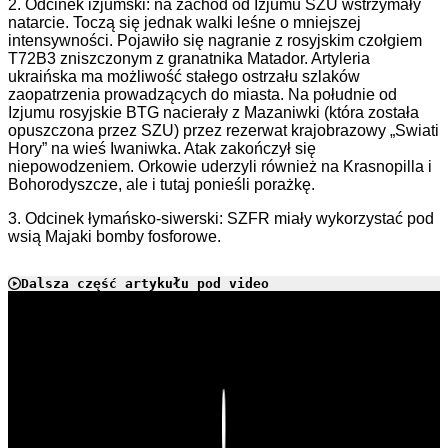
2. Odcinek izjumski: na zachód od Izjumu SZU wstrzymały
natarcie. Toczą się jednak walki leśne o mniejszej
intensywności. Pojawiło się nagranie z rosyjskim czołgiem
T72B3 zniszczonym z granatnika Matador. Artyleria
ukraińska ma możliwość stałego ostrzału szlaków
zaopatrzenia prowadzących do miasta. Na południe od
Izjumu rosyjskie BTG nacierały z Mazaniwki (która została
opuszczona przez SZU) przez rezerwat krajobrazowy „Swiati
Hory” na wieś Iwaniwka. Atak zakończył się
niepowodzeniem. Orkowie uderzyli również na Krasnopilla i
Bohorodyszcze, ale i tutaj ponieśli porażkę.
3. Odcinek łymańsko-siwerski: SZFR miały wykorzystać pod
wsią Majaki bomby fosforowe.
Dalsza część artykułu pod video
Play