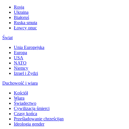
Rosja
Ukraina
Białoruś
Ruska smuta
Łowcy onuc
Świat
Unia Europejska
Europa
USA
NATO
Niemcy
Izrael i Żydzi
Duchowość i wiara
Kościół
Wiara
Świadectwo
Cywilizacja śmierci
Czasy końca
Prześladowanie chrześcijan
Ideologia gender