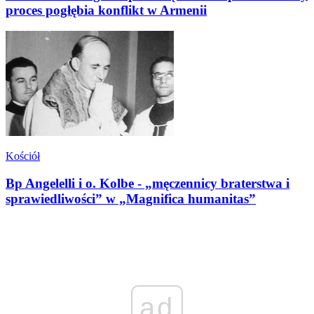
proces pogłębia konflikt w Armenii
Kościół
Bp Angelelli i o. Kolbe - „męczennicy braterstwa i
sprawiedliwości” w „Magnifica humanitas”
ad