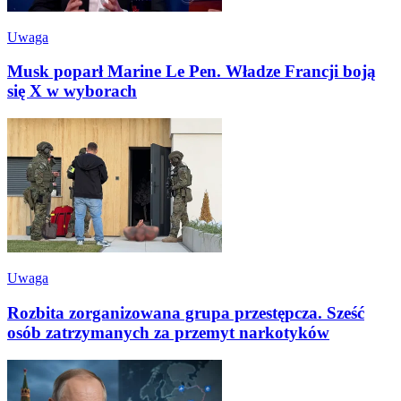
Uwaga
Musk poparł Marine Le Pen. Władze Francji boją
się X w wyborach
Uwaga
Rozbita zorganizowana grupa przestępcza. Sześć
osób zatrzymanych za przemyt narkotyków