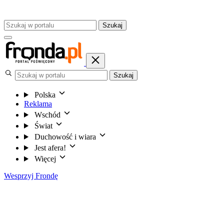
Szukaj
Szukaj
Polska
Reklama
Wschód
Świat
Duchowość i wiara
Jest afera!
Więcej
Wesprzyj Frondę