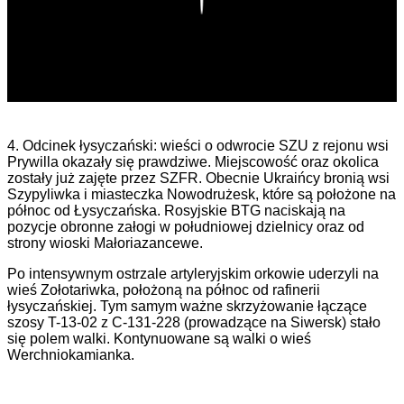
4. Odcinek łysyczański: wieści o odwrocie SZU z rejonu wsi
Prywilla okazały się prawdziwe. Miejscowość oraz okolica
zostały już zajęte przez SZFR. Obecnie Ukraińcy bronią wsi
Szypyliwka i miasteczka Nowodrużesk, które są położone na
północ od Łysyczańska. Rosyjskie BTG naciskają na
pozycje obronne załogi w południowej dzielnicy oraz od
strony wioski Małoriazancewe.
Po intensywnym ostrzale artyleryjskim orkowie uderzyli na
wieś Zołotariwka, położoną na północ od rafinerii
łysyczańskiej. Tym samym ważne skrzyżowanie łączące
szosy T-13-02 z C-131-228 (prowadzące na Siwersk) stało
się polem walki. Kontynuowane są walki o wieś
Werchniokamianka.