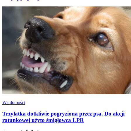
Wiadomości
Trzylatka dotkliwie pogryziona przez psa. Do akcji
ratunkowej użyto śmigłowca LPR