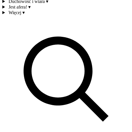
Duchowość i wiara
▾
Jest afera!
▾
Więcej
▾