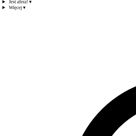
Jest afera!
▾
Więcej
▾