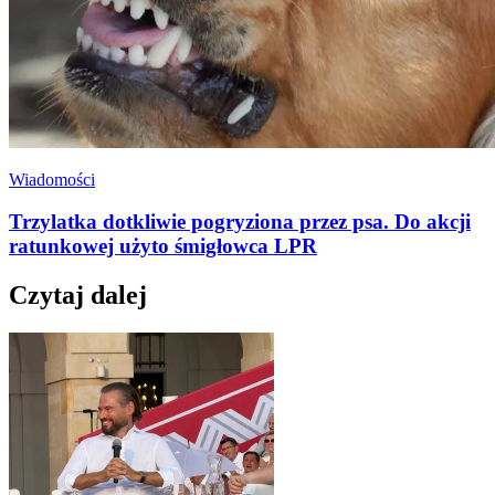
Wiadomości
Trzylatka dotkliwie pogryziona przez psa. Do akcji
ratunkowej użyto śmigłowca LPR
Czytaj dalej