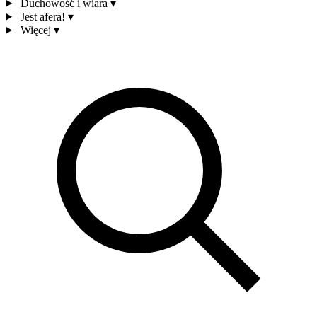
Duchowość i wiara
▾
Jest afera!
▾
Więcej
▾