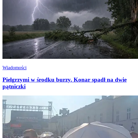
Wiadomości
Pielgrzymi w środku burzy. Konar spadł na dwie
pątniczki