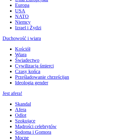
Europa
USA
NATO
Niemcy
Izrael i Żydzi
Duchowość i wiara
Kościół
Wiara
Świadectwo
Cywilizacja śmierci
Czasy końca
Prześladowanie chrześcijan
Ideologia gender
Jest afera!
Skandal
Afera
Odlot
Szokujące
Mądrości celebrytów
Sodoma i Gomora
Mocne