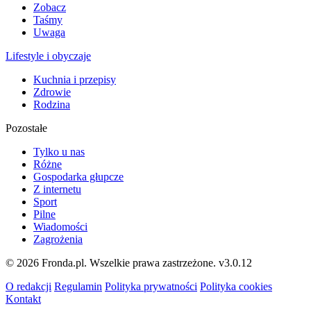
Zobacz
Taśmy
Uwaga
Lifestyle i obyczaje
Kuchnia i przepisy
Zdrowie
Rodzina
Pozostałe
Tylko u nas
Różne
Gospodarka głupcze
Z internetu
Sport
Pilne
Wiadomości
Zagrożenia
© 2026 Fronda.pl. Wszelkie prawa zastrzeżone.
v3.0.12
O redakcji
Regulamin
Polityka prywatności
Polityka cookies
Kontakt