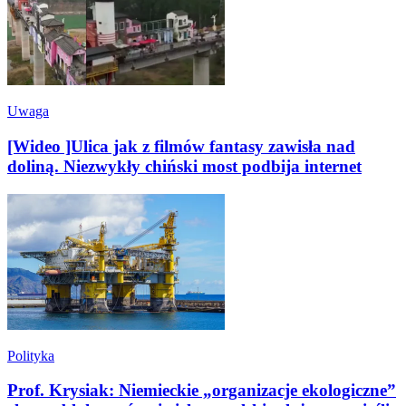
Uwaga
[Wideo ]Ulica jak z filmów fantasy zawisła nad
doliną. Niezwykły chiński most podbija internet
Polityka
Prof. Krysiak: Niemieckie „organizacje ekologiczne”