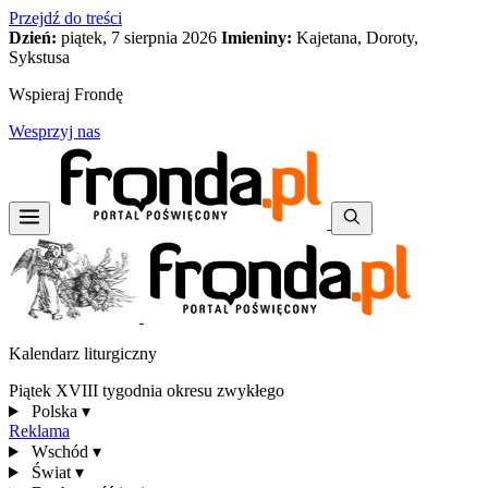
Przejdź do treści
Dzień:
piątek, 7 sierpnia 2026
Imieniny:
Kajetana, Doroty,
Sykstusa
Wspieraj Frondę
Wesprzyj nas
Kalendarz liturgiczny
Piątek XVIII tygodnia okresu zwykłego
Polska
▾
Reklama
Wschód
▾
Świat
▾