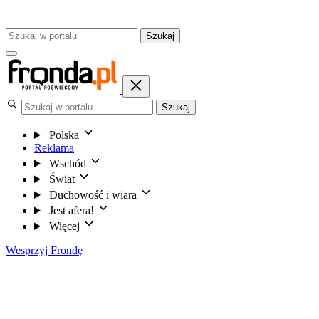
Szukaj
Szukaj
Polska
Reklama
Wschód
Świat
Duchowość i wiara
Jest afera!
Więcej
Wesprzyj Frondę