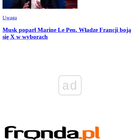
Uwaga
Musk poparł Marine Le Pen. Władze Francji boją
się X w wyborach
ad