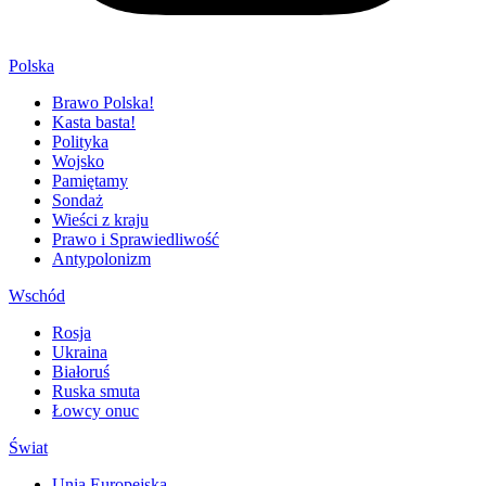
Polska
Brawo Polska!
Kasta basta!
Polityka
Wojsko
Pamiętamy
Sondaż
Wieści z kraju
Prawo i Sprawiedliwość
Antypolonizm
Wschód
Rosja
Ukraina
Białoruś
Ruska smuta
Łowcy onuc
Świat
Unia Europejska