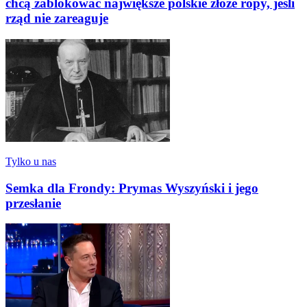
chcą zablokować największe polskie złoże ropy, jeśli
rząd nie zareaguje
Tylko u nas
Semka dla Frondy: Prymas Wyszyński i jego
przesłanie