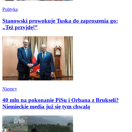
Polityka
Stanowski prowokuje Tuska do zaproszenia go:
„Też przyjdę!”
Niemcy
40 mln na pokonanie PiSu i Orbana z Brukseli?
Niemieckie media już się tym chwalą