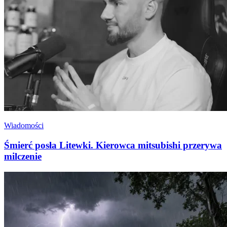
Wiadomości
Śmierć posła Litewki. Kierowca mitsubishi przerywa
milczenie