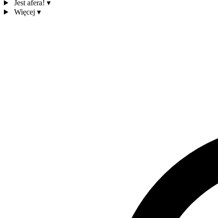
Jest afera!
▾
Więcej
▾