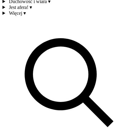
Duchowość i wiara
▾
Jest afera!
▾
Więcej
▾