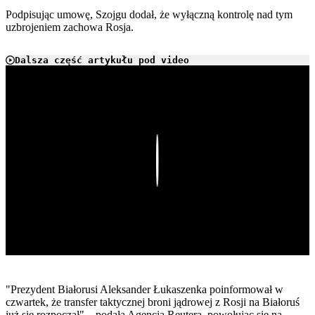
Podpisując umowę, Szojgu dodał, że wyłączną kontrolę nad tym
uzbrojeniem zachowa Rosja.
Dalsza część artykułu pod video
Play
"Prezydent Białorusi Aleksander Łukaszenka poinformował w
czwartek, że transfer taktycznej broni jądrowej z Rosji na Białoruś
już się rozpoczął" – podała Agencja Reutera, powołując się na