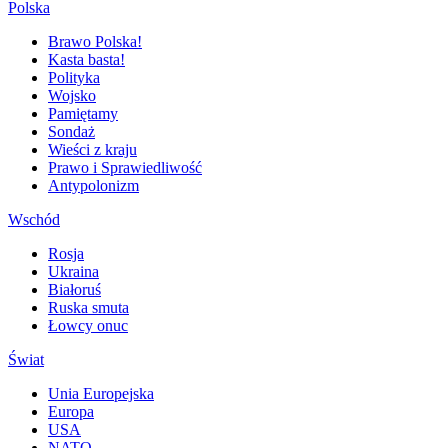
Polska
Brawo Polska!
Kasta basta!
Polityka
Wojsko
Pamiętamy
Sondaż
Wieści z kraju
Prawo i Sprawiedliwość
Antypolonizm
Wschód
Rosja
Ukraina
Białoruś
Ruska smuta
Łowcy onuc
Świat
Unia Europejska
Europa
USA
NATO