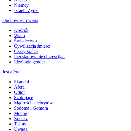
Niemcy
Izrael i Żydzi
Duchowość i wiara
Kościół
Wiara
Świadectwo
Cywilizacja śmierci
Czasy końca
Prześladowanie chrześcijan
Ideologia gender
Jest afera!
Skandal
Afera
Odlot
Szokujące
Mądrości celebrytów
Sodoma i Gomora
Mocne
Zobacz
Taśmy
Uwaga