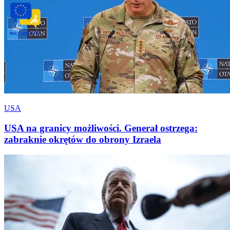
USA
USA na granicy możliwości. Generał ostrzega:
zabraknie okrętów do obrony Izraela