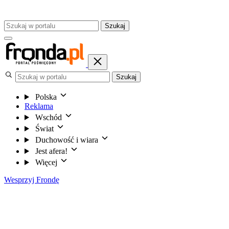
Szukaj
Szukaj
Polska
Reklama
Wschód
Świat
Duchowość i wiara
Jest afera!
Więcej
Wesprzyj Frondę