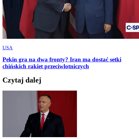
USA
Pekin gra na dwa fronty? Iran ma dostać setki
chińskich rakiet przeciwlotniczych
Czytaj dalej