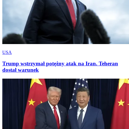
USA
Trump wstrzymał potężny atak na Iran. Teheran
dostał warunek