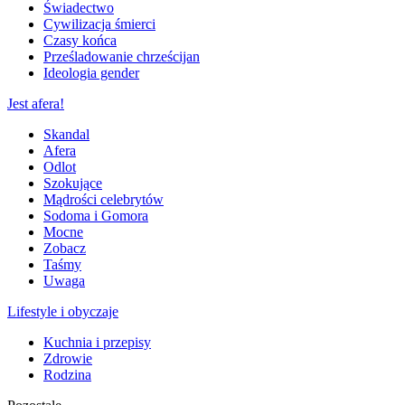
Świadectwo
Cywilizacja śmierci
Czasy końca
Prześladowanie chrześcijan
Ideologia gender
Jest afera!
Skandal
Afera
Odlot
Szokujące
Mądrości celebrytów
Sodoma i Gomora
Mocne
Zobacz
Taśmy
Uwaga
Lifestyle i obyczaje
Kuchnia i przepisy
Zdrowie
Rodzina