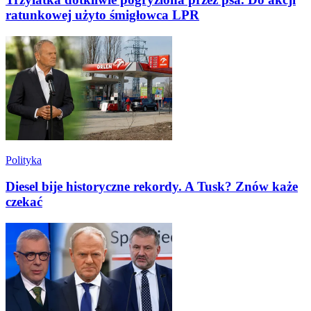
ratunkowej użyto śmigłowca LPR
Polityka
Diesel bije historyczne rekordy. A Tusk? Znów każe
czekać