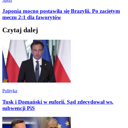
Sport
Japonia mocno postawiła się Brazylii. Po zaciętym
meczu 2:1 dla faworytów
Czytaj dalej
Polityka
Tusk i Domański w euforii. Sąd zdecydował ws.
subwencji PiS