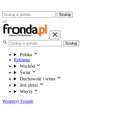
Szukaj
Szukaj
Polska
Reklama
Wschód
Świat
Duchowość i wiara
Jest afera!
Więcej
Wesprzyj Frondę