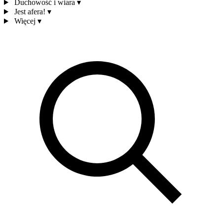
Duchowość i wiara
▾
Jest afera!
▾
Więcej
▾