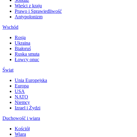
Sondaż
Wieści z kraju
Prawo i Sprawiedliwość
Antypolonizm
Wschód
Rosja
Ukraina
Białoruś
Ruska smuta
Łowcy onuc
Świat
Unia Europejska
Europa
USA
NATO
Niemcy
Izrael i Żydzi
Duchowość i wiara
Kościół
Wiara