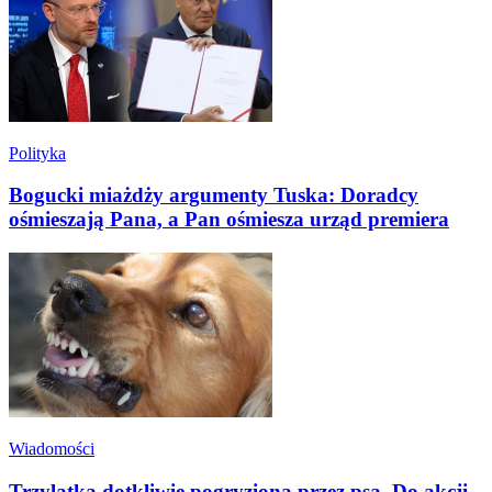
Polityka
Bogucki miażdży argumenty Tuska: Doradcy
ośmieszają Pana, a Pan ośmiesza urząd premiera
Wiadomości
Trzylatka dotkliwie pogryziona przez psa. Do akcji