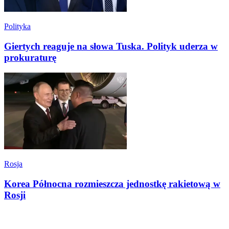
Polityka
Giertych reaguje na słowa Tuska. Polityk uderza w
prokuraturę
Rosja
Korea Północna rozmieszcza jednostkę rakietową w
Rosji