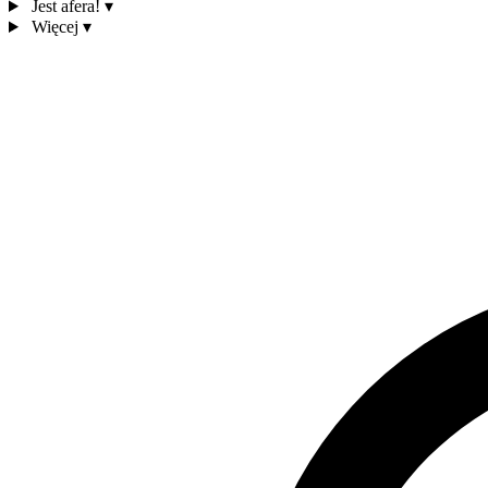
Jest afera!
▾
Więcej
▾