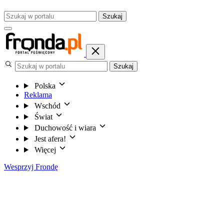
Szukaj
Szukaj
Polska
Reklama
Wschód
Świat
Duchowość i wiara
Jest afera!
Więcej
Wesprzyj Frondę