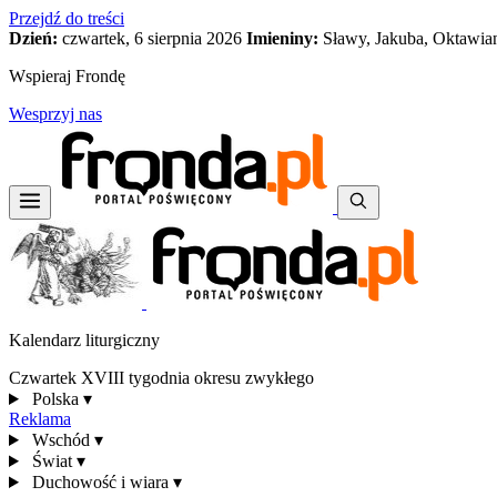
Przejdź do treści
Dzień:
czwartek, 6 sierpnia 2026
Imieniny:
Sławy, Jakuba, Oktawia
Wspieraj Frondę
Wesprzyj nas
Kalendarz liturgiczny
Czwartek XVIII tygodnia okresu zwykłego
Polska
▾
Reklama
Wschód
▾
Świat
▾
Duchowość i wiara
▾