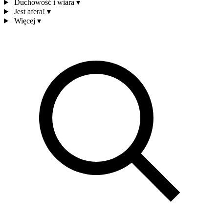
Duchowość i wiara
▾
Jest afera!
▾
Więcej
▾