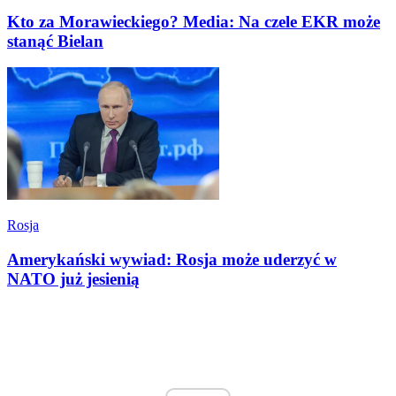
Kto za Morawieckiego? Media: Na czele EKR może
stanąć Bielan
Rosja
Amerykański wywiad: Rosja może uderzyć w
NATO już jesienią