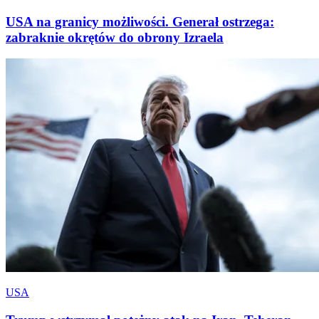
USA na granicy możliwości. Generał ostrzega:
zabraknie okrętów do obrony Izraela
USA