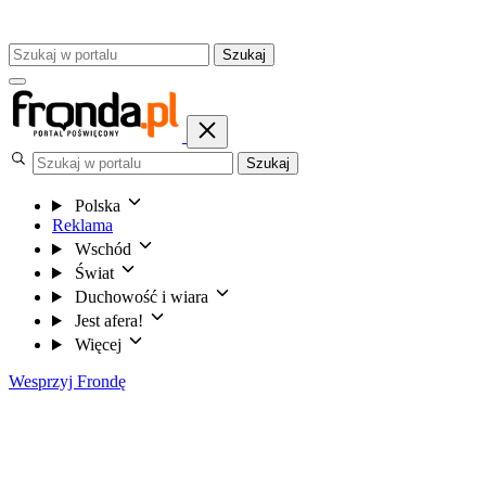
Szukaj
Szukaj
Polska
Reklama
Wschód
Świat
Duchowość i wiara
Jest afera!
Więcej
Wesprzyj Frondę