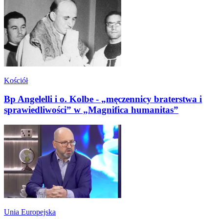
Kościół
Bp Angelelli i o. Kolbe - „męczennicy braterstwa i
sprawiedliwości” w „Magnifica humanitas”
Unia Europejska