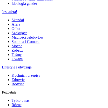
Ideologia gender
Jest afera!
Skandal
Afera
Odlot
Szokujące
Mądrości celebrytów
Sodoma i Gomora
Mocne
Zobacz
Taśmy
Uwaga
Lifestyle i obyczaje
Kuchnia i przepisy
Zdrowie
Rodzina
Pozostałe
Tylko u nas
Różne