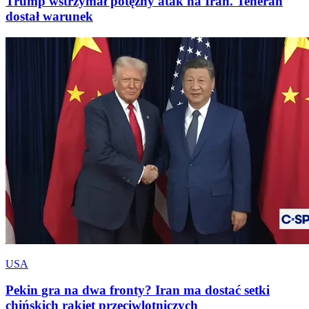
Trump wstrzymał potężny atak na Iran. Teheran
dostał warunek
USA
Pekin gra na dwa fronty? Iran ma dostać setki
chińskich rakiet przeciwlotniczych