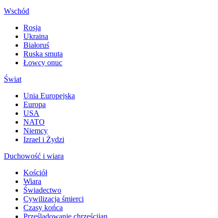
Wschód
Rosja
Ukraina
Białoruś
Ruska smuta
Łowcy onuc
Świat
Unia Europejska
Europa
USA
NATO
Niemcy
Izrael i Żydzi
Duchowość i wiara
Kościół
Wiara
Świadectwo
Cywilizacja śmierci
Czasy końca
Prześladowanie chrześcijan