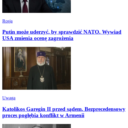
Rosja
Putin może uderzyć, by sprawdzić NATO. Wywiad
USA zmienia ocenę zagrożenia
Uwaga
Katolikos Garegin II przed sądem. Bezprecedensowy
proces pogłębia konflikt w Armenii