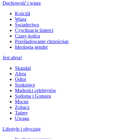
Duchowość i wiara
Kościół
Wiara
Świadectwo
Cywilizacja śmierci
Czasy końca
Prześladowanie chrześcijan
Ideologia gender
Jest afera!
Skandal
Afera
Odlot
Szokujące
Mądrości celebrytów
Sodoma i Gomora
Mocne
Zobacz
Taśmy
Uwaga
Lifestyle i obyczaje