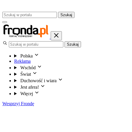
Szukaj
Szukaj
Polska
Reklama
Wschód
Świat
Duchowość i wiara
Jest afera!
Więcej
Wesprzyj Frondę