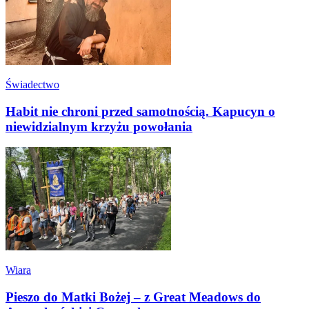
Świadectwo
Habit nie chroni przed samotnością. Kapucyn o
niewidzialnym krzyżu powołania
Wiara
Pieszo do Matki Bożej – z Great Meadows do