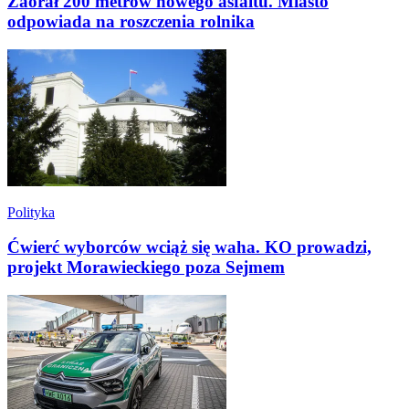
Zaorał 200 metrów nowego asfaltu. Miasto
odpowiada na roszczenia rolnika
Polityka
Ćwierć wyborców wciąż się waha. KO prowadzi,
projekt Morawieckiego poza Sejmem