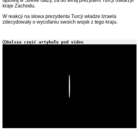
lądową w Strefie Gazy, za do winą prezydent Turcji oskarżył
kraje Zachodu.
W reakcji na słowa prezydenta Turcji władze Izraela
zdecydowały o wycofaniu swoich wojsk z tego kraju.
Dalsza część artykułu pod video
Play