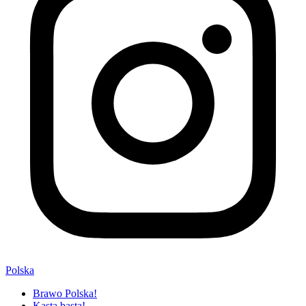
Polska
Brawo Polska!
Kasta basta!