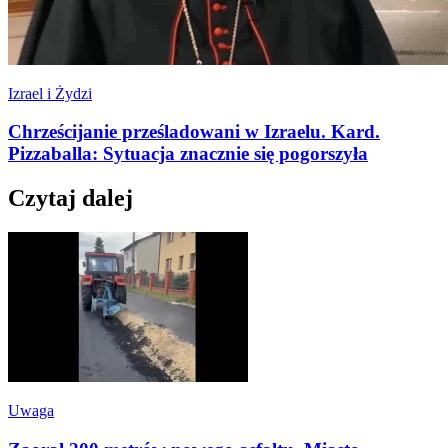
Izrael i Żydzi
Chrześcijanie prześladowani w Izraelu. Kard.
Pizzaballa: Sytuacja znacznie się pogorszyła
Czytaj dalej
Uwaga