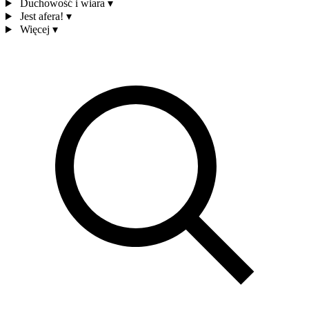
Duchowość i wiara
▾
Jest afera!
▾
Więcej
▾