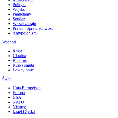
Polityka
Wojsko
Pamiętamy
Sondaż
Wieści z kraju
Prawo i Sprawiedliwość
Antypolonizm
Wschód
Rosja
Ukraina
Białoruś
Ruska smuta
Łowcy onuc
Świat
Unia Europejska
Europa
USA
NATO
Niemcy
Izrael i Żydzi