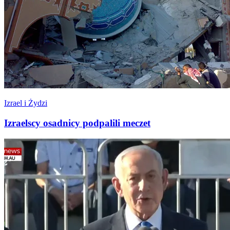
Izrael i Żydzi
Izraelscy osadnicy podpalili meczet