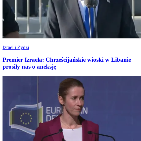
Izrael i Żydzi
Premier Izraela: Chrześcijańskie wioski w Libanie
prosiły nas o aneksję