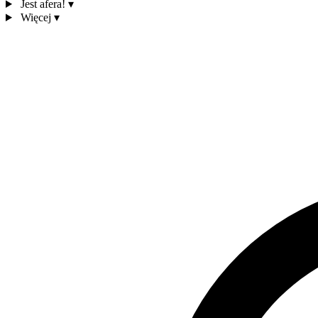
Jest afera!
▾
Więcej
▾