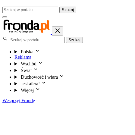
Szukaj
Szukaj
Polska
Reklama
Wschód
Świat
Duchowość i wiara
Jest afera!
Więcej
Wesprzyj Frondę