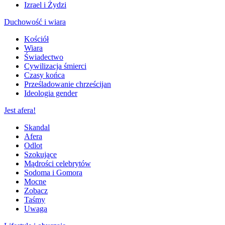
Izrael i Żydzi
Duchowość i wiara
Kościół
Wiara
Świadectwo
Cywilizacja śmierci
Czasy końca
Prześladowanie chrześcijan
Ideologia gender
Jest afera!
Skandal
Afera
Odlot
Szokujące
Mądrości celebrytów
Sodoma i Gomora
Mocne
Zobacz
Taśmy
Uwaga