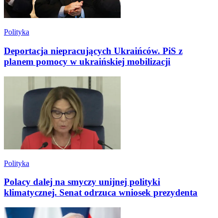
Polityka
Deportacja niepracujących Ukraińców. PiS z
planem pomocy w ukraińskiej mobilizacji
Polityka
Polacy dalej na smyczy unijnej polityki
klimatycznej. Senat odrzuca wniosek prezydenta