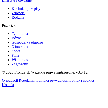
Lifestyle i obyczaje
Kuchnia i przepisy
Zdrowie
Rodzina
Pozostałe
Tylko u nas
Różne
Gospodarka głupcze
Z internetu
Sport
Pilne
Wiadomości
Zagrożenia
© 2026 Fronda.pl. Wszelkie prawa zastrzeżone.
v3.0.12
O redakcji
Regulamin
Polityka prywatności
Polityka cookies
Kontakt