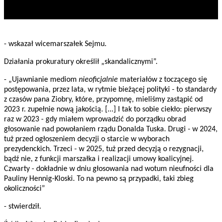
- wskazał wicemarszałek Sejmu.
Działania prokuratury określił „skandalicznymi”.
- „Ujawnianie mediom
nieoficjalnie
materiałów z toczącego się
postępowania, przez lata, w rytmie bieżącej polityki - to standardy
z czasów pana Ziobry, które, przypomnę, mieliśmy zastąpić od
2023 r. zupełnie nową jakością. [...] I tak to sobie ciekło: pierwszy
raz w 2023 - gdy miałem wprowadzić do porządku obrad
głosowanie nad powołaniem rządu Donalda Tuska. Drugi - w 2024,
tuż przed ogłoszeniem decyzji o starcie w wyborach
prezydenckich. Trzeci - w 2025, tuż przed decyzją o rezygnacji,
bądź nie, z funkcji marszałka i realizacji umowy koalicyjnej.
Czwarty - dokładnie w dniu głosowania nad wotum nieufności dla
Pauliny Hennig-Kloski. To na pewno są przypadki, taki zbieg
okoliczności”
- stwierdził.