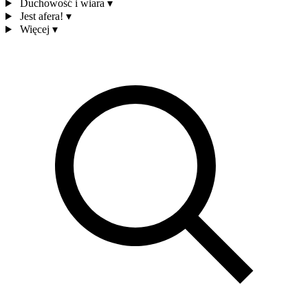
Duchowość i wiara
▾
Jest afera!
▾
Więcej
▾