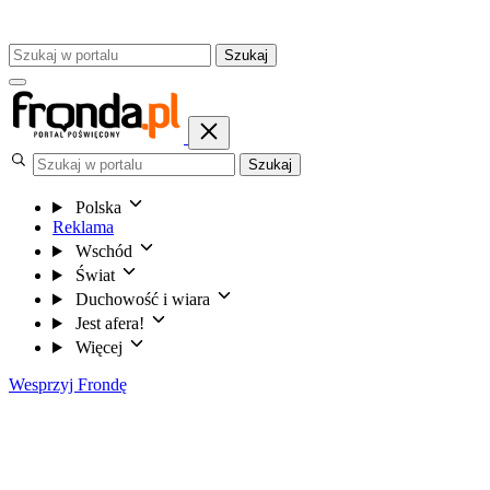
Szukaj
Szukaj
Polska
Reklama
Wschód
Świat
Duchowość i wiara
Jest afera!
Więcej
Wesprzyj Frondę