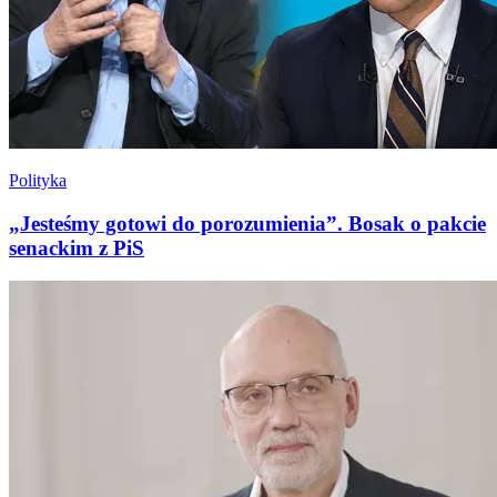
Polityka
„Jesteśmy gotowi do porozumienia”. Bosak o pakcie
senackim z PiS