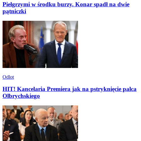
Pielgrzymi w środku burzy. Konar spadł na dwie
pątniczki
Odlot
HIT! Kancelaria Premiera jak na pstryknięcie palca
Olbrychskiego