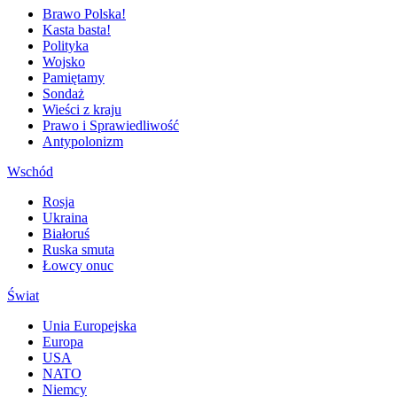
Brawo Polska!
Kasta basta!
Polityka
Wojsko
Pamiętamy
Sondaż
Wieści z kraju
Prawo i Sprawiedliwość
Antypolonizm
Wschód
Rosja
Ukraina
Białoruś
Ruska smuta
Łowcy onuc
Świat
Unia Europejska
Europa
USA
NATO
Niemcy