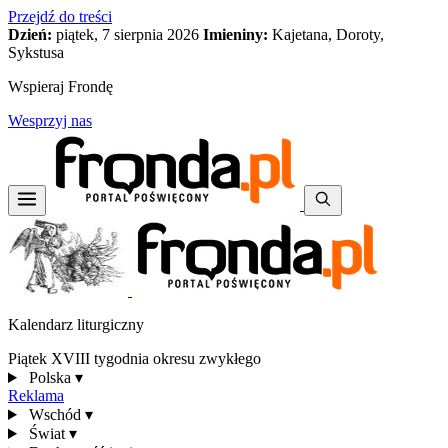
Przejdź do treści
Dzień:
piątek, 7 sierpnia 2026
Imieniny:
Kajetana, Doroty,
Sykstusa
Wspieraj Frondę
Wesprzyj nas
Kalendarz liturgiczny
Piątek XVIII tygodnia okresu zwykłego
Polska
▾
Reklama
Wschód
▾
Świat
▾