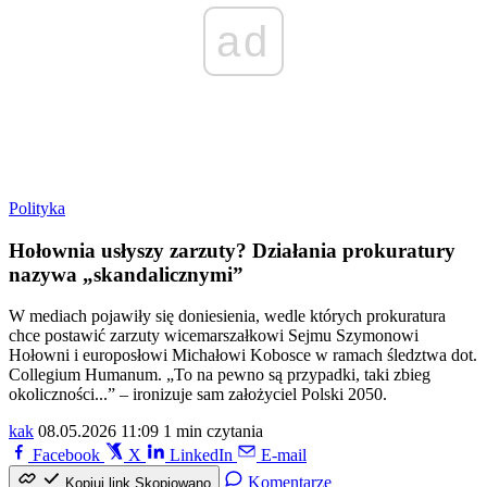
ad
Polityka
Hołownia usłyszy zarzuty? Działania prokuratury
nazywa „skandalicznymi”
W mediach pojawiły się doniesienia, wedle których prokuratura
chce postawić zarzuty wicemarszałkowi Sejmu Szymonowi
Hołowni i europosłowi Michałowi Kobosce w ramach śledztwa dot.
Collegium Humanum. „To na pewno są przypadki, taki zbieg
okoliczności...” – ironizuje sam założyciel Polski 2050.
kak
08.05.2026 11:09
1 min czytania
Facebook
X
LinkedIn
E-mail
Komentarze
Kopiuj link
Skopiowano