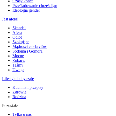
Czasy końca
Prześladowanie chrześcijan
Ideologia gender
Jest afera!
Skandal
Afera
Odlot
Szokujące
Mądrości celebrytów
Sodoma i Gomora
Mocne
Zobacz
Taśmy
Uwaga
Lifestyle i obyczaje
Kuchnia i przepisy
Zdrowie
Rodzina
Pozostałe
Tylko u nas