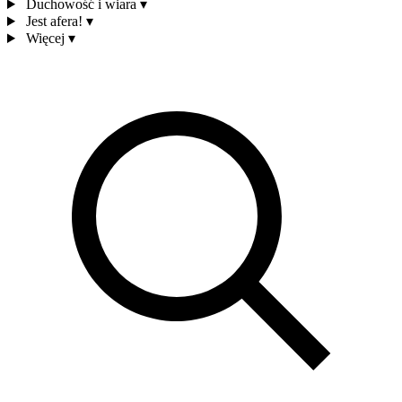
Duchowość i wiara
▾
Jest afera!
▾
Więcej
▾