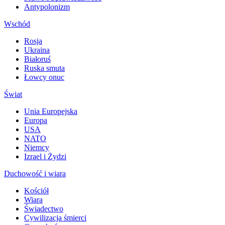
Antypolonizm
Wschód
Rosja
Ukraina
Białoruś
Ruska smuta
Łowcy onuc
Świat
Unia Europejska
Europa
USA
NATO
Niemcy
Izrael i Żydzi
Duchowość i wiara
Kościół
Wiara
Świadectwo
Cywilizacja śmierci