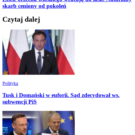
skarb ceniony od pokoleń
Czytaj dalej
Polityka
Tusk i Domański w euforii. Sąd zdecydował ws.
subwencji PiS