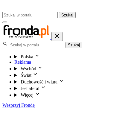
Szukaj
Szukaj
Polska
Reklama
Wschód
Świat
Duchowość i wiara
Jest afera!
Więcej
Wesprzyj Frondę