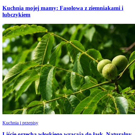
Kuchnia mojej mamy: Fasolowa z ziemniakami i
lubczykiem
Kuchnia i przepisy
Liście orzecha włoskiego wracają do łask. Naturalny