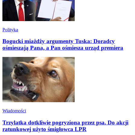
Polityka
Bogucki miażdży argumenty Tuska: Doradcy
ośmieszają Pana, a Pan ośmiesza urząd premiera
Wiadomości
Trzylatka dotkliwie pogryziona przez psa. Do akcji
ratunkowej użyto śmigłowca LPR