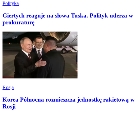
Polityka
Giertych reaguje na słowa Tuska. Polityk uderza w
prokuraturę
Rosja
Korea Północna rozmieszcza jednostkę rakietową w
Rosji