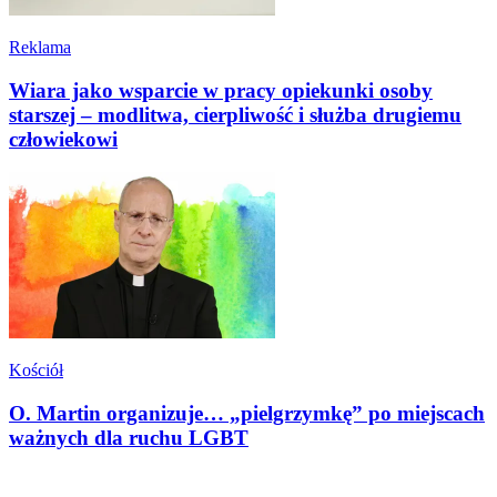
Reklama
Wiara jako wsparcie w pracy opiekunki osoby
starszej – modlitwa, cierpliwość i służba drugiemu
człowiekowi
Kościół
O. Martin organizuje… „pielgrzymkę” po miejscach
ważnych dla ruchu LGBT