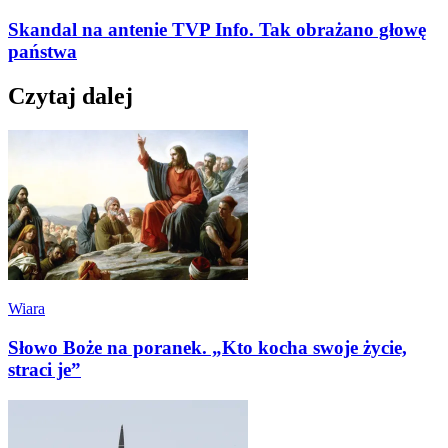
Skandal na antenie TVP Info. Tak obrażano głowę
państwa
Czytaj dalej
Wiara
Słowo Boże na poranek. „Kto kocha swoje życie,
straci je”