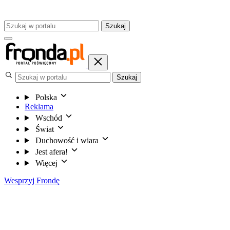
Szukaj
Szukaj
Polska
Reklama
Wschód
Świat
Duchowość i wiara
Jest afera!
Więcej
Wesprzyj Frondę