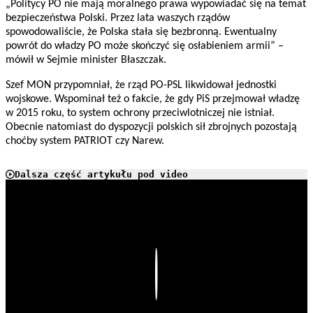
„
Politycy PO nie mają moralnego prawa wypowiadać się na temat
bezpieczeństwa Polski. Przez lata waszych rządów
spowodowaliście, że Polska stała się bezbronną. Ewentualny
powrót do władzy PO może skończyć się osłabieniem armii” –
mówił w Sejmie minister Błaszczak.
Szef MON przypomniał, że
rząd PO-PSL likwidował jednostki
wojskowe. Wspominał też o fakcie, że gdy PiS przejmował władzę
w 2015 roku, to system ochrony przeciwlotniczej nie istniał.
Obecnie natomiast do dyspozycji polskich sił zbrojnych pozostają
choćby system PATRIOT czy Narew.
Dalsza część artykułu pod video
Play