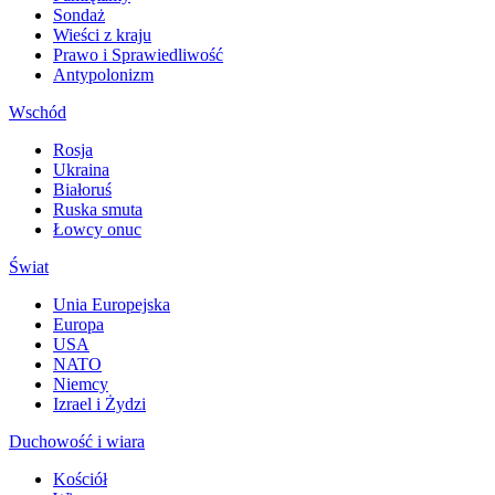
Sondaż
Wieści z kraju
Prawo i Sprawiedliwość
Antypolonizm
Wschód
Rosja
Ukraina
Białoruś
Ruska smuta
Łowcy onuc
Świat
Unia Europejska
Europa
USA
NATO
Niemcy
Izrael i Żydzi
Duchowość i wiara
Kościół