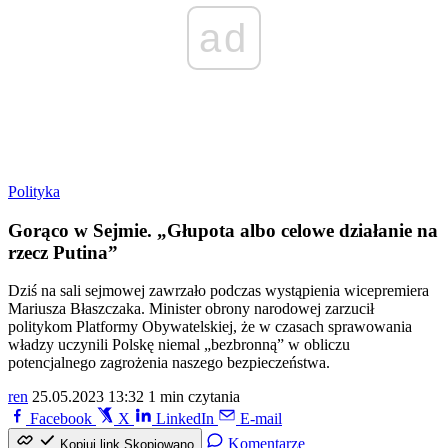
ad
Polityka
Gorąco w Sejmie. „Głupota albo celowe działanie na
rzecz Putina”
Dziś na sali sejmowej zawrzało podczas wystąpienia wicepremiera
Mariusza Błaszczaka. Minister obrony narodowej zarzucił
politykom Platformy Obywatelskiej, że w czasach sprawowania
władzy uczynili Polskę niemal „bezbronną” w obliczu
potencjalnego zagrożenia naszego bezpieczeństwa.
ren
25.05.2023 13:32
1 min czytania
Facebook
X
LinkedIn
E-mail
Komentarze
Kopiuj link
Skopiowano