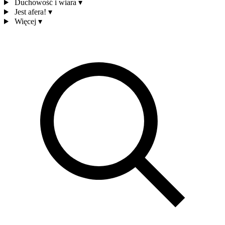
Duchowość i wiara
▾
Jest afera!
▾
Więcej
▾