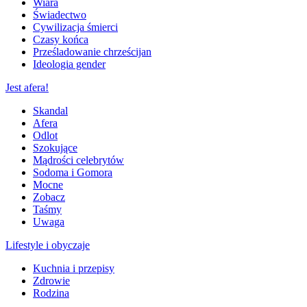
Wiara
Świadectwo
Cywilizacja śmierci
Czasy końca
Prześladowanie chrześcijan
Ideologia gender
Jest afera!
Skandal
Afera
Odlot
Szokujące
Mądrości celebrytów
Sodoma i Gomora
Mocne
Zobacz
Taśmy
Uwaga
Lifestyle i obyczaje
Kuchnia i przepisy
Zdrowie
Rodzina