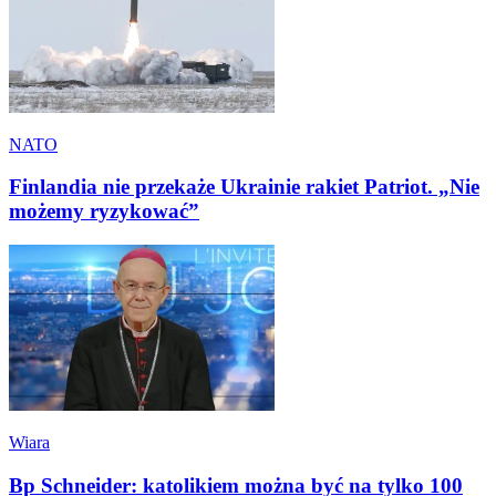
NATO
Finlandia nie przekaże Ukrainie rakiet Patriot. „Nie
możemy ryzykować”
Wiara
Bp Schneider: katolikiem można być na tylko 100