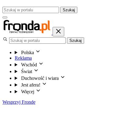
Szukaj
Szukaj
Polska
Reklama
Wschód
Świat
Duchowość i wiara
Jest afera!
Więcej
Wesprzyj Frondę