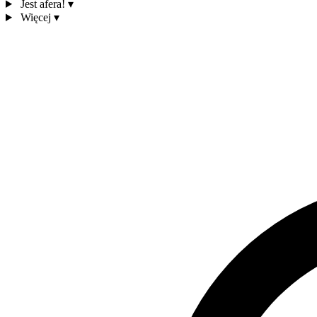
Jest afera!
▾
Więcej
▾