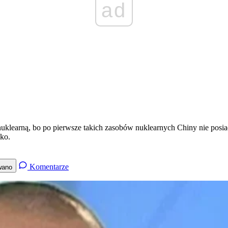
ad
nuklearną, bo po pierwsze takich zasobów nuklearnych Chiny nie posiad
ko.
Komentarze
wano