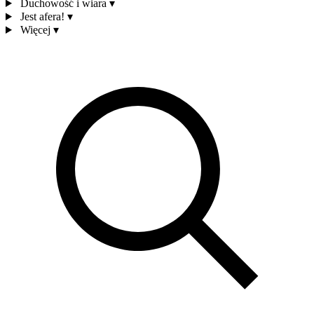
Duchowość i wiara
▾
Jest afera!
▾
Więcej
▾