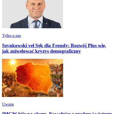
Tylko u nas
Szynkowski vel Sęk dla Frondy: Rozwój Plus wie,
jak zniwelować kryzys demograficzny
Uwaga
IMGW bije na alarm. Nawałnice z gradem i wiatrem