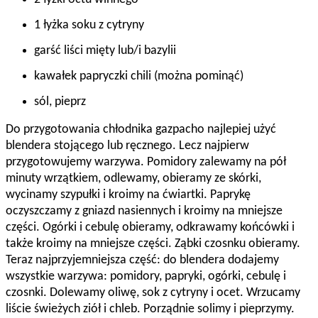
1 łyżka soku z cytryny
garść liści mięty lub/i bazylii
kawałek papryczki chili (można pominąć)
sól, pieprz
Do przygotowania chłodnika gazpacho najlepiej użyć
blendera stojącego lub ręcznego. Lecz najpierw
przygotowujemy warzywa. Pomidory zalewamy na pół
minuty wrzątkiem, odlewamy, obieramy ze skórki,
wycinamy szypułki i kroimy na ćwiartki. Paprykę
oczyszczamy z gniazd nasiennych i kroimy na mniejsze
części. Ogórki i cebulę obieramy, odkrawamy końcówki i
także kroimy na mniejsze części. Ząbki czosnku obieramy.
Teraz najprzyjemniejsza część: do blendera dodajemy
wszystkie warzywa: pomidory, papryki, ogórki, cebulę i
czosnki. Dolewamy oliwę, sok z cytryny i ocet. Wrzucamy
liście świeżych ziół i chleb. Porządnie solimy i pieprzymy.