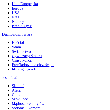
Unia Europejska
Europa
USA
NATO
Niemcy
Izrael i Żydzi
Duchowość i wiara
Kościół
Wiara
Świadectwo
Cywilizacja śmierci
Czasy końca
Prześladowanie chrześcijan
Ideologia gender
Jest afera!
Skandal
Afera
Odlot
Szokujące
Mądrości celebrytów
Sodoma i Gomora