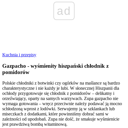
ad
Kuchnia i przepisy
Gazpacho - wyśmienity hiszpański chłodnik z
pomidorów
Polskie chłodniki z botwinki czy ogórków na maślance są bardzo
charakterystyczne i nie każdy je lubi. W słonecznej Hiszpanii dla
ochłody przygotowuje się chłodnik z pomidorów – delikatny i
orzeźwiający, oparty na samych warzywach. Zupa gazpacho nie
wymaga gotowania – wręcz przeciwnie należy podawać ją mocno
schłodzoną wprost z lodówki. Serwujemy ją w szklankach lub
miseczkach z dodatkami, które powinniśmy dobrać sami w
zależności od upodobań. Zupa nie dość, że smakuje wyśmienicie
jest prawdziwą bombą witaminową.