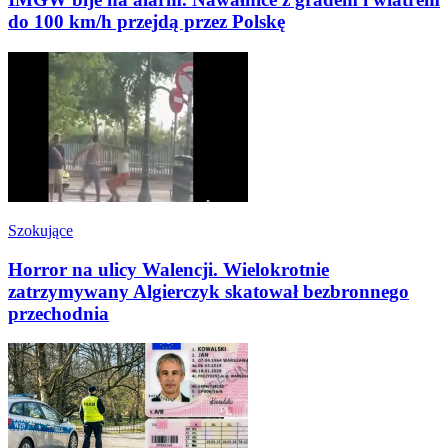
do 100 km/h przejdą przez Polskę
Szokujące
Horror na ulicy Walencji. Wielokrotnie
zatrzymywany Algierczyk skatował bezbronnego
przechodnia