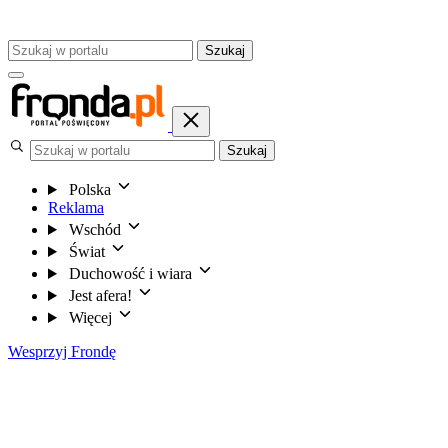
Szukaj
Szukaj
Polska
Reklama
Wschód
Świat
Duchowość i wiara
Jest afera!
Więcej
Wesprzyj Frondę