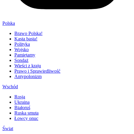
Polska
Brawo Polska!
Kasta basta!
Polityka
Wojsko
Pamiętamy
Sondaż
Wieści z kraju
Prawo i Sprawiedliwość
Antypolonizm
Wschód
Rosja
Ukraina
Białoruś
Ruska smuta
Łowcy onuc
Świat