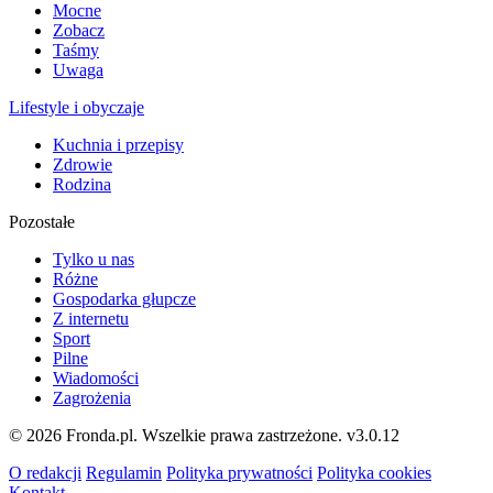
Mocne
Zobacz
Taśmy
Uwaga
Lifestyle i obyczaje
Kuchnia i przepisy
Zdrowie
Rodzina
Pozostałe
Tylko u nas
Różne
Gospodarka głupcze
Z internetu
Sport
Pilne
Wiadomości
Zagrożenia
© 2026 Fronda.pl. Wszelkie prawa zastrzeżone.
v3.0.12
O redakcji
Regulamin
Polityka prywatności
Polityka cookies
Kontakt