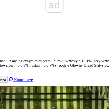
ad
naniu z analogicznym miesiącem ub. roku wzrosły o 16,1% (przy wzro
towarów – o 0,8% i usług – o 0,7%) - podaje Główny Urząd Statystyc
Komentarze
wano