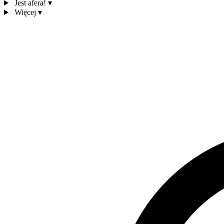
Jest afera!
▾
Więcej
▾