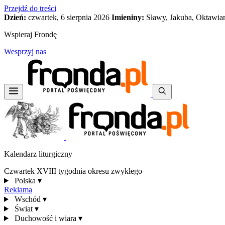
Przejdź do treści
Dzień:
czwartek, 6 sierpnia 2026
Imieniny:
Sławy, Jakuba, Oktawia
Wspieraj Frondę
Wesprzyj nas
Kalendarz liturgiczny
Czwartek XVIII tygodnia okresu zwykłego
Polska
▾
Reklama
Wschód
▾
Świat
▾
Duchowość i wiara
▾