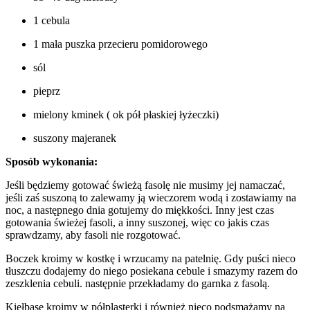
1 cebula
1 mała puszka przecieru pomidorowego
sól
pieprz
mielony kminek ( ok pół płaskiej łyżeczki)
suszony majeranek
Sposób wykonania:
Jeśli będziemy gotować świeżą fasolę nie musimy jej namaczać,
jeśli zaś suszoną to zalewamy ją wieczorem wodą i zostawiamy na
noc, a następnego dnia gotujemy do miękkości. Inny jest czas
gotowania świeżej fasoli, a inny suszonej, więc co jakis czas
sprawdzamy, aby fasoli nie rozgotować.
Boczek kroimy w kostkę i wrzucamy na patelnię. Gdy puści nieco
tłuszczu dodajemy do niego posiekana cebule i smazymy razem do
zeszklenia cebuli. następnie przekładamy do garnka z fasolą.
Kiełbasę kroimy w półplasterki i również nieco podsmażamy na