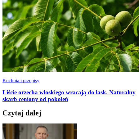
Kuchnia i przepisy
Liście orzecha włoskiego wracają do łask. Naturalny
skarb ceniony od pokoleń
Czytaj dalej