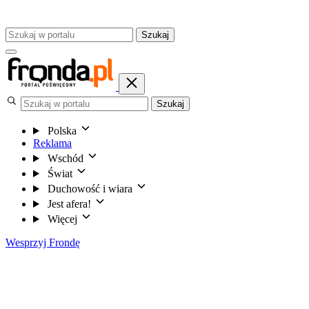
Szukaj
Szukaj
Polska
Reklama
Wschód
Świat
Duchowość i wiara
Jest afera!
Więcej
Wesprzyj Frondę