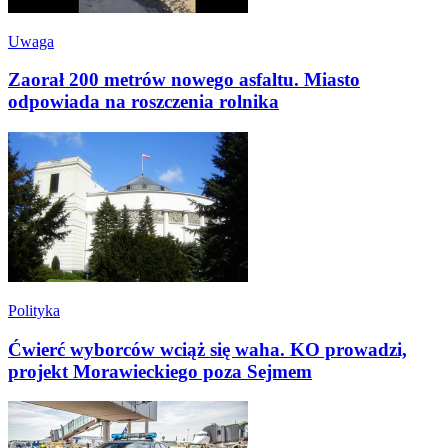
Uwaga
Zaorał 200 metrów nowego asfaltu. Miasto
odpowiada na roszczenia rolnika
Polityka
Ćwierć wyborców wciąż się waha. KO prowadzi,
projekt Morawieckiego poza Sejmem