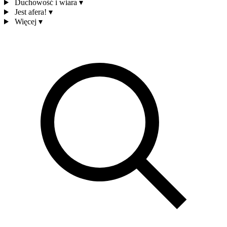
Duchowość i wiara
▾
Jest afera!
▾
Więcej
▾