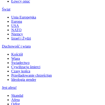
Łowcy onuc
Świat
Unia Europejska
Europa
USA
NATO
Niemcy
Izrael i Żydzi
Duchowość i wiara
Kościół
Wiara
Świadectwo
Cywilizacja śmierci
Czasy końca
Prześladowanie chrześcijan
Ideologia gender
Jest afera!
Skandal
Afera
Odlot