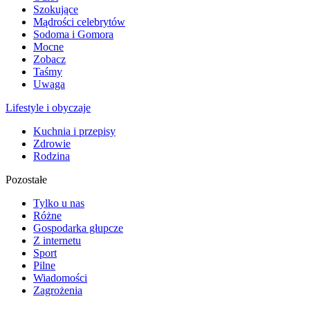
Szokujące
Mądrości celebrytów
Sodoma i Gomora
Mocne
Zobacz
Taśmy
Uwaga
Lifestyle i obyczaje
Kuchnia i przepisy
Zdrowie
Rodzina
Pozostałe
Tylko u nas
Różne
Gospodarka głupcze
Z internetu
Sport
Pilne
Wiadomości
Zagrożenia