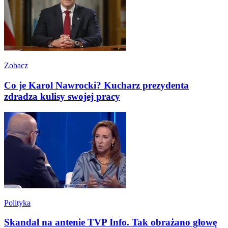
Zobacz
Co je Karol Nawrocki? Kucharz prezydenta
zdradza kulisy swojej pracy
Polityka
Skandal na antenie TVP Info. Tak obrażano głowę