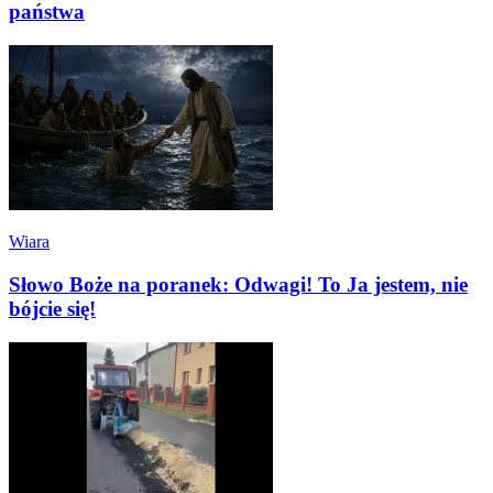
państwa
Wiara
Słowo Boże na poranek: Odwagi! To Ja jestem, nie
bójcie się!