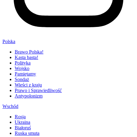
Polska
Brawo Polska!
Kasta basta!
Polityka
Wojsko
Pamiętamy
Sondaż
Wieści z kraju
Prawo i Sprawiedliwość
Antypolonizm
Wschód
Rosja
Ukraina
Białoruś
Ruska smuta