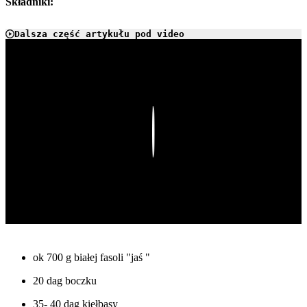
Składniki:
Dalsza część artykułu pod video
Play
ok 700 g białej fasoli "jaś "
20 dag boczku
35- 40 dag kiełbasy