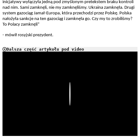
inicjatywy wyłączyła jedną pod zmyślonym pretekstem braku kontroli
nad nim. Sami zamknęli, nie my zamknęliśmy. Ukraina zamknęła. Drugi
system gazociąg Jamał-Europa, która przechodzi przez Polskę. Polska
nałożyła sankcje na ten gazociąg i zamknęła go. Czy my to zrobiliśmy?
To Polacy zamknęli”
- mówił rosyjski prezydent.
Dalsza część artykułu pod video
Play