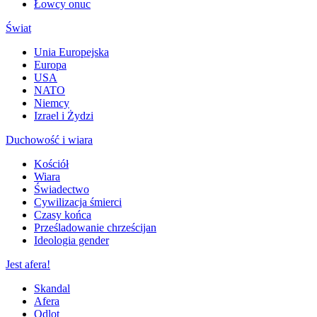
Łowcy onuc
Świat
Unia Europejska
Europa
USA
NATO
Niemcy
Izrael i Żydzi
Duchowość i wiara
Kościół
Wiara
Świadectwo
Cywilizacja śmierci
Czasy końca
Prześladowanie chrześcijan
Ideologia gender
Jest afera!
Skandal
Afera
Odlot