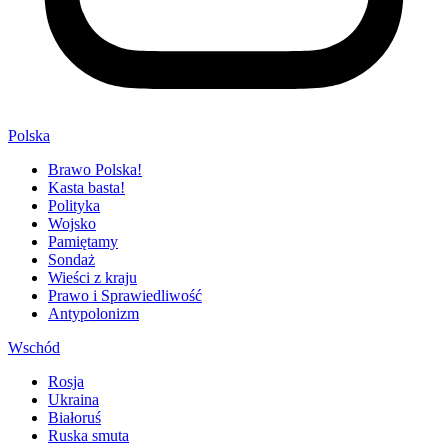
Polska
Brawo Polska!
Kasta basta!
Polityka
Wojsko
Pamiętamy
Sondaż
Wieści z kraju
Prawo i Sprawiedliwość
Antypolonizm
Wschód
Rosja
Ukraina
Białoruś
Ruska smuta