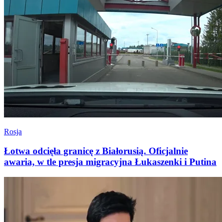
Rosja
Łotwa odcięła granicę z Białorusią. Oficjalnie
awaria, w tle presja migracyjna Łukaszenki i Putina