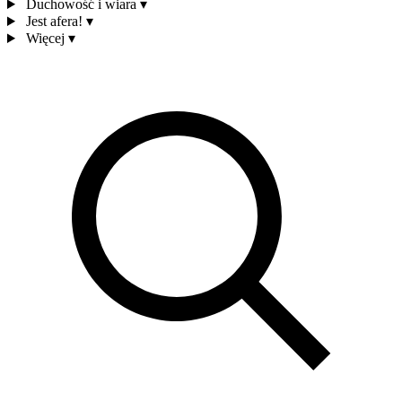
Duchowość i wiara
▾
Jest afera!
▾
Więcej
▾