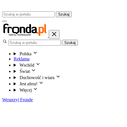
Szukaj
Szukaj
Polska
Reklama
Wschód
Świat
Duchowość i wiara
Jest afera!
Więcej
Wesprzyj Frondę