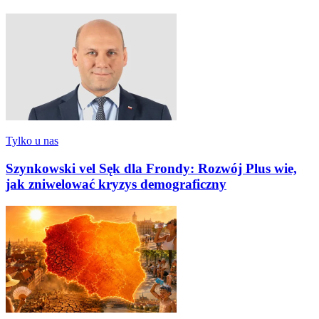
Tylko u nas
Szynkowski vel Sęk dla Frondy: Rozwój Plus wie,
jak zniwelować kryzys demograficzny