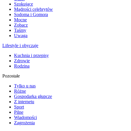
Szokujące
Mądrości celebrytów
Sodoma i Gomora
Mocne
Zobacz
Taśmy
Uwaga
Lifestyle i obyczaje
Kuchnia i przepisy
Zdrowie
Rodzina
Pozostałe
Tylko u nas
Różne
Gospodarka głupcze
Z internetu
Sport
Pilne
Wiadomości
Zagrożenia