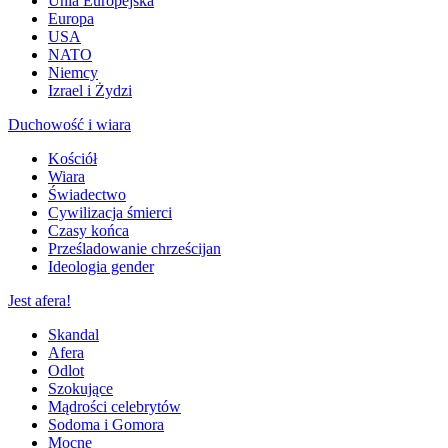
Unia Europejska
Europa
USA
NATO
Niemcy
Izrael i Żydzi
Duchowość i wiara
Kościół
Wiara
Świadectwo
Cywilizacja śmierci
Czasy końca
Prześladowanie chrześcijan
Ideologia gender
Jest afera!
Skandal
Afera
Odlot
Szokujące
Mądrości celebrytów
Sodoma i Gomora
Mocne