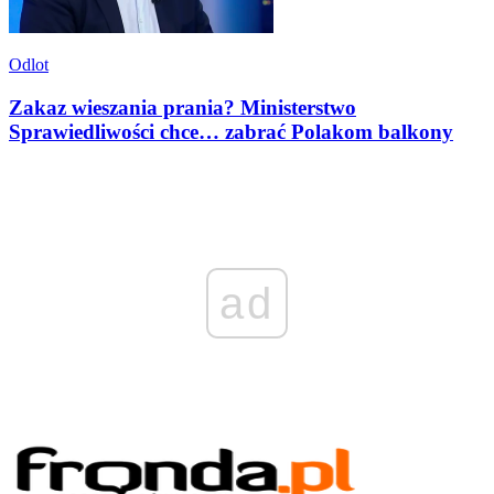
Odlot
Zakaz wieszania prania? Ministerstwo
Sprawiedliwości chce… zabrać Polakom balkony
ad