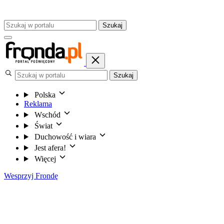
Szukaj
Szukaj
Polska
Reklama
Wschód
Świat
Duchowość i wiara
Jest afera!
Więcej
Wesprzyj Frondę