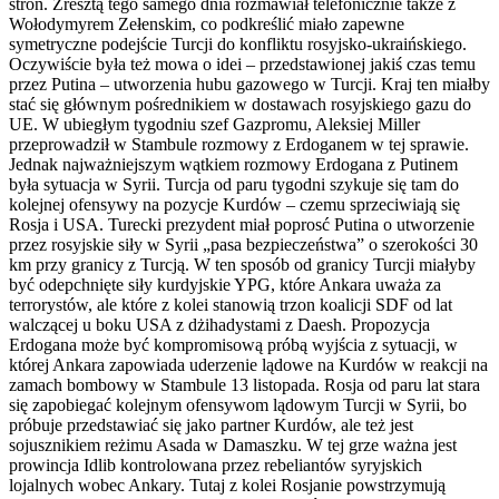
stron. Zresztą tego samego dnia rozmawiał telefonicznie także z
Wołodymyrem Zełenskim, co podkreślić miało zapewne
symetryczne podejście Turcji do konfliktu rosyjsko-ukraińskiego.
Oczywiście była też mowa o idei – przedstawionej jakiś czas temu
przez Putina – utworzenia hubu gazowego w Turcji. Kraj ten miałby
stać się głównym pośrednikiem w dostawach rosyjskiego gazu do
UE. W ubiegłym tygodniu szef Gazpromu, Aleksiej Miller
przeprowadził w Stambule rozmowy z Erdoganem w tej sprawie.
Jednak najważniejszym wątkiem rozmowy Erdogana z Putinem
była sytuacja w Syrii. Turcja od paru tygodni szykuje się tam do
kolejnej ofensywy na pozycje Kurdów – czemu sprzeciwiają się
Rosja i USA. Turecki prezydent miał poprosć Putina o utworzenie
przez rosyjskie siły w Syrii „pasa bezpieczeństwa” o szerokości 30
km przy granicy z Turcją. W ten sposób od granicy Turcji miałyby
być odepchnięte siły kurdyjskie YPG, które Ankara uważa za
terrorystów, ale które z kolei stanowią trzon koalicji SDF od lat
walczącej u boku USA z dżihadystami z Daesh. Propozycja
Erdogana może być kompromisową próbą wyjścia z sytuacji, w
której Ankara zapowiada uderzenie lądowe na Kurdów w reakcji na
zamach bombowy w Stambule 13 listopada. Rosja od paru lat stara
się zapobiegać kolejnym ofensywom lądowym Turcji w Syrii, bo
próbuje przedstawiać się jako partner Kurdów, ale też jest
sojusznikiem reżimu Asada w Damaszku. W tej grze ważna jest
prowincja Idlib kontrolowana przez rebeliantów syryjskich
lojalnych wobec Ankary. Tutaj z kolei Rosjanie powstrzymują