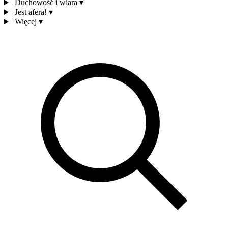
Duchowość i wiara
▾
Jest afera!
▾
Więcej
▾