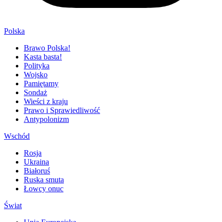
Polska
Brawo Polska!
Kasta basta!
Polityka
Wojsko
Pamiętamy
Sondaż
Wieści z kraju
Prawo i Sprawiedliwość
Antypolonizm
Wschód
Rosja
Ukraina
Białoruś
Ruska smuta
Łowcy onuc
Świat