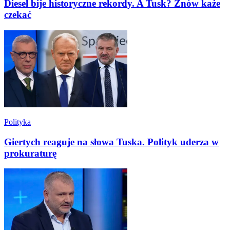
Diesel bije historyczne rekordy. A Tusk? Znów każe
czekać
Polityka
Giertych reaguje na słowa Tuska. Polityk uderza w
prokuraturę