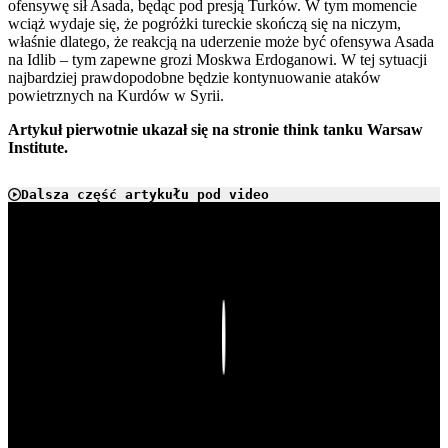
ofensywę sił Asada, będąc pod presją Turków. W tym momencie
wciąż wydaje się, że pogróżki tureckie skończą się na niczym,
właśnie dlatego, że reakcją na uderzenie może być ofensywa Asada
na Idlib – tym zapewne grozi Moskwa Erdoganowi. W tej sytuacji
najbardziej prawdopodobne będzie kontynuowanie ataków
powietrznych na Kurdów w Syrii.
Artykuł pierwotnie ukazał się na stronie think tanku Warsaw
Institute.
Dalsza część artykułu pod video
Play