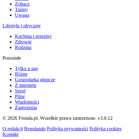
Zobacz
Taśmy
Uwaga
Lifestyle i obyczaje
Kuchnia i przepisy
Zdrowie
Rodzina
Pozostałe
Tylko u nas
Różne
Gospodarka głupcze
Z internetu
Sport
Pilne
Wiadomości
Zagrożenia
© 2026 Fronda.pl. Wszelkie prawa zastrzeżone.
v3.0.12
O redakcji
Regulamin
Polityka prywatności
Polityka cookies
Kontakt