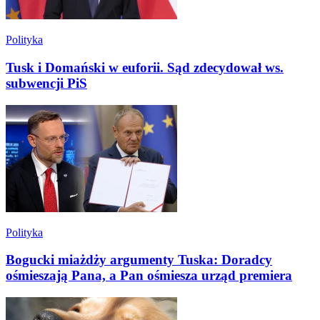
Polityka
Tusk i Domański w euforii. Sąd zdecydował ws.
subwencji PiS
Polityka
Bogucki miażdży argumenty Tuska: Doradcy
ośmieszają Pana, a Pan ośmiesza urząd premiera