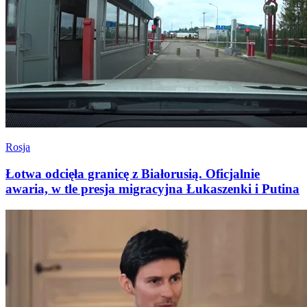
Rosja
Łotwa odcięła granicę z Białorusią. Oficjalnie
awaria, w tle presja migracyjna Łukaszenki i Putina