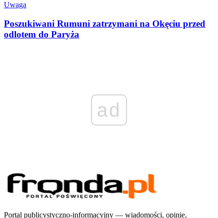
Uwaga
Poszukiwani Rumuni zatrzymani na Okęciu przed
odlotem do Paryża
ad
Portal publicystyczno-informacyjny — wiadomości, opinie,