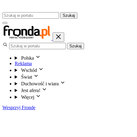
Szukaj
Szukaj
Polska
Reklama
Wschód
Świat
Duchowość i wiara
Jest afera!
Więcej
Wesprzyj Frondę