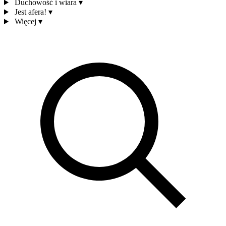
Duchowość i wiara
▾
Jest afera!
▾
Więcej
▾