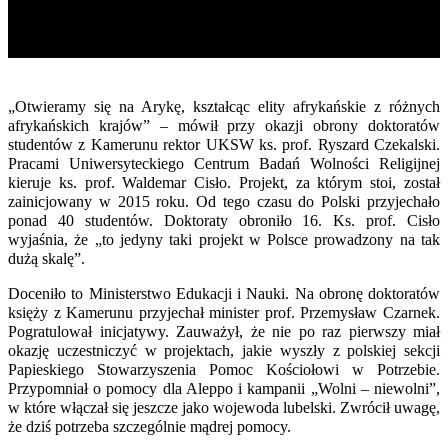
„Otwieramy się na Arykę, kształcąc elity afrykańskie z różnych
afrykańskich krajów” – mówił przy okazji obrony doktoratów
studentów z Kamerunu rektor UKSW ks. prof. Ryszard Czekalski.
Pracami Uniwersyteckiego Centrum Badań Wolności Religijnej
kieruje ks. prof. Waldemar Cisło. Projekt, za którym stoi, został
zainicjowany w 2015 roku. Od tego czasu do Polski przyjechało
ponad 40 studentów. Doktoraty obroniło 16. Ks. prof. Cisło
wyjaśnia, że „to jedyny taki projekt w Polsce prowadzony na tak
dużą skalę”.
Doceniło to Ministerstwo Edukacji i Nauki. Na obronę doktoratów
księży z Kamerunu przyjechał minister prof. Przemysław Czarnek.
Pogratulował inicjatywy. Zauważył, że nie po raz pierwszy miał
okazję uczestniczyć w projektach, jakie wyszły z polskiej sekcji
Papieskiego Stowarzyszenia Pomoc Kościołowi w Potrzebie.
Przypomniał o pomocy dla Aleppo i kampanii „Wolni – niewolni”,
w które włączał się jeszcze jako wojewoda lubelski. Zwrócił uwagę,
że dziś potrzeba szczególnie mądrej pomocy.