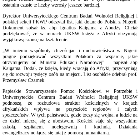
ostatnim czasie te liczby wzrosły jeszcze bardziej.
Dyrektor Uniwersyteckiego Centrum Badań Wolności Religijnej i
polskiej sekcji PKWP odczytał list, jaki dotarł do Polski z Nigerii.
Dokument spisał ks. abp Ignatius Kaigama z Abudży. Chciał
podziękować, że w murach UKSW księża z Afryki otrzymują
wyjątkową szansę na kształcenie.
„W imieniu wspólnoty chrześcijan i duchowieństwa w Nigerii
pragnę podziękować wszystkim Polakom za wsparcie, jakie
otrzymujemy od Ministra Edukacji Narodowej” – napisał abp
Kaigama. Dodał, że księża, kiedy wracają do Afryki, przyczyniają
się do rozwoju tysięcy osób na miejscu. List osobiście odebrał prof.
Przemysław Czarnek.
Papieskie Stowarzyszenie Pomoc Kościołowi w Potrzebie i
Uniwersyteckie Centrum Badań Wolności Religijnej UKSW
podnoszą, że rozbudowa struktur kościelnych w krajach
afrykańskich wpływa na przyszłość regionów i całych
społeczeństw. W tych państwach, gdzie toczy się wojna, a ludzie na
co dzień mierzą się z ubóstwem, Kościół staje się wszystkim:
szkołą, szpitalem, noclegownią i kuchnią. Działania
ewangelizacyjne łączą się tutaj z pomocą humanitarną.