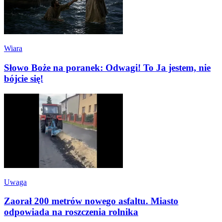
Wiara
Słowo Boże na poranek: Odwagi! To Ja jestem, nie
bójcie się!
Uwaga
Zaorał 200 metrów nowego asfaltu. Miasto
odpowiada na roszczenia rolnika