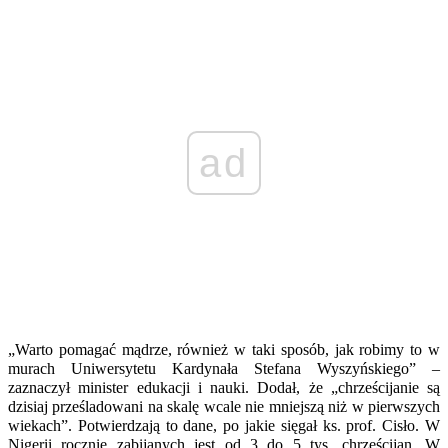
ad
„Warto pomagać mądrze, również w taki sposób, jak robimy to w
murach Uniwersytetu Kardynała Stefana Wyszyńskiego” –
zaznaczył minister edukacji i nauki. Dodał, że „chrześcijanie są
dzisiaj prześladowani na skalę wcale nie mniejszą niż w pierwszych
wiekach”. Potwierdzają to dane, po jakie sięgał ks. prof. Cisło. W
Nigerii rocznie zabijanych jest od 3 do 5 tys. chrześcijan. W