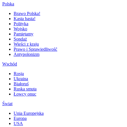
Polska
Brawo Polska!
Kasta basta!
Polityka
Wojsko
Pamiętamy
Sondaż
Wieści z kraju
Prawo i Sprawiedliwość
Antypolonizm
Wschód
Rosja
Ukraina
Białoruś
Ruska smuta
Łowcy onuc
Świat
Unia Europejska
Europa
USA