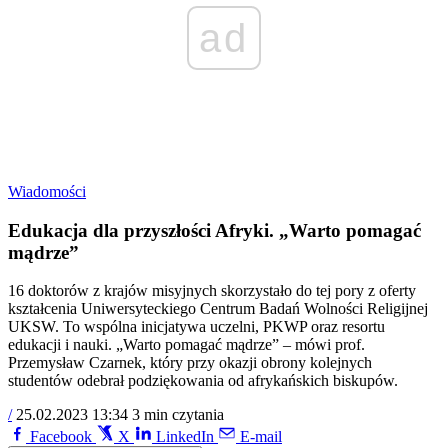
ad
Wiadomości
Edukacja dla przyszłości Afryki. „Warto pomagać
mądrze”
16 doktorów z krajów misyjnych skorzystało do tej pory z oferty
kształcenia Uniwersyteckiego Centrum Badań Wolności Religijnej
UKSW. To wspólna inicjatywa uczelni, PKWP oraz resortu
edukacji i nauki. „Warto pomagać mądrze” – mówi prof.
Przemysław Czarnek, który przy okazji obrony kolejnych
studentów odebrał podziękowania od afrykańskich biskupów.
/
25.02.2023 13:34
3 min czytania
Facebook
X
LinkedIn
E-mail