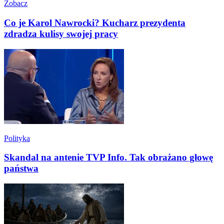
Zobacz
Co je Karol Nawrocki? Kucharz prezydenta
zdradza kulisy swojej pracy
Polityka
Skandal na antenie TVP Info. Tak obrażano głowę
państwa