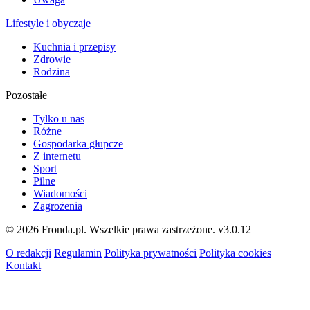
Lifestyle i obyczaje
Kuchnia i przepisy
Zdrowie
Rodzina
Pozostałe
Tylko u nas
Różne
Gospodarka głupcze
Z internetu
Sport
Pilne
Wiadomości
Zagrożenia
© 2026 Fronda.pl. Wszelkie prawa zastrzeżone.
v3.0.12
O redakcji
Regulamin
Polityka prywatności
Polityka cookies
Kontakt