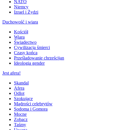
NATO
Niemcy
Izrael i Żydzi
Duchowość i wiara
Kościół
Wiara
Świadectwo
Cywilizacja śmierci
Czasy końca
Prześladowanie chrześcijan
Ideologia gender
Jest afera!
Skandal
Afera
Odlot
Szokujące
Mądrości celebrytów
Sodoma i Gomora
Mocne
Zobacz
Taśmy
Uwaga