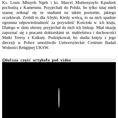
Ks. Louis Mbuyeh Ngeh i ks. Marcel Msekenyuyfo Kpudzek
pochodzą z Kamerunu. Przyjechali do Polski, bo tylko tutaj mieli
szansę zetknąć się ze studiami na takim poziomie, jakiego
oczekiwali. Zrobili to dla Afryki. Kiedy wrócą, to na nich spadnie
ogromna odpowiedzialność za przyszłość Kościoła w ich kraju.
Dlatego w dniu obrony przyjechał do nich ich biskup. Miał okazję
zapoznać się z pracami doktorskimi nt. małżeństwa i duchowości
Matki Teresy z Kalkuty. Podziękował, bo studia księży z jego
diecezji w Polsce umożliwiło Uniwersyteckie Centrum Badań
Wolności Religijnej UKSW.
Dalsza część artykułu pod video
Play