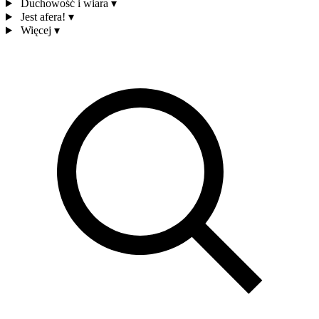
Duchowość i wiara
▾
Jest afera!
▾
Więcej
▾