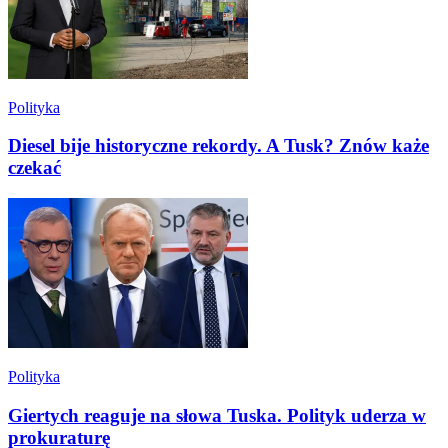
Polityka
Diesel bije historyczne rekordy. A Tusk? Znów każe
czekać
Polityka
Giertych reaguje na słowa Tuska. Polityk uderza w
prokuraturę