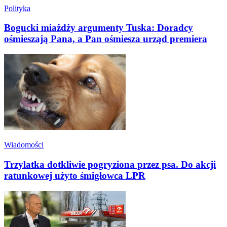
Polityka
Bogucki miażdży argumenty Tuska: Doradcy
ośmieszają Pana, a Pan ośmiesza urząd premiera
Wiadomości
Trzylatka dotkliwie pogryziona przez psa. Do akcji
ratunkowej użyto śmigłowca LPR