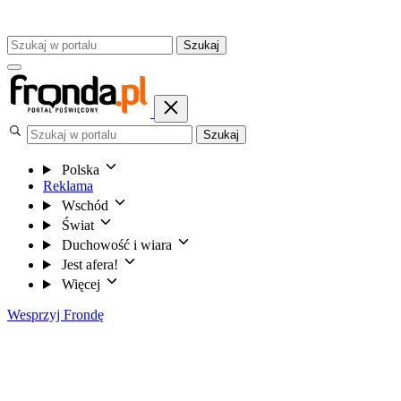
Szukaj
Szukaj
Polska
Reklama
Wschód
Świat
Duchowość i wiara
Jest afera!
Więcej
Wesprzyj Frondę