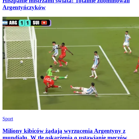
Hiszpanie mistrzami świata! Totalnie zdominowali
Argentyńczyków
Sport
Miliony kibiców żądają wyrzucenia Argentyny z
mundialu. W tle oskarżenia o ustawianie meczów