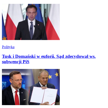
Polityka
Tusk i Domański w euforii. Sąd zdecydował ws.
subwencji PiS