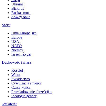
Ukraina
Białoruś
Ruska smuta
Łowcy onuc
Świat
Unia Europejska
Europa
USA
NATO
Niemcy
Izrael i Żydzi
Duchowość i wiara
Kościół
Wiara
Świadectwo
Cywilizacja śmierci
Czasy końca
Prześladowanie chrześcijan
Ideologia gender
Jest afera!