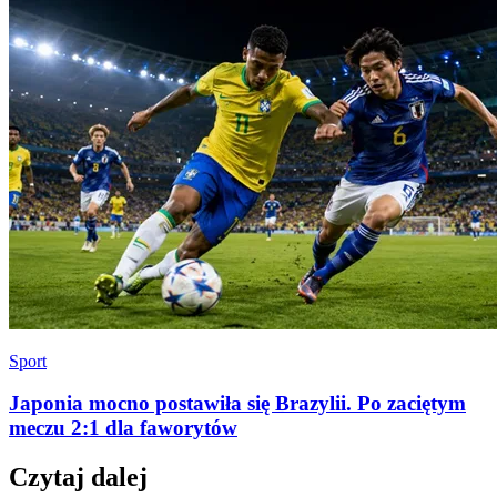
Sport
Japonia mocno postawiła się Brazylii. Po zaciętym
meczu 2:1 dla faworytów
Czytaj dalej